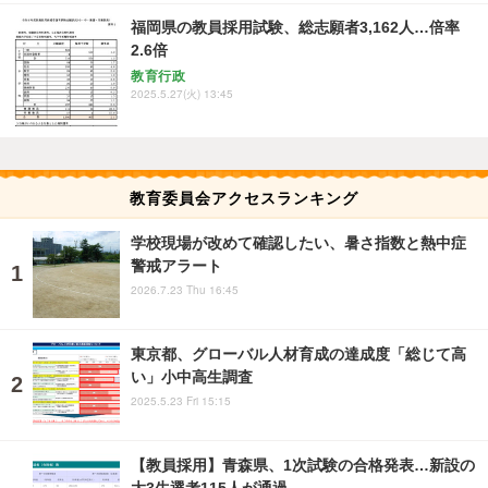
福岡県の教員採用試験、総志願者3,162人…倍率
2.6倍
教育行政
2025.5.27(火) 13:45
教育委員会アクセスランキング
学校現場が改めて確認したい、暑さ指数と熱中症
警戒アラート
2026.7.23 Thu 16:45
東京都、グローバル人材育成の達成度「総じて高
い」小中高生調査
2025.5.23 Fri 15:15
【教員採用】青森県、1次試験の合格発表…新設の
大3生選考115人が通過