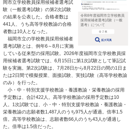
岡市立学校教員採用候補者選考試
験（一般選考試験）の第2次試験
令和8年度福岡市立学校教員
の結果を公表した。合格者数は
採用候補者選考試験（一般
441人、うち高等学校教諭の合格
選考）について
者数は10人となった。
全 2 枚
福岡市立の学校教員採用候補者
拡大写真
選考試験とは、例年6～8月に実施
している従来型の採用試験。2026年度福岡市立学校教員採
用候補者選考試験では、6月15日に第1次試験として筆記試
験を実施。第2次試験は、7月28日から8月22日の間の1日ま
たは2日間で模擬授業、面接試験、実技試験（高等学校教諭
のみ）を行った。
小・中・特別支援学校教諭・養護教諭・栄養教諭の採用
予定数は、合計422人。高等学校教諭の採用予定数は10
人。1次試験では、小・中・特別支援学校教諭・養護教諭・
栄養教諭の志願者数1,487人のうち975人が通過。倍率1.5
倍。高等学校教諭は、志願者数66人のうち43人が通過し
た。倍率は1.5倍だった。