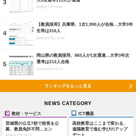
2026.8.7 Fri 16:45
【教員採用】兵庫県、1次1,990人が合格…大学3年
生等は316人
2026.8.6 Thu 13:45
岡山県の教員採用、865人が1次通過…大学3年次
選考は212人合格
2025.8.8 Fri 12:15
ランキングをもっと見る
NEWS CATEGORY
教材・サービス
ICT機器
茨城県の公立7校で校長を公
高校教育はここまで変わる、
募、教員免許不問…エン
遠隔教育で進む学びのアップ
デート
2026.8.7 Fri 19:15