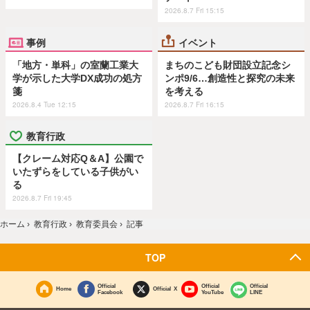
2026.8.7 Fri 15:15
事例
イベント
「地方・単科」の室蘭工業大
まちのこども財団設立記念シ
学が示した大学DX成功の処方
ンポ9/6…創造性と探究の未来
箋
を考える
2026.8.4 Tue 12:15
2026.8.7 Fri 16:15
教育行政
【クレーム対応Q＆A】公園で
いたずらをしている子供がい
る
2026.8.7 Fri 19:45
ホーム
›
教育行政
›
教育委員会
›
記事
TOP
Official
Official
Official
Home
Official X
Facebook
YouTube
LINE