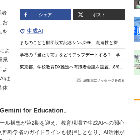
係者
シェア
ポスト
にお
生成AI
ムを
まちのこども財団設立記念シンポ9/6…創造性と探究の未来を考える
氏によ
学校の「当たり前」をどうアップデートする？ 学校改革とAI時代の実践に学ぶ
重県
東京都、学校教育DX推進へ有識者会議を設置…8/6初会合
によ
AIは
編集部にメッセージを送る
具体
i for Education」
ール構想が第2期を迎え、教育現場で生成AIへの関心
文部科学省のガイドラインも後押しとなり、AI活用が