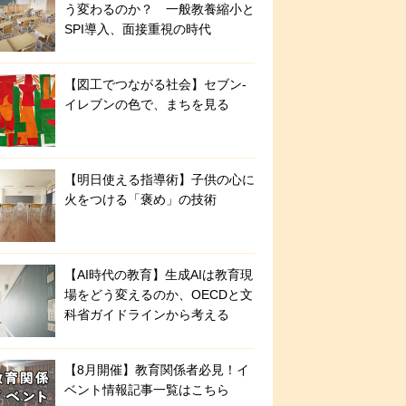
う変わるのか？ 一般教養縮小と
SPI導入、面接重視の時代
【図工でつながる社会】セブン‐
イレブンの色で、まちを見る
【明日使える指導術】子供の心に
火をつける「褒め」の技術
【AI時代の教育】生成AIは教育現
場をどう変えるのか、OECDと文
科省ガイドラインから考える
【8月開催】教育関係者必見！イ
ベント情報記事一覧はこちら