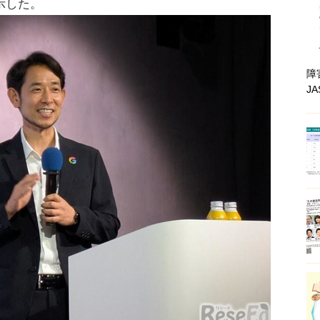
示した。
障
J