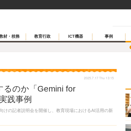
教材・校務
教育行政
ICT機器
事例
2025.7.17 Thu 13:15
のか「Gemini for
能と実践事例
関係者向けの記者説明会を開催し、教育現場におけるAI活用の新