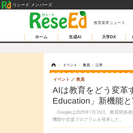
リシード メンバーズ
教育業界ニュース
ホーム
生成AI
大学DX
ホーム
›
イベント
›
教員
›
記事
イベント
教員
AIは教育をどう変革する
Education」新機
Googleは2025年7月15日、教育
機能や支援プログラムを発表した。