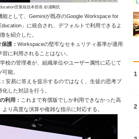
or Education営業統括本部長 杉浦剛氏
Geminiが既存のGoogle Workspace for
 for Education」に統合され、デフォルトで利用できるよ
特徴を紹介した。
タ保護：
Workspaceの堅牢なセキュリティ基準が適用
学習に利用されることはない。
学校の管理者が、組織単位やユーザー属性に応じて
が可能。
載：
安易に答えを提示するのではなく、生徒の思考プ
特化した対話を行う。
o」の利用：
これまで有償版でしか利用できなかった高
、より高度な演算や複雑な指示に対応する。