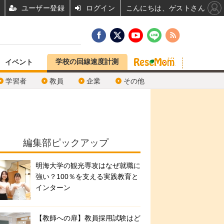
ユーザー登録
ログイン
こんにちは、ゲストさん
学校の回線速度計測
イベント
学習者
教員
企業
その他
編集部ピックアップ
明海大学の観光専攻はなぜ就職に
強い？100％を支える実践教育と
インターン
【教師への扉】教員採用試験はど