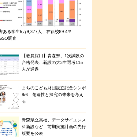
害ある学生5万9,377人、在籍校89.4％…
ASSO調査
【教員採用】青森県、1次試験の
合格発表…新設の大3生選考115
人が通過
まちのこども財団設立記念シンポ
9/6…創造性と探究の未来を考え
る
青森県立高校、データサイエンス
科新設など…前期実施計画の先行
版案を公表