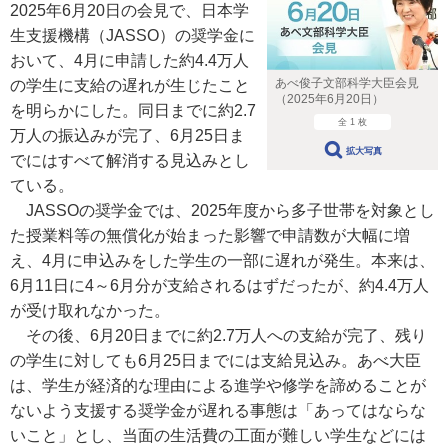
2025年6月20日の会見で、日本学
生支援機構（JASSO）の奨学金に
おいて、4月に申請した約4.4万人
あべ俊子文部科学大臣会見
の学生に支給の遅れが生じたこと
（2025年6月20日）
を明らかにした。同日までに約2.7
全 1 枚
万人の振込みが完了、6月25日ま
拡大写真
でにはすべて解消する見込みとし
ている。
JASSOの奨学金では、2025年度から多子世帯を対象とし
た授業料等の無償化が始まった影響で申請数が大幅に増
え、4月に申込みをした学生の一部に遅れが発生。本来は、
6月11日に4～6月分が支給されるはずだったが、約4.4万人
が受け取れなかった。
その後、6月20日までに約2.7万人への支給が完了、残り
の学生に対しても6月25日までには支給見込み。あべ大臣
は、学生が経済的な理由による進学や修学を諦めることが
ないよう支援する奨学金が遅れる事態は「あってはならな
いこと」とし、当面の生活費の工面が難しい学生などには