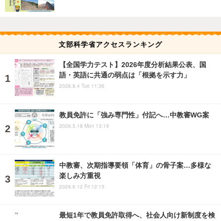
文部科学省アクセスランキング
【全国学力テスト】2026年度分析結果公表、国
語・英語に共通の弱点は「根拠を示す力」
2026.8.4 Tue 11:36
教員免許に「強み専門性」付記へ…中教審WG案
2026.5.18 Mon 13:19
中教審、次期指導要領「体育」の骨子案…多様な
楽しみ方重視
2026.6.12 Fri 12:15
最短1年で教員免許取得へ、社会人向け新制度を検