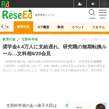
教育業界ニュース
menu
search
教育行政
ービス
ICT機器
事例
イベント
リセマム
教育行政
文部科学省
2025.6.23 Mon 13:15
奨学金4.4万人に支給遅れ、研究職の無期転換ル
ール…文科相6/20会見
文部科学省のあべ俊子大臣は2025年6月20日の会見で、日本学生支援機構
（JASSO）の奨学金において、4月に申請した約4.4万人の学生に支給の遅れが
生じたことを明らかにした。同日までに約2.7万人の振込みが完了、6月25日ま
でにはすべて解消する見込みとしている。
文部科学省のあべ俊子大臣は