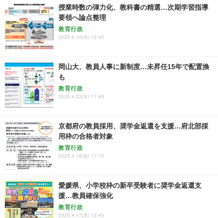
授業時数の弾力化、教科書の精選…次期学習指導
要領へ論点整理
教育行政
2025.6.18(水) 12:45
岡山大、教員人事に新制度…未昇任15年で配置換
も
教育行政
2025.4.23(水) 11:45
京都府の教員採用、奨学金返還を支援…府北部採
用枠の合格者対象
教育行政
2025.4.18(金) 17:15
愛媛県、小学校枠の新卒受験者に奨学金返還支
援…教員確保強化
教育行政
2025.4.17(木) 12:45