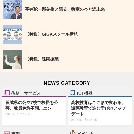
平井聡一郎先生と語る、教室の今と近未来
【特集】GIGAスクール構想
【特集】遠隔授業
NEWS CATEGORY
教材・サービス
ICT機器
茨城県の公立7校で校長を公
高校教育はここまで変わる、
募、教員免許不問…エン
遠隔教育で進む学びのアップ
デート
2026.8.7 Fri 19:15
2026.8.7 Fri 15:15
事例
イベント