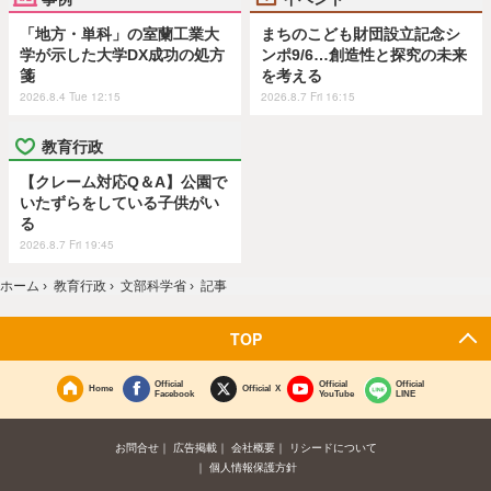
「地方・単科」の室蘭工業大
まちのこども財団設立記念シ
学が示した大学DX成功の処方
ンポ9/6…創造性と探究の未来
箋
を考える
2026.8.4 Tue 12:15
2026.8.7 Fri 16:15
教育行政
【クレーム対応Q＆A】公園で
いたずらをしている子供がい
る
2026.8.7 Fri 19:45
ホーム
›
教育行政
›
文部科学省
›
記事
TOP
Official
Official
Official
Home
Official X
Facebook
YouTube
LINE
お問合せ
広告掲載
会社概要
リシードについて
個人情報保護方針