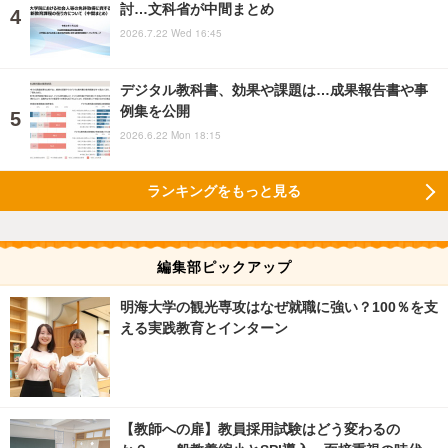
討…文科省が中間まとめ
2026.7.22 Wed 16:45
デジタル教科書、効果や課題は…成果報告書や事
例集を公開
2026.6.22 Mon 18:15
ランキングをもっと見る
編集部ピックアップ
明海大学の観光専攻はなぜ就職に強い？100％を支
える実践教育とインターン
【教師への扉】教員採用試験はどう変わるの