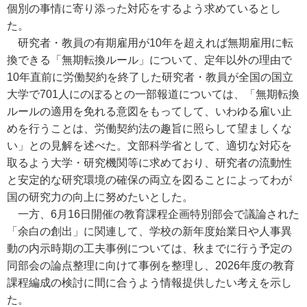
個別の事情に寄り添った対応をするよう求めているとし
た。
研究者・教員の有期雇用が10年を超えれば無期雇用に転
換できる「無期転換ルール」について、定年以外の理由で
10年直前に労働契約を終了した研究者・教員が全国の国立
大学で701人にのぼるとの一部報道については、「無期転換
ルールの適用を免れる意図をもってして、いわゆる雇い止
めを行うことは、労働契約法の趣旨に照らして望ましくな
い」との見解を述べた。文部科学省として、適切な対応を
取るよう大学・研究機関等に求めており、研究者の流動性
と安定的な研究環境の確保の両立を図ることによってわが
国の研究力の向上に努めたいとした。
一方、6月16日開催の教育課程企画特別部会で議論された
「余白の創出」に関連して、学校の新年度始業日や人事異
動の内示時期の工夫事例については、秋までに行う予定の
同部会の論点整理に向けて事例を整理し、2026年度の教育
課程編成の検討に間に合うよう情報提供したい考えを示し
た。