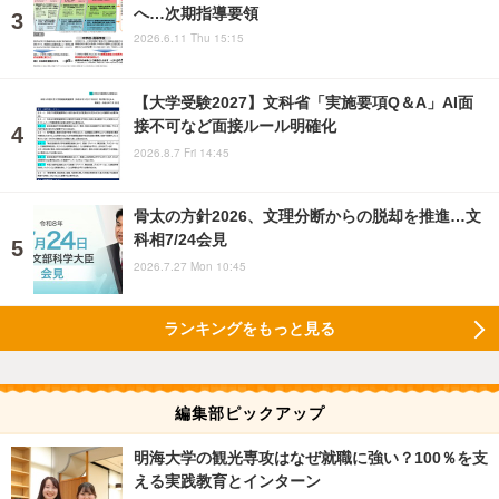
へ…次期指導要領
2026.6.11 Thu 15:15
【大学受験2027】文科省「実施要項Q＆A」AI面
接不可など面接ルール明確化
2026.8.7 Fri 14:45
骨太の方針2026、文理分断からの脱却を推進…文
科相7/24会見
2026.7.27 Mon 10:45
ランキングをもっと見る
編集部ピックアップ
明海大学の観光専攻はなぜ就職に強い？100％を支
える実践教育とインターン