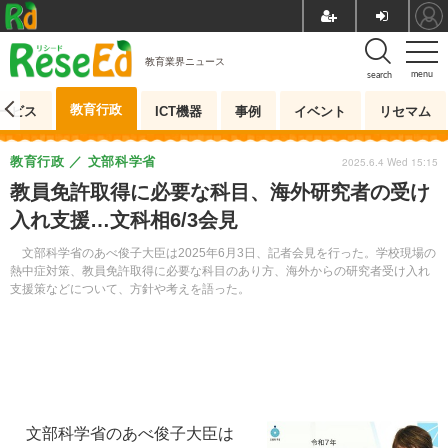
教育業界ニュース
menu
search
教育行政
ービス
ICT機器
事例
イベント
リセマム
教育行政
文部科学省
2025.6.4 Wed 15:15
教員免許取得に必要な科目、海外研究者の受け
入れ支援…文科相6/3会見
文部科学省のあべ俊子大臣は2025年6月3日、記者会見を行った。学校現場の
熱中症対策、教員免許取得に必要な科目のあり方、海外からの研究者受け入れ
支援策などについて、方針や考えを語った。
文部科学省のあべ俊子大臣は