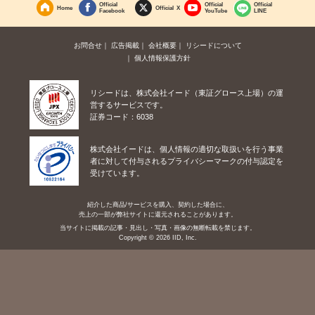
Official
Official
Official
Home
Official X
Facebook
YouTube
LINE
お問合せ
広告掲載
会社概要
リシードについて
個人情報保護方針
リシードは、株式会社イード（東証グロース上場）の運
営するサービスです。
証券コード：6038
株式会社イードは、個人情報の適切な取扱いを行う事業
者に対して付与されるプライバシーマークの付与認定を
受けています。
紹介した商品/サービスを購入、契約した場合に、
売上の一部が弊社サイトに還元されることがあります。
当サイトに掲載の記事・見出し・写真・画像の無断転載を禁じます。
Copyright © 2026 IID, Inc.