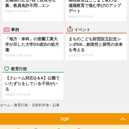
募、教員免許不問…エン
遠隔教育で進む学びのアップ
デート
2026.8.7 Fri 19:15
2026.8.7 Fri 15:15
事例
イベント
「地方・単科」の室蘭工業大
まちのこども財団設立記念シ
学が示した大学DX成功の処方
ンポ9/6…創造性と探究の未来
箋
を考える
2026.8.4 Tue 12:15
2026.8.7 Fri 16:15
教育行政
【クレーム対応Q＆A】公園で
いたずらをしている子供がい
る
2026.8.7 Fri 19:45
ホーム
›
教育行政
›
文部科学省
›
記事
TOP