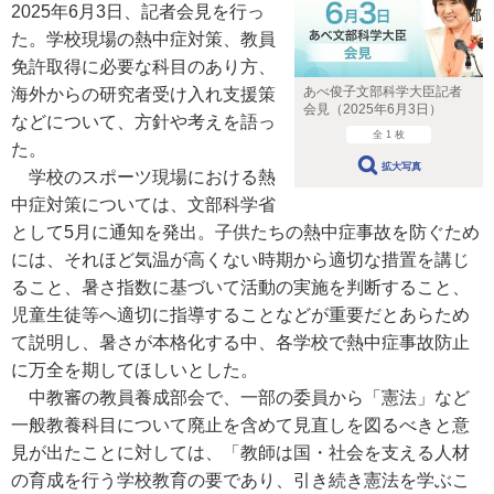
2025年6月3日、記者会見を行っ
た。学校現場の熱中症対策、教員
免許取得に必要な科目のあり方、
あべ俊子文部科学大臣記者
海外からの研究者受け入れ支援策
会見（2025年6月3日）
などについて、方針や考えを語っ
全 1 枚
た。
拡大写真
学校のスポーツ現場における熱
中症対策については、文部科学省
として5月に通知を発出。子供たちの熱中症事故を防ぐため
には、それほど気温が高くない時期から適切な措置を講じ
ること、暑さ指数に基づいて活動の実施を判断すること、
児童生徒等へ適切に指導することなどが重要だとあらため
て説明し、暑さが本格化する中、各学校で熱中症事故防止
に万全を期してほしいとした。
中教審の教員養成部会で、一部の委員から「憲法」など
一般教養科目について廃止を含めて見直しを図るべきと意
見が出たことに対しては、「教師は国・社会を支える人材
の育成を行う学校教育の要であり、引き続き憲法を学ぶこ