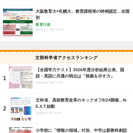
大阪教育大×札幌大、教育課程等の特例認定…全国
初
教育行政
2025.3.27(木) 14:45
文部科学省アクセスランキング
【全国学力テスト】2026年度分析結果公表、国
語・英語に共通の弱点は「根拠を示す力」
2026.8.4 Tue 11:36
文科省、高校教育改革のキックオフ8/24開催…N-
E.X.T.始動
2026.8.7 Fri 12:15
小学校に「情報の領域」付加、中学は新教科創設