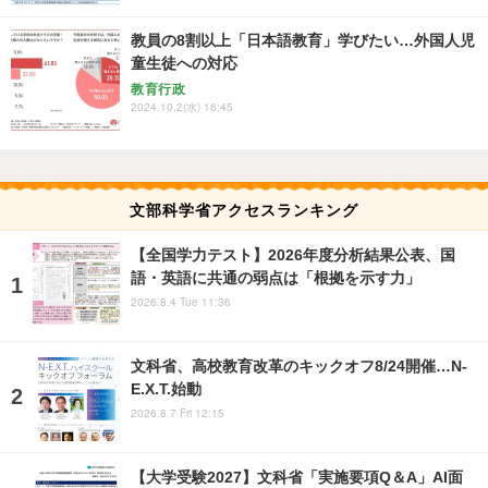
教員の8割以上「日本語教育」学びたい…外国人児
童生徒への対応
教育行政
2024.10.2(水) 16:45
文部科学省アクセスランキング
【全国学力テスト】2026年度分析結果公表、国
語・英語に共通の弱点は「根拠を示す力」
2026.8.4 Tue 11:36
文科省、高校教育改革のキックオフ8/24開催…N-
E.X.T.始動
2026.8.7 Fri 12:15
【大学受験2027】文科省「実施要項Q＆A」AI面