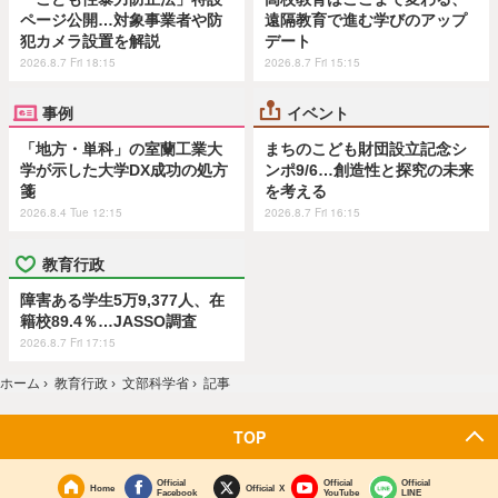
ページ公開…対象事業者や防
遠隔教育で進む学びのアップ
犯カメラ設置を解説
デート
2026.8.7 Fri 18:15
2026.8.7 Fri 15:15
事例
イベント
「地方・単科」の室蘭工業大
まちのこども財団設立記念シ
学が示した大学DX成功の処方
ンポ9/6…創造性と探究の未来
箋
を考える
2026.8.4 Tue 12:15
2026.8.7 Fri 16:15
教育行政
障害ある学生5万9,377人、在
籍校89.4％…JASSO調査
2026.8.7 Fri 17:15
ホーム
›
教育行政
›
文部科学省
›
記事
TOP
Official
Official
Official
Home
Official X
Facebook
YouTube
LINE