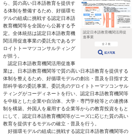
ら、質の高い日本語教育を提供す
る体制を整備するため、好循環モ
デルの組成に挑戦する認定日本語
教育機関等を全国から公募する予
認定日本語教育機関活用促
定。全体統括は認定日本語教育機
進事業
関活用促進事業の委託先であるデ
全 2 枚
ロイトトーマツコンサルティング
拡大写真
が担う。
認定日本語教育機関活用促進事
業は、日本語教育機関等で質の高い日本語教育を提供する
体制を整えるため、好循環モデルの創出・普及を目指す文
部科学省の委託事業。委託先のデロイトトーマツコンサル
ティングがコーディネートを行い、認定日本語教育機関等
を中核とした企業や自治体、大学・専門学校等との連携体
制を構築。外国人を雇用する企業等からの教育投資をもと
にして、認定日本語教育機関等がニーズに応じた質の高い
教育を提供するモデルの確立・普及を行う。
好循環モデルの組成に挑戦する認定日本語教育機関等の