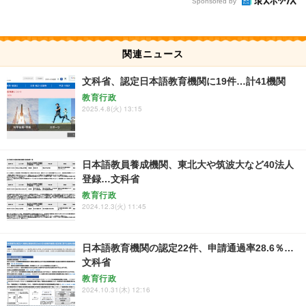
Sponsored by
関連ニュース
文科省、認定日本語教育機関に19件…計41機関
教育行政
2025.4.8(火) 13:15
日本語教員養成機関、東北大や筑波大など40法人
登録…文科省
教育行政
2024.12.3(火) 11:45
日本語教育機関の認定22件、申請通過率28.6％…
文科省
教育行政
2024.10.31(木) 12:16