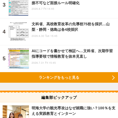
接不可など面接ルール明確化
2026.8.7 Fri 14:45
文科省、高校教育改革の先導校75校を採択…山
梨・静岡・徳島は各4校採択
2026.6.30 Tue 15:45
AIにコードを書かせて検証へ…文科省、次期学習
指導要領で情報教育を抜本見直し
2026.7.31 Fri 15:45
ランキングをもっと見る
編集部ピックアップ
明海大学の観光専攻はなぜ就職に強い？100％を支
える実践教育とインターン