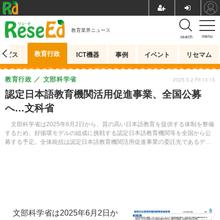
教育業界ニュース
menu
search
教育行政
ービス
ICT機器
事例
イベント
リセマム
教育行政
文部科学省
2025.5.2 Fri 13:15
認定日本語教育機関活用促進事業、全国公募
へ…文科省
文部科学省は2025年6月2日から、質の高い日本語教育を提供する体制を整備
するため、好循環モデルの組成に挑戦する認定日本語教育機関等を全国から公
募する予定。全体統括は認定日本語教育機関活用促進事業の委託先であるデロ
イトトーマツコンサルティングが担う。
文部科学省は2025年6月2日か