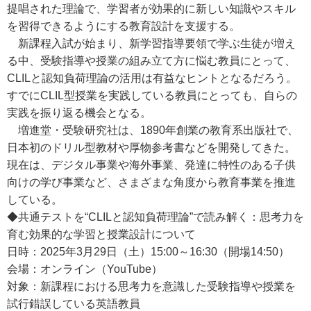
提唱された理論で、学習者が効果的に新しい知識やスキル
を習得できるようにする教育設計を支援する。
新課程入試が始まり、新学習指導要領で学ぶ生徒が増え
る中、受験指導や授業の組み立て方に悩む教員にとって、
CLILと認知負荷理論の活用は有益なヒントとなるだろう。
すでにCLIL型授業を実践している教員にとっても、自らの
実践を振り返る機会となる。
増進堂・受験研究社は、1890年創業の教育系出版社で、
日本初のドリル型教材や厚物参考書などを開発してきた。
現在は、デジタル事業や海外事業、発達に特性のある子供
向けの学び事業など、さまざまな角度から教育事業を推進
している。
◆共通テストを“CLILと認知負荷理論”で読み解く：思考力を
育む効果的な学習と授業設計について
日時：2025年3月29日（土）15:00～16:30（開場14:50）
会場：オンライン（YouTube）
対象：新課程における思考力を意識した受験指導や授業を
試行錯誤している英語教員