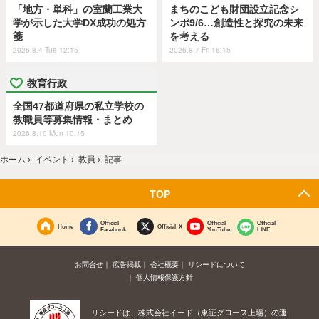
「地方・単科」の室蘭工業大
まちのこども財団設立記念シ
学が示した大学DX成功の処方
ンポ9/6…創造性と探究の未来
箋
を考える
2026.8.4 Tue 12:15
2026.8.7 Fri 16:15
教育行政
全国47都道府県の私立学校の
教職員等募集情報・まとめ
2026.8.10 Mon 10:15
ホーム
›
イベント
›
教員
›
記事
TOP
Official
Official
Official
Home
Official X
Facebook
YouTube
LINE
お問合せ
広告掲載
会社概要
リシードについて
個人情報保護方針
リシードは、株式会社イード（東証グロース上場）の運