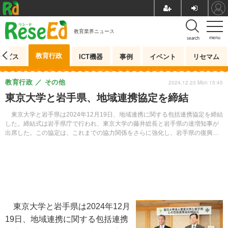
教育業界ニュース
menu
search
教育行政
ービス
ICT機器
事例
イベント
リセマム
教育行政
その他
2024.12.23 Mon 15:45
東京大学と岩手県、地域連携協定を締結
東京大学と岩手県は2024年12月19日、地域連携に関する包括連携協定を締結
した。締結式は岩手県庁で行われ、東京大学の藤井総長と岩手県の達増知事が
出席した。この協定は、これまでの協力関係をさらに強化し、岩手県の復興や
地域課題に迅速かつ適切に対応することを目的としている。また、活力ある個
性豊かな地域社会の形成と発展に寄与するため、相互に連携・協力することを
目指している。
東京大学と岩手県は2024年12月
19日、地域連携に関する包括連携