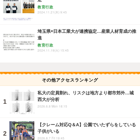
教育行政
2024.11.21(木) 9:45
埼玉県×日本工業大が連携協定…産業人材育成の推
進
教育行政
2024.11.19(火) 15:45
その他アクセスランキング
私大の定員割れ、リスクは地方より都市郊外…城
西大が分析
2026.6.8 Mon 18:15
【クレーム対応Q＆A】公園でいたずらをしている
子供がいる
2026.8.7 Fri 19:45