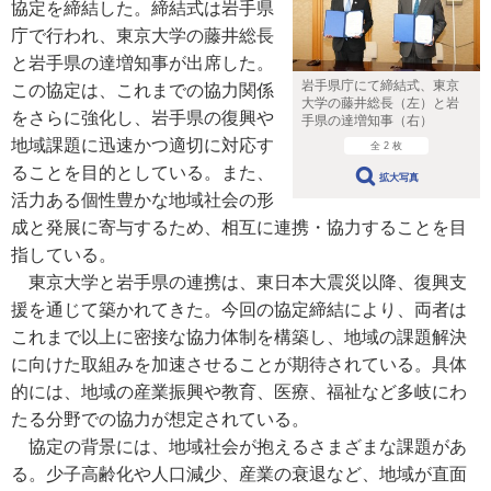
協定を締結した。締結式は岩手県
庁で行われ、東京大学の藤井総長
と岩手県の達増知事が出席した。
岩手県庁にて締結式、東京
この協定は、これまでの協力関係
大学の藤井総長（左）と岩
をさらに強化し、岩手県の復興や
手県の達増知事（右）
地域課題に迅速かつ適切に対応す
全 2 枚
ることを目的としている。また、
拡大写真
活力ある個性豊かな地域社会の形
成と発展に寄与するため、相互に連携・協力することを目
指している。
東京大学と岩手県の連携は、東日本大震災以降、復興支
援を通じて築かれてきた。今回の協定締結により、両者は
これまで以上に密接な協力体制を構築し、地域の課題解決
に向けた取組みを加速させることが期待されている。具体
的には、地域の産業振興や教育、医療、福祉など多岐にわ
たる分野での協力が想定されている。
協定の背景には、地域社会が抱えるさまざまな課題があ
る。少子高齢化や人口減少、産業の衰退など、地域が直面