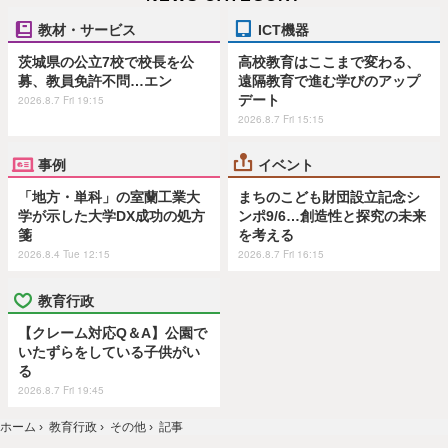
教材・サービス
ICT機器
茨城県の公立7校で校長を公
高校教育はここまで変わる、
募、教員免許不問…エン
遠隔教育で進む学びのアップ
デート
2026.8.7 Fri 19:15
2026.8.7 Fri 15:15
事例
イベント
「地方・単科」の室蘭工業大
まちのこども財団設立記念シ
学が示した大学DX成功の処方
ンポ9/6…創造性と探究の未来
箋
を考える
2026.8.4 Tue 12:15
2026.8.7 Fri 16:15
教育行政
【クレーム対応Q＆A】公園で
いたずらをしている子供がい
る
2026.8.7 Fri 19:45
ホーム
›
教育行政
›
その他
›
記事