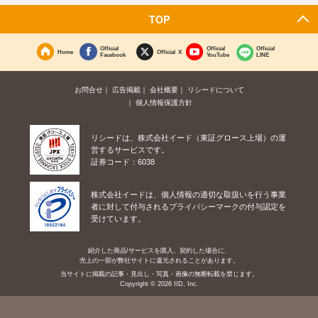
TOP
Official
Official
Official
Home
Official X
Facebook
YouTube
LINE
お問合せ
広告掲載
会社概要
リシードについて
個人情報保護方針
リシードは、株式会社イード（東証グロース上場）の運
営するサービスです。
証券コード：6038
株式会社イードは、個人情報の適切な取扱いを行う事業
者に対して付与されるプライバシーマークの付与認定を
受けています。
紹介した商品/サービスを購入、契約した場合に、
売上の一部が弊社サイトに還元されることがあります。
当サイトに掲載の記事・見出し・写真・画像の無断転載を禁じます。
Copyright © 2026 IID, Inc.