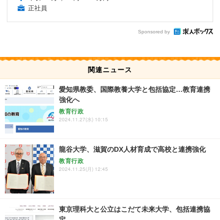
正社員
Sponsored by
関連ニュース
愛知県教委、国際教養大学と包括協定…教育連携
強化へ
教育行政
2024.11.27(水) 10:15
龍谷大学、滋賀のDX人材育成で高校と連携強化
教育行政
2024.11.25(月) 12:45
東京理科大と公立はこだて未来大学、包括連携協
定