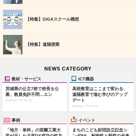
【特集】GIGAスクール構想
【特集】遠隔授業
NEWS CATEGORY
教材・サービス
ICT機器
茨城県の公立7校で校長を公
高校教育はここまで変わる、
募、教員免許不問…エン
遠隔教育で進む学びのアップ
デート
2026.8.7 Fri 19:15
2026.8.7 Fri 15:15
事例
イベント
「地方・単科」の室蘭工業大
まちのこども財団設立記念シ
学が示した大学DX成功の処方
ンポ9/6…創造性と探究の未来