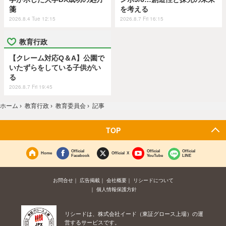
箋
を考える
2026.8.4 Tue 12:15
2026.8.7 Fri 16:15
教育行政
【クレーム対応Q＆A】公園で
いたずらをしている子供がい
る
2026.8.7 Fri 19:45
ホーム
›
教育行政
›
教育委員会
›
記事
TOP
Official
Official
Official
Home
Official X
Facebook
YouTube
LINE
お問合せ
広告掲載
会社概要
リシードについて
個人情報保護方針
リシードは、株式会社イード（東証グロース上場）の運
営するサービスです。