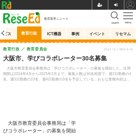
教育業界ニュース
menu
search
教育行政
ービス
ICT機器
事例
イベント
リセマム
教育行政
教育委員会
2024.12.4 Wed 9:45
大阪市、学びコラボレーター30名募集
大阪市教育委員会事務局は「学びコラボレーター」の募集を開始した。任用
期間は2024年4月から2025年3月まで。募集人数は30名程度で、週2日勤務の4
名、週3日勤務の23名、週4日勤務の3名を予定している。おもな業務内容は、
学校組織の一員として校長の指示のもと、教職員と連携し、児童生徒への直接
指導や学力向上に向けた取組の支援を行う。
大阪市教育委員会事務局は「学
びコラボレーター」の募集を開始