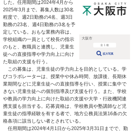
した。任用期間は2024年4月から
2025年3月まで。募集人数は30名
程度で、週2日勤務の4名、週3日
勤務の23名、週4日勤務の3名を予
定している。おもな業務内容は、
大阪市
学校組織の一員として校長の指示
全 1 枚
のもと、教職員と連携し、児童生
徒への直接指導や学力向上に向け
拡大写真
た取組の支援を行う。
この募集は、児童生徒の学力向上を目的としている。学
びコラボレーターは、授業中や休み時間、放課後、長期休
業期間などに児童生徒への直接指導を行い、授業に集中で
きない児童生徒への個別指導及び支援を行う。また、学校
や教員の学力向上に向けた取組の支援や大学・行政機関連
携支援も担当する。応募資格は、学校教員や塾講師など児
童生徒の指導経験を有する者で、地方公務員法第16条の欠
格条項に該当しない者とされている。
任用期間は2024年4月1日から2025年3月31日までで、勤