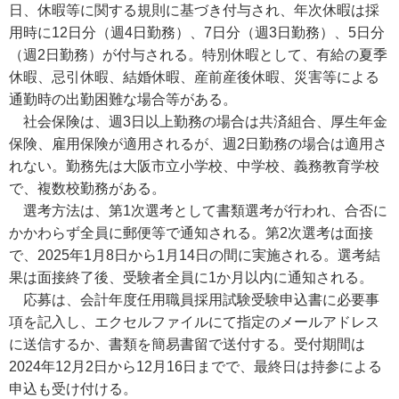
日、休暇等に関する規則に基づき付与され、年次休暇は採
用時に12日分（週4日勤務）、7日分（週3日勤務）、5日分
（週2日勤務）が付与される。特別休暇として、有給の夏季
休暇、忌引休暇、結婚休暇、産前産後休暇、災害等による
通勤時の出勤困難な場合等がある。
社会保険は、週3日以上勤務の場合は共済組合、厚生年金
保険、雇用保険が適用されるが、週2日勤務の場合は適用さ
れない。勤務先は大阪市立小学校、中学校、義務教育学校
で、複数校勤務がある。
選考方法は、第1次選考として書類選考が行われ、合否に
かかわらず全員に郵便等で通知される。第2次選考は面接
で、2025年1月8日から1月14日の間に実施される。選考結
果は面接終了後、受験者全員に1か月以内に通知される。
応募は、会計年度任用職員採用試験受験申込書に必要事
項を記入し、エクセルファイルにて指定のメールアドレス
に送信するか、書類を簡易書留で送付する。受付期間は
2024年12月2日から12月16日までで、最終日は持参による
申込も受け付ける。