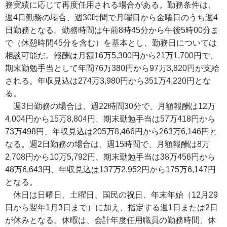
務実績に応じて再度任用される場合がある。勤務条件は、
週4日勤務の場合、週30時間で月曜日から金曜日のうち週4
日勤務となる。勤務時間は午前8時45分から午後5時00分ま
で（休憩時間45分を含む）を基本とし、勤務日については
相談可能だ。報酬は月額16万5,300円から21万1,700円で、
期末勤勉手当として年間76万380円から97万3,820円が支給
される。年収見込は274万3,980円から351万4,220円とな
る。
週3日勤務の場合は、週22時間30分で、月額報酬は12万
4,004円から15万8,804円、期末勤勉手当は57万418円から
73万498円、年収見込は205万8,466円から263万6,146円と
なる。週2日勤務の場合は、週15時間で、月額報酬は8万
2,708円から10万5,792円、期末勤勉手当は38万456円から
48万6,643円、年収見込は137万2,952円から175万6,147円
となる。
休日は日曜日、土曜日、国民の祝日、年末年始（12月29
日から翌年1月3日まで）に加え、指定する週1日または2日
が休みとなる。休暇は、会計年度任用職員の勤務時間、休