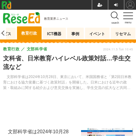
教育業界ニュース
menu
search
教育行政
ービス
ICT機器
事例
イベント
リセマム
教育行政
文部科学省
2024.11.5 Tue 10:45
文科省、日米教育ハイレベル政策対話…学生交
流など
文部科学省は2024年10月28日、東京において、米国国務省と「第2回日米教
育における協力覚書に基づく政策対話」を開催した。日米における近年の政
策・取組みに関する紹介および意見交換を実施し、学生交流の拡大など共同声
明をとりまとめた。
文部科学省は2024年10月28