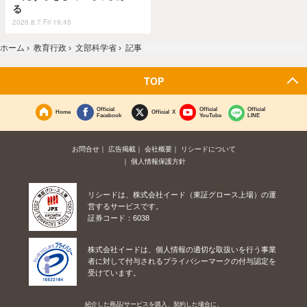
る
2026.8.7 Fri 19:45
ホーム
›
教育行政
›
文部科学省
›
記事
TOP
Official
Official
Official
Home
Official X
Facebook
YouTube
LINE
お問合せ
広告掲載
会社概要
リシードについて
個人情報保護方針
リシードは、株式会社イード（東証グロース上場）の運
営するサービスです。
証券コード：6038
株式会社イードは、個人情報の適切な取扱いを行う事業
者に対して付与されるプライバシーマークの付与認定を
受けています。
紹介した商品/サービスを購入、契約した場合に、