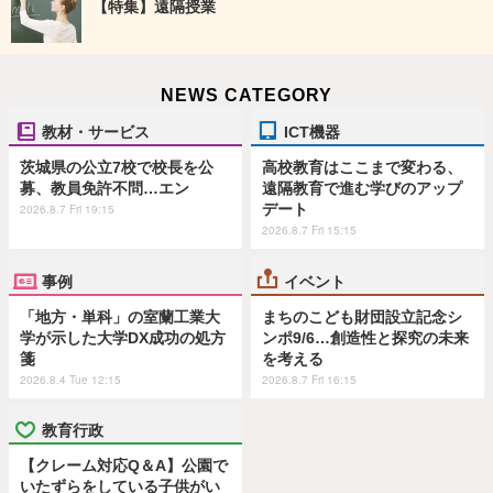
【特集】遠隔授業
NEWS CATEGORY
教材・サービス
ICT機器
茨城県の公立7校で校長を公
高校教育はここまで変わる、
募、教員免許不問…エン
遠隔教育で進む学びのアップ
デート
2026.8.7 Fri 19:15
2026.8.7 Fri 15:15
事例
イベント
「地方・単科」の室蘭工業大
まちのこども財団設立記念シ
学が示した大学DX成功の処方
ンポ9/6…創造性と探究の未来
箋
を考える
2026.8.4 Tue 12:15
2026.8.7 Fri 16:15
教育行政
【クレーム対応Q＆A】公園で
いたずらをしている子供がい