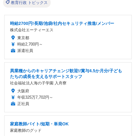
教育行政 トピックス
時給2700円!長期/池袋/社内セキュリティ推進/メンバー
株式会社エーティーエス
東京都
時給2,700円～
派遣社員
異業種からのキャリアチェンジ歓迎!/賞与4.5か月分/子ども
たちの成長を支えるサポートスタッフ
社会福祉法人海の子学園 入舟寮
大阪府
年収325万7,702円～
正社員
家庭教師バイト/短期・単発OK
家庭教師のグッド