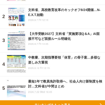
文科省、高校教育改革のキックオフ8/24開催…N-
E.X.T.始動
2026.8.7 Fri 12:15
【大学受験2027】文科省「実施要項Q＆A」AI面
接不可など面接ルール明確化
2026.8.7 Fri 14:45
中教審、次期指導要領「体育」の骨子案…多様な
楽しみ方重視
2026.6.12 Fri 12:15
最短1年で教員免許取得へ、社会人向け新制度を検
討…文科省が中間まとめ
2026.7.22 Wed 16:45
ランキングをもっと見る