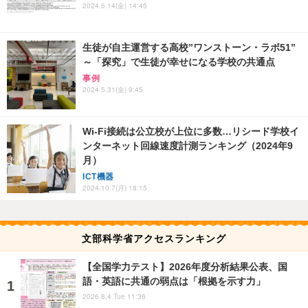
2024.6.14(金) 14:45
生徒が自主運営する高校”ワンストーン・ラボ51”
～「探究」で生徒が幸せになる学校の共通点
事例
2024.5.31(金) 9:45
Wi-Fi接続は公立校が上位に多数…リシード学校イ
ンターネット回線速度計測ランキング（2024年9
月）
ICT機器
2024.10.7(月) 18:15
文部科学省アクセスランキング
【全国学力テスト】2026年度分析結果公表、国
語・英語に共通の弱点は「根拠を示す力」
2026.8.4 Tue 11:36