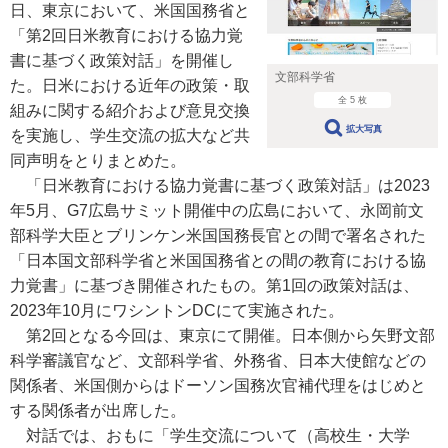
日、東京において、米国国務省と
「第2回日米教育における協力覚
書に基づく政策対話」を開催し
文部科学省
た。日米における近年の政策・取
全 5 枚
組みに関する紹介および意見交換
拡大写真
を実施し、学生交流の拡大など共
同声明をとりまとめた。
「日米教育における協力覚書に基づく政策対話」は2023
年5月、G7広島サミット開催中の広島において、永岡前文
部科学大臣とブリンケン米国国務長官との間で署名された
「日本国文部科学省と米国国務省との間の教育における協
力覚書」に基づき開催されたもの。第1回の政策対話は、
2023年10月にワシントンDCにて実施された。
第2回となる今回は、東京にて開催。日本側から矢野文部
科学審議官など、文部科学省、外務省、日本大使館などの
関係者、米国側からはドーソン国務次官補代理をはじめと
する関係者が出席した。
対話では、おもに「学生交流について（高校生・大学