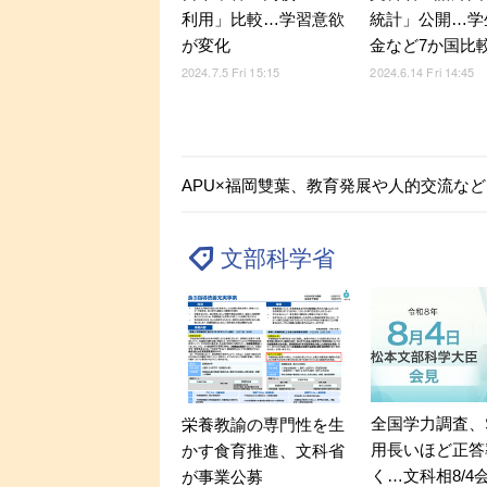
利用」比較…学習意欲
統計」公開…学
が変化
金など7か国比
2024.7.5 Fri 15:15
2024.6.14 Fri 14:45
APU×福岡雙葉、教育発展や人的交流な
文部科学省
全国学力調査、
栄養教諭の専門性を生
用長いほど正答
かす食育推進、文科省
く…文科相8/4
が事業公募