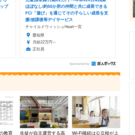
トップ
ほぼなし/約50か所の仲間と共に成長できる
FC/「遊び」を通じてその子らしい成長を支
援/放課後等デイサービス
チャイルドウィッシュHeart一宮
愛知県
月給22万円～
正社員
Sponsored by
の教育
生徒が自主運営する高
Wi-Fi接続は公立校が上