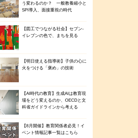
う変わるのか？ 一般教養縮小と
SPI導入、面接重視の時代
【図工でつながる社会】セブン‐
イレブンの色で、まちを見る
【明日使える指導術】子供の心に
火をつける「褒め」の技術
【AI時代の教育】生成AIは教育現
場をどう変えるのか、OECDと文
科省ガイドラインから考える
【8月開催】教育関係者必見！イ
ベント情報記事一覧はこちら