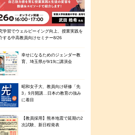
究学習でウェルビーイング向上、授業実践を
介する中高教員向けセミナー8/26
幸せになるためのジェンダー教
育、埼玉県が9/19に講演会
昭和女子大、教員向け研修「先
3」9月開講…日本の教育の強み
に着目
【教員採用】熊本地震で延期の2
次試験、新日程発表