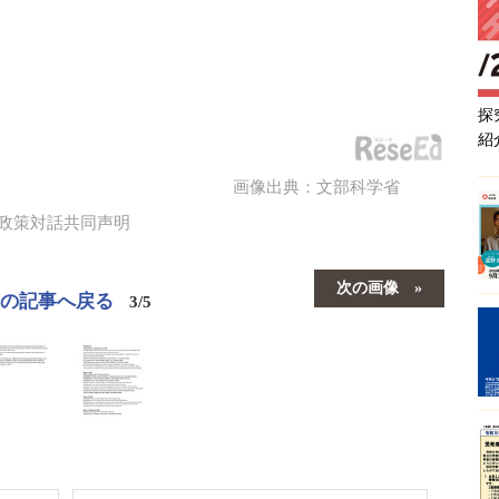
探
紹
画像出典：文部科学省
政策対話共同声明
次の画像
この記事へ戻る
3/5