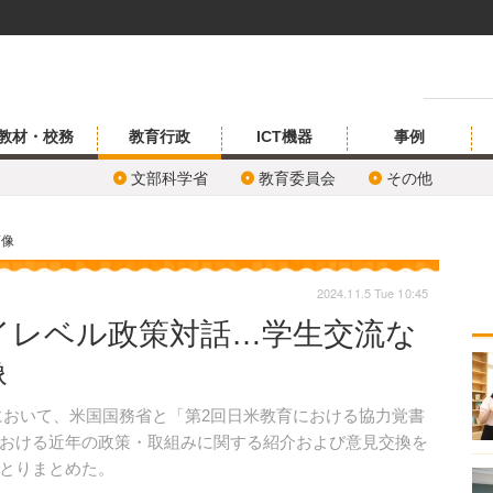
教材・校務
教育行政
ICT機器
事例
文部科学省
教育委員会
その他
画像
2024.11.5 Tue 10:45
イレベル政策対話…学生交流な
像
京において、米国国務省と「第2回日米教育における協力覚書
おける近年の政策・取組みに関する紹介および意見交換を
とりまとめた。