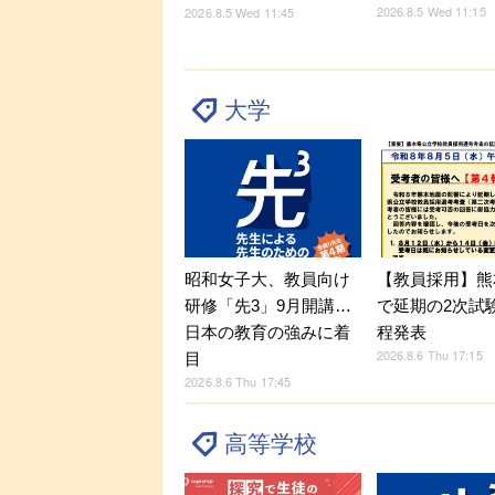
2026.8.5 Wed 11:15
2026.8.5 Wed 11:45
大学
昭和女子大、教員向け
【教員採用】熊
研修「先3」9月開講…
で延期の2次試
日本の教育の強みに着
程発表
2026.8.6 Thu 17:15
目
2026.8.6 Thu 17:45
高等学校