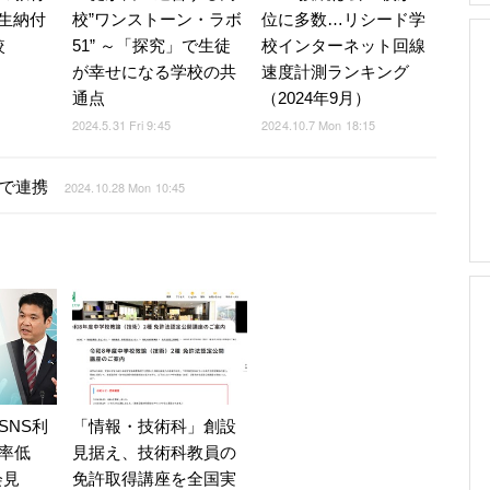
生納付
校”ワンストーン・ラボ
位に多数…リシード学
較
51” ～「探究」で生徒
校インターネット回線
が幸せになる学校の共
速度計測ランキング
通点
（2024年9月）
2024.5.31 Fri 9:45
2024.10.7 Mon 18:15
どで連携
2024.10.28 Mon 10:45
SNS利
「情報・技術科」創設
率低
見据え、技術科教員の
会見
免許取得講座を全国実