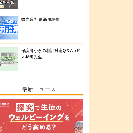
教育業界 最新用語集
保護者からの相談対応Q＆A（鈴
木邦明先生）
最新ニュース