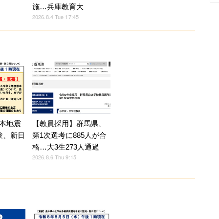
施…兵庫教育大
2026.8.4 Tue 17:45
【教員採用】群馬県、
本地震
第1次選考に885人が合
験、新日
格…大3生273人通過
2026.8.6 Thu 9:15