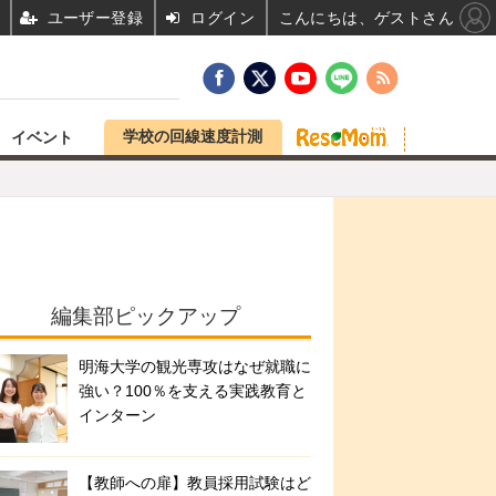
ユーザー登録
ログイン
こんにちは、ゲストさん
学校の回線速度計測
イベント
編集部ピックアップ
明海大学の観光専攻はなぜ就職に
強い？100％を支える実践教育と
インターン
【教師への扉】教員採用試験はど