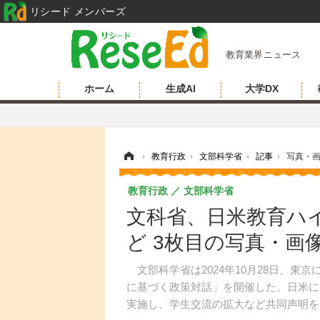
リシード メンバーズ
教育業界ニュース
ホーム
生成AI
大学DX
ホーム
›
教育行政
›
文部科学省
›
記事
›
写真・
教育行政
文部科学省
文科省、日米教育ハ
ど 3枚目の写真・画
文部科学省は2024年10月28日、東
に基づく政策対話」を開催した。日米に
実施し、学生交流の拡大など共同声明を