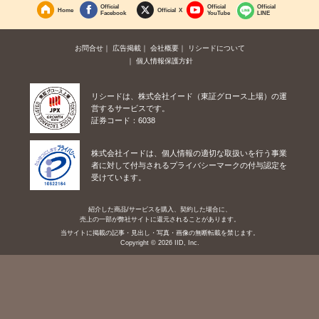
Official
Official
Official
Home
Official X
Facebook
YouTube
LINE
お問合せ
広告掲載
会社概要
リシードについて
個人情報保護方針
リシードは、株式会社イード（東証グロース上場）の運
営するサービスです。
証券コード：6038
株式会社イードは、個人情報の適切な取扱いを行う事業
者に対して付与されるプライバシーマークの付与認定を
受けています。
紹介した商品/サービスを購入、契約した場合に、
売上の一部が弊社サイトに還元されることがあります。
当サイトに掲載の記事・見出し・写真・画像の無断転載を禁じます。
Copyright © 2026 IID, Inc.