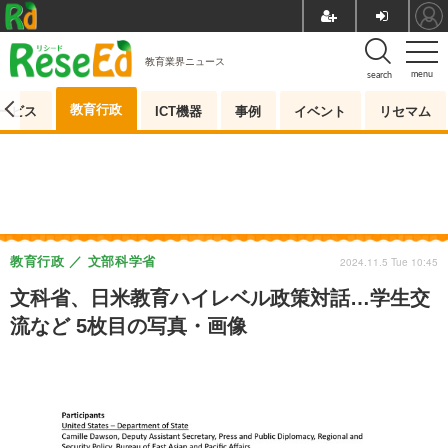
教育業界ニュース
menu
search
教育行政
ービス
ICT機器
事例
イベント
リセマム
教育行政
文部科学省
2024.11.5 Tue 10:45
文科省、日米教育ハイレベル政策対話…学生交
流など 5枚目の写真・画像