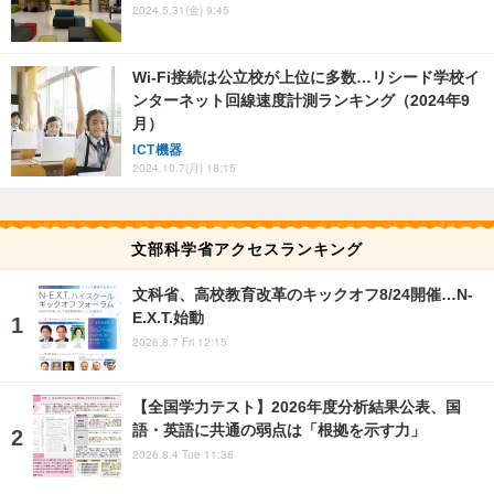
2024.5.31(金) 9:45
Wi-Fi接続は公立校が上位に多数…リシード学校イ
ンターネット回線速度計測ランキング（2024年9
月）
ICT機器
2024.10.7(月) 18:15
文部科学省アクセスランキング
文科省、高校教育改革のキックオフ8/24開催…N-
E.X.T.始動
2026.8.7 Fri 12:15
【全国学力テスト】2026年度分析結果公表、国
語・英語に共通の弱点は「根拠を示す力」
2026.8.4 Tue 11:36