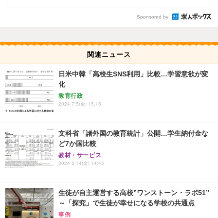
Sponsored by
関連ニュース
日米中韓「高校生SNS利用」比較…学習意欲が変
化
教育行政
2024.7.5(金) 15:15
文科省「諸外国の教育統計」公開…学生納付金な
ど7か国比較
教材・サービス
2024.6.14(金) 14:45
生徒が自主運営する高校”ワンストーン・ラボ51”
～「探究」で生徒が幸せになる学校の共通点
事例