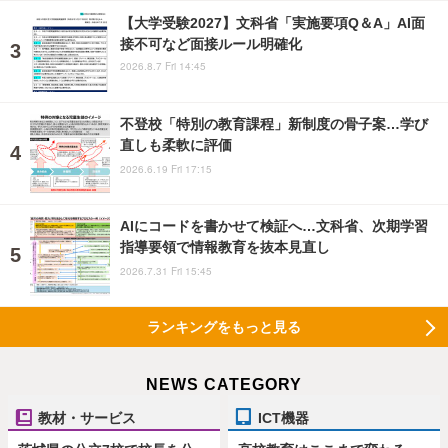
【大学受験2027】文科省「実施要項Q＆A」AI面
接不可など面接ルール明確化
2026.8.7 Fri 14:45
不登校「特別の教育課程」新制度の骨子案…学び
直しも柔軟に評価
2026.6.19 Fri 17:15
AIにコードを書かせて検証へ…文科省、次期学習
指導要領で情報教育を抜本見直し
2026.7.31 Fri 15:45
ランキングをもっと見る
NEWS CATEGORY
教材・サービス
ICT機器