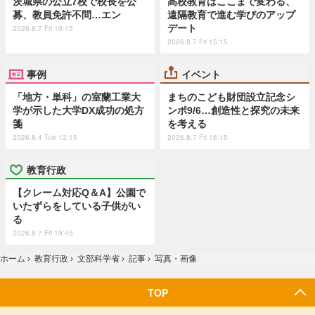
茨城県の公立7校で校長を公
高校教育はここまで変わる、
募、教員免許不問…エン
遠隔教育で進む学びのアップ
デート
2026.8.7 Fri 19:15
2026.8.7 Fri 15:15
事例
イベント
「地方・単科」の室蘭工業大
まちのこども財団設立記念シ
学が示した大学DX成功の処方
ンポ9/6…創造性と探究の未来
箋
を考える
2026.8.4 Tue 12:15
2026.8.7 Fri 16:15
教育行政
【クレーム対応Q＆A】公園で
いたずらをしている子供がい
る
2026.8.7 Fri 19:45
ホーム
›
教育行政
›
文部科学省
›
記事
›
写真・画像
TOP