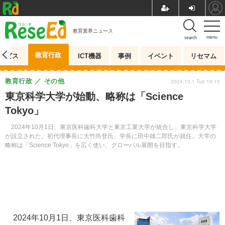
教育業界ニュース
menu
search
教育行政
ービス
ICT機器
事例
イベント
リセマム
教育行政
その他
2024.10.1 Tue 19:15
東京科学大学が始動、略称は「Science
Tokyo」
2024年10月1日、東京医科歯科大学と東京工業大学が統合し、東京科学大学
が設立された。初代理事長に大竹尚登氏、学長に田中雄二郎氏が就任。大学の
略称は「Science Tokyo」を広く使い、グローバル展開を目指す。
2024年10月1日、東京医科歯科