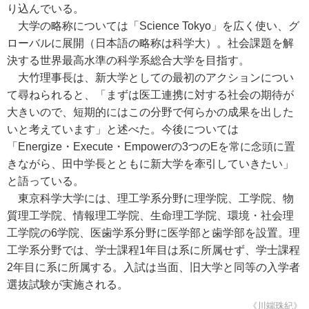
り込んでいる。
大学の略称については「Science Tokyo」を広く使い、グ
ローバルに展開（日本語の略称は科学大）。社会課題を解
決する世界最高水準の科学系総合大学を目指す。
大竹理事長は、新大学としての最初のアクションについ
て尋ねられると、「まずは医工連携に対する社会の期待が
大きいので、短期的にはこの分野で何らかの成果を出した
いと考えています」と述べた。今後については
「Energize・Execute・Empowerの3つのEを常に念頭に置
きながら、田中学長とともに新大学を牽引していきたい」
と語っている。
東京科学大学には、理工学系分野に理学院、工学院、物
質理工学院、情報理工学院、生命理工学院、環境・社会理
工学院の6学院、医歯学系分野に医学部と歯学部を設置。理
工学系分野では、学士課程1年目は系に所属せず、学士課程
2年目に系に所属する。入試は当面、旧大学と同等の入学者
選抜試験が実施される。
《川端珠紀》