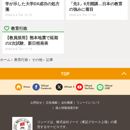
学が示した大学DX成功の処方
「先3」9月開講…日本の教育
箋
の強みに着目
2026.8.4 Tue 12:15
2026.8.6 Thu 17:45
教育行政
【教員採用】熊本地震で延期
の2次試験、新日程発表
2026.8.6 Thu 17:15
ホーム
›
教育行政
›
その他
›
記事
TOP
Official
Official
Official
Home
Official X
Facebook
YouTube
LINE
お問合せ
広告掲載
会社概要
リシードについて
個人情報保護方針
リシードは、株式会社イード（東証グロース上場）の運
営するサービスです。