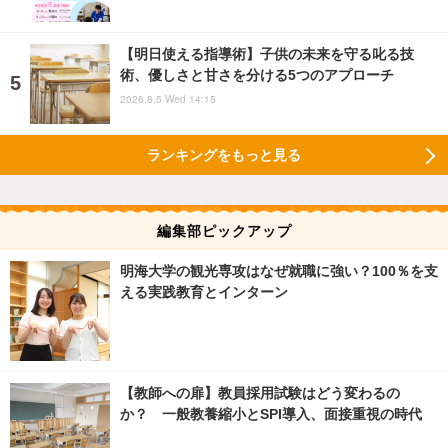
【明日使える指導術】子供の未来を守る叱る技
術、優しさと甘さを分ける5つのアプローチ
2026.8.5 Wed 14:15
ランキングをもっと見る
編集部ピックアップ
明海大学の観光専攻はなぜ就職に強い？100％を支
える実践教育とインターン
【教師への扉】教員採用試験はどう変わるの
か？ 一般教養縮小とSPI導入、面接重視の時代