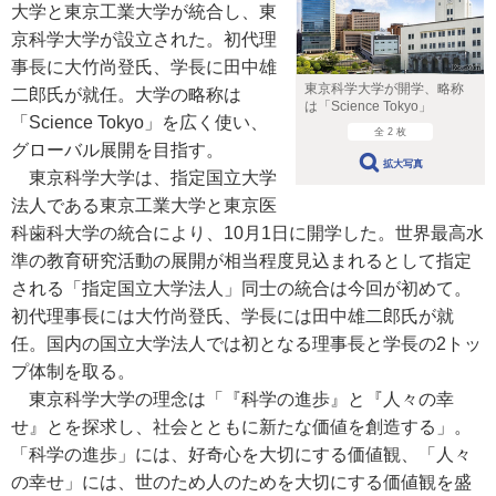
大学と東京工業大学が統合し、東
京科学大学が設立された。初代理
事長に大竹尚登氏、学長に田中雄
東京科学大学が開学、略称
二郎氏が就任。大学の略称は
は「Science Tokyo」
「Science Tokyo」を広く使い、
全 2 枚
グローバル展開を目指す。
拡大写真
東京科学大学は、指定国立大学
法人である東京工業大学と東京医
科歯科大学の統合により、10月1日に開学した。世界最高水
準の教育研究活動の展開が相当程度見込まれるとして指定
される「指定国立大学法人」同士の統合は今回が初めて。
初代理事長には大竹尚登氏、学長には田中雄二郎氏が就
任。国内の国立大学法人では初となる理事長と学長の2トッ
プ体制を取る。
東京科学大学の理念は「『科学の進歩』と『人々の幸
せ』とを探求し、社会とともに新たな価値を創造する」。
「科学の進歩」には、好奇心を大切にする価値観、「人々
の幸せ」には、世のため人のためを大切にする価値観を盛