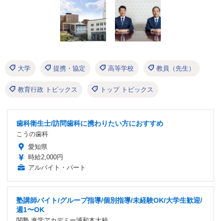
大学
提携・協定
高等学校
教員（先生）
教育行政 トピックス
トップ トピックス
歯科衛生士/訪問歯科に携わりたい方におすすめ
こうの歯科
愛知県
時給2,000円
アルバイト・パート
塾講師バイト/グループ指導/個別指導/未経験OK/大学生歓迎/
週1〜OK
関塾 進学アカデミー浦和本太校