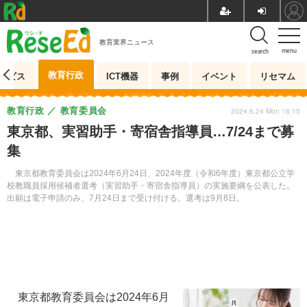
教育業界ニュース
menu
search
教育行政
ービス
ICT機器
事例
イベント
リセマム
教育行政
教育委員会
2024.6.24 Mon 16:15
東京都、実習助手・寄宿舎指導員…7/24まで募
集
東京都教育委員会は2024年6月24日、2024年度（令和6年度）東京都公立学
校教職員採用候補者選考（実習助手・寄宿舎指導員）の実施要綱を公表した。
出願は電子申請のみ、7月24日まで受け付ける。選考は9月8日。
東京都教育委員会は2024年6月