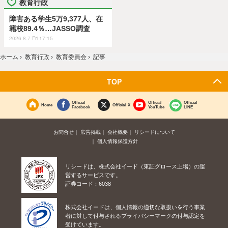
教育行政
障害ある学生5万9,377人、在
籍校89.4％…JASSO調査
2026.8.7 Fri 17:15
ホーム
›
教育行政
›
教育委員会
›
記事
TOP
Official
Official
Official
Home
Official X
Facebook
YouTube
LINE
お問合せ
広告掲載
会社概要
リシードについて
個人情報保護方針
リシードは、株式会社イード（東証グロース上場）の運
営するサービスです。
証券コード：6038
株式会社イードは、個人情報の適切な取扱いを行う事業
者に対して付与されるプライバシーマークの付与認定を
受けています。