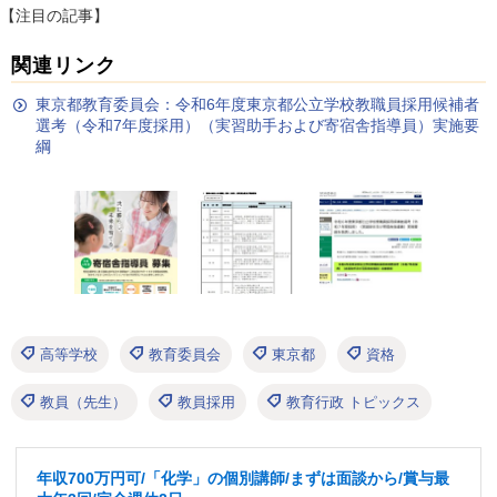
【注目の記事】
関連リンク
東京都教育委員会：令和6年度東京都公立学校教職員採用候補者
選考（令和7年度採用）（実習助手および寄宿舎指導員）実施要
綱
高等学校
教育委員会
東京都
資格
教員（先生）
教員採用
教育行政 トピックス
年収700万円可/「化学」の個別講師/まずは面談から/賞与最