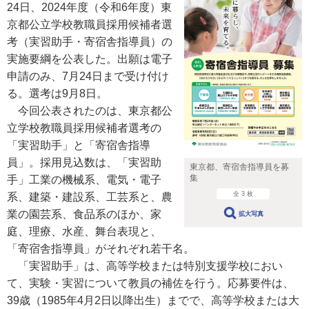
24日、2024年度（令和6年度）東
京都公立学校教職員採用候補者選
考（実習助手・寄宿舎指導員）の
実施要綱を公表した。出願は電子
申請のみ、7月24日まで受け付け
る。選考は9月8日。
今回公表されたのは、東京都公
立学校教職員採用候補者選考の
「実習助手」と「寄宿舎指導
員」。採用見込数は、「実習助
東京都、寄宿舎指導員を募
集
手」工業の機械系、電気・電子
全 3 枚
系、建築・建設系、工芸系と、農
業の園芸系、食品系のほか、家
拡大写真
庭、理療、水産、舞台表現と、
「寄宿舎指導員」がそれぞれ若干名。
「実習助手」は、高等学校または特別支援学校におい
て、実験・実習について教員の補佐を行う。応募要件は、
39歳（1985年4月2日以降出生）までで、高等学校または大