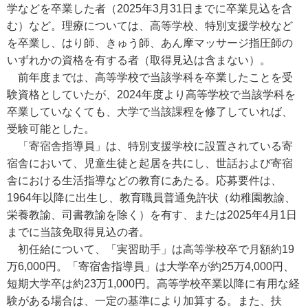
学などを卒業した者（2025年3月31日までに卒業見込を含
む）など。理療については、高等学校、特別支援学校など
を卒業し、はり師、きゅう師、あん摩マッサージ指圧師の
いずれかの資格を有する者（取得見込は含まない）。
前年度までは、高等学校で当該学科を卒業したことを受
験資格としていたが、2024年度より高等学校で当該学科を
卒業していなくても、大学で当該課程を修了していれば、
受験可能とした。
「寄宿舎指導員」は、特別支援学校に設置されている寄
宿舎において、児童生徒と起居を共にし、世話および寄宿
舎における生活指導などの教育にあたる。応募要件は、
1964年以降に出生し、教育職員普通免許状（幼稚園教諭、
栄養教諭、司書教諭を除く）を有す、または2025年4月1日
までに当該免取得見込の者。
初任給について、「実習助手」は高等学校卒で月額約19
万6,000円。「寄宿舎指導員」は大学卒が約25万4,000円、
短期大学卒は約23万1,000円。高等学校卒業以降に有用な経
験がある場合は、一定の基準により加算する。また、扶