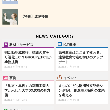
【特集】遠隔授業
NEWS CATEGORY
教材・サービス
ICT機器
部活動地域移行、指導の質を
高校教育はここまで変わる、
可視化…CIN GROUPとFCEが
遠隔教育で進む学びのアップ
業務提携
デート
2026.8.6 Thu 15:45
2026.8.7 Fri 15:15
事例
イベント
「地方・単科」の室蘭工業大
まちのこども財団設立記念シ
学が示した大学DX成功の処方
ンポ9/6…創造性と探究の未来
箋
を考える
2026.8.4 Tue 12:15
2026.8.7 Fri 16:15