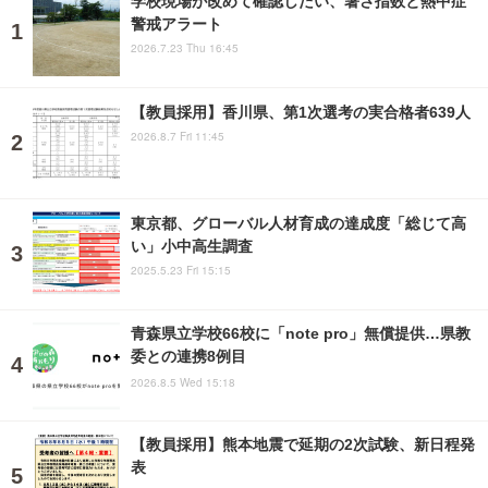
学校現場が改めて確認したい、暑さ指数と熱中症
警戒アラート
2026.7.23 Thu 16:45
【教員採用】香川県、第1次選考の実合格者639人
2026.8.7 Fri 11:45
東京都、グローバル人材育成の達成度「総じて高
い」小中高生調査
2025.5.23 Fri 15:15
青森県立学校66校に「note pro」無償提供…県教
委との連携8例目
2026.8.5 Wed 15:18
【教員採用】熊本地震で延期の2次試験、新日程発
表