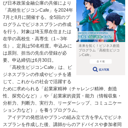
び日本政策金融公庫の共催により
「高校生ビジコンCafe」を2024年
7月と8月に開催する。全5回のプ
ログラムでビジネスプランの作成
を行う。対象は埼玉県在住または
在学の高校生・高専生（1～3年
生）。定員は50名程度。申込みに
未来を拓く！ビジネス創造
プログラム「高校生ビジコ
は原則、担当の先生の登録が必
ンCafe」
要。申込締切は6月30日。
全 4 枚
「高校生ビジコンCafe」は、ビ
拡大写真
ジネスプランの作成やピッチを通
じて、これからの社会で活躍する
ために求められる「起業家精神（チャレンジ精神、創造
性、探究心など）」や「起業家的資質・能力（情報収集・
分析力、判断力、実行力、リーダーシップ、コミュニケー
ション力など）」を養うプログラム。
アイデアの発想法やプランの組み立て方を学んでビジネ
スプランを作成した後、講師からのアドバイスや参加者同