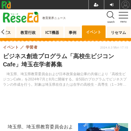
教育業界ニュース
menu
search
イベント
ービス
教育行政
ICT機器
事例
リセマム
イベント
学習者
2024.6.3 Mon 17:15
ビジネス創造プログラム「高校生ビジコン
Cafe」埼玉在学者募集
埼玉県、埼玉県教育委員会および日本政策金融公庫の共催により「高校生ビ
ジコンCafe」を2024年7月と8月に開催する。全5回のプログラムでビジネスプ
ランの作成を行う。対象は埼玉県在住または在学の高校生・高専生（1～3年
生）。定員は50名程度。申込みには原則、担当の先…
埼玉県、埼玉県教育委員会およ