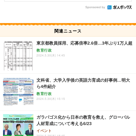
Sponsored by
関連ニュース
東京都教員採用、応募倍率2.6倍…3年ぶり1万人超
教育行政
2024.5.30(木) 14:45
文科省、大学入学後の英語力育成の好事例…明大
ら4件紹介
教育行政
2024.5.30(木) 15:15
ガラパゴス化から日本の教育を救え、グローバル
人材育成について考える6/23
イベント
2024.5.29(水) 18:45