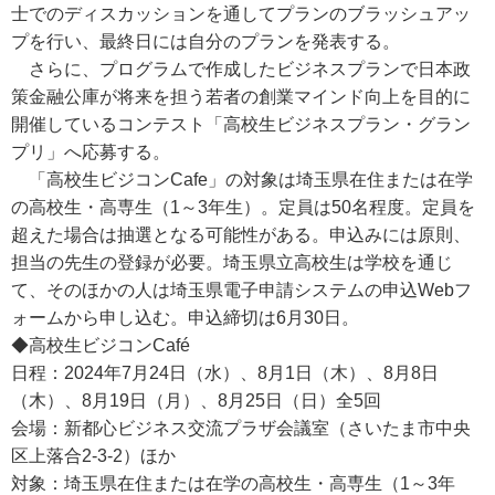
士でのディスカッションを通してプランのブラッシュアッ
プを行い、最終日には自分のプランを発表する。
さらに、プログラムで作成したビジネスプランで日本政
策金融公庫が将来を担う若者の創業マインド向上を目的に
開催しているコンテスト「高校生ビジネスプラン・グラン
プリ」へ応募する。
「高校生ビジコンCafe」の対象は埼玉県在住または在学
の高校生・高専生（1～3年生）。定員は50名程度。定員を
超えた場合は抽選となる可能性がある。申込みには原則、
担当の先生の登録が必要。埼玉県立高校生は学校を通じ
て、そのほかの人は埼玉県電子申請システムの申込Webフ
ォームから申し込む。申込締切は6月30日。
◆高校生ビジコンCafé
日程：2024年7月24日（水）、8月1日（木）、8月8日
（木）、8月19日（月）、8月25日（日）全5回
会場：新都心ビジネス交流プラザ会議室（さいたま市中央
区上落合2-3-2）ほか
対象：埼玉県在住または在学の高校生・高専生（1～3年