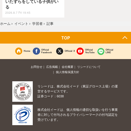
いたずらをしている子供がい
る
2026.8.7 Fri 19:45
ホーム
›
イベント
›
学習者
›
記事
TOP
Official
Official
Official
Home
Official X
Facebook
YouTube
LINE
お問合せ
広告掲載
会社概要
リシードについて
個人情報保護方針
リシードは、株式会社イード（東証グロース上場）の運
営するサービスです。
証券コード：6038
株式会社イードは、個人情報の適切な取扱いを行う事業
者に対して付与されるプライバシーマークの付与認定を
受けています。