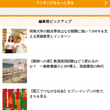
ランキングをもっと見る
編集部ピックアップ
明海大学の観光専攻はなぜ就職に強い？100％を支
える実践教育とインターン
【教師への扉】教員採用試験はどう変わるの
か？ 一般教養縮小とSPI導入、面接重視の時代
【図工でつながる社会】セブン‐イレブンの色で、
まちを見る