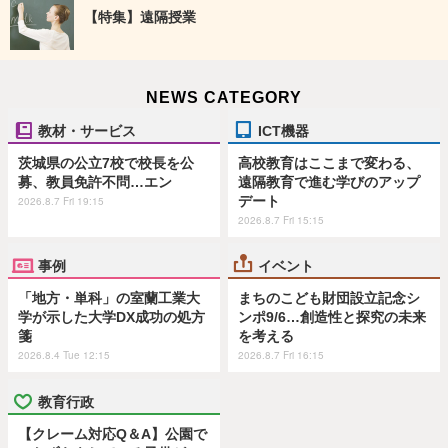
【特集】遠隔授業
NEWS CATEGORY
教材・サービス
ICT機器
茨城県の公立7校で校長を公
高校教育はここまで変わる、
募、教員免許不問…エン
遠隔教育で進む学びのアップ
デート
2026.8.7 Fri 19:15
2026.8.7 Fri 15:15
事例
イベント
「地方・単科」の室蘭工業大
まちのこども財団設立記念シ
学が示した大学DX成功の処方
ンポ9/6…創造性と探究の未来
箋
を考える
2026.8.4 Tue 12:15
2026.8.7 Fri 16:15
教育行政
【クレーム対応Q＆A】公園で