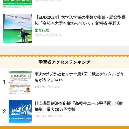
【EDIX2024】大学入学者の半数が推薦・総合型選
抜「高校も大学も変わっていく」文科省 平野氏
教育行政
2024.5.28(火) 10:45
学習者アクセスランキング
東大×ポプラ社セミナー第1回「紙とデジタルどう
ちがう？」6/15
2021.6.4 Fri 14:50
社会課題解決を応援「高校生エール甲子園」活動
募集、最大20万円支援
2026.8.5 Wed 17:45