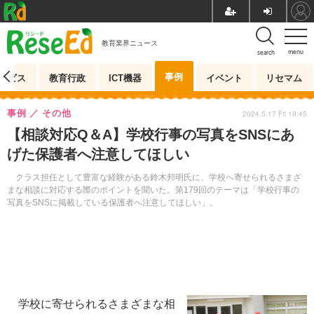
教育業界ニュース
menu
search
事例
ービス
教育行政
ICT機器
イベント
リセマム
事例
その他
2024.5.17 Fri 19:45
【相談対応Q＆A】学校行事の写真をSNSにあ
げた保護者へ注意してほしい
クラス担任として豊富な経験がある鈴木邦明氏に、学校へ寄せられるさまざ
まな相談に対応する際のポイントを聞いた。第179回のテーマは「学校行事の
写真をSNSに掲載している保護者へ注意してほしい」。
学校に寄せられるさまざまな相