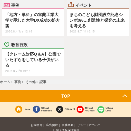
事例
イベント
「地方・単科」の室蘭工業大
まちのこども財団設立記念シ
学が示した大学DX成功の処方
ンポ9/6…創造性と探究の未来
箋
を考える
2026.8.4 Tue 12:15
2026.8.7 Fri 16:15
教育行政
【クレーム対応Q＆A】公園で
いたずらをしている子供がい
る
2026.8.7 Fri 19:45
ホーム
›
事例
›
その他
›
記事
TOP
Official
Official
Official
Home
Official X
Facebook
YouTube
LINE
お問合せ
広告掲載
会社概要
リシードについて
個人情報保護方針