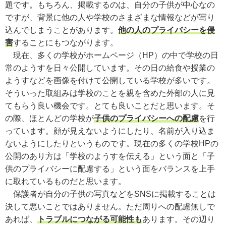
題です。もちろん、掲載するのは、自分の子供が中心なの
ですが、背景に他の人や学校のさまざまな情報などが写り
込んでしまうことがあります。
他の人のプライバシーを侵
害
することにもつながります。
現在、多くの学校がホームページ（HP）の中で学校の日
常のようすを日々公開しています。その日の給食や授業の
ようすなどを画像を付けて公開している学校が多いです。
そういった取組みは学校のことを親を含めた外部の人に見
てもらう良い機会です。とても良いことだと思います。そ
の際、ほとんどの学校が
子供のプライバシーへの配慮
を行
っています。顔が見えないようにしたり、名前が入り込ま
ないようにしたりというものです。現在の多くの学校HPの
公開のあり方は「学校のようすを伝える」という面と「子
供のプライバシーに配慮する」という面をバランスを上手
に取れているものだと思います。
保護者が自分の子供の写真などをSNSに掲載することは
決して悪いことではありません。ただ周りへの配慮無しで
あれば、
トラブルにつながる可能性も
あります。その辺り