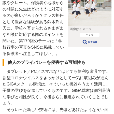
談やクレーム。保護者や地域から
の相談に先生はどのように対応す
るのが良いだろうか？クラス担任
として豊富な経験がある鈴木邦明
氏に、学校へ寄せられるさまざま
画像はイメージ
な相談に対応する際のポイントを
全 1 枚
聞いた。第179回のテーマは「学
拡大写真
校行事の写真をSNSに掲載してい
る保護者へ注意してほしい」。
他人のプライバシーを侵害する可能性も
タブレット／PC／スマホなどはとても便利な道具です。
新型コロナウイルスをきっかけとして一気に取組みが進ん
だGIGAスクール構想は、そういった機器をうまく活用し、
子供の学びを促進していくものです。GIGA端末は個別最適
な学びと相性が良く、今後さらに推進されていくことでし
ょう。
そういった新しい技術には、先ほどあげたような良い面