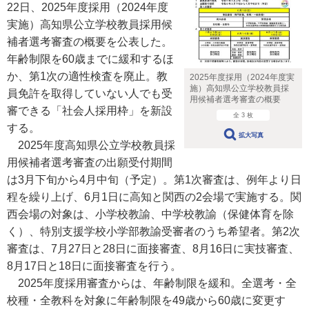
22日、2025年度採用（2024年度
実施）高知県公立学校教員採用候
補者選考審査の概要を公表した。
年齢制限を60歳までに緩和するほ
か、第1次の適性検査を廃止。教
2025年度採用（2024年度実
施）高知県公立学校教員採
員免許を取得していない人でも受
用候補者選考審査の概要
審できる「社会人採用枠」を新設
全 3 枚
する。
拡大写真
2025年度高知県公立学校教員採
用候補者選考審査の出願受付期間
は3月下旬から4月中旬（予定）。第1次審査は、例年より日
程を繰り上げ、6月1日に高知と関西の2会場で実施する。関
西会場の対象は、小学校教諭、中学校教諭（保健体育を除
く）、特別支援学校小学部教諭受審者のうち希望者。第2次
審査は、7月27日と28日に面接審査、8月16日に実技審査、
8月17日と18日に面接審査を行う。
2025年度採用審査からは、年齢制限を緩和。全選考・全
校種・全教科を対象に年齢制限を49歳から60歳に変更す