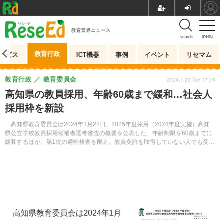
教育業界ニュース
menu
search
教育行政
ービス
ICT機器
事例
イベント
リセマム
教育行政
教育委員会
2024.1.23 Tue 17:15
高知県の教員採用、年齢60歳まで緩和…社会人
採用枠を新設
高知県教育委員会は2024年1月22日、2025年度採用（2024年度実施）高知
県公立学校教員採用候補者選考審査の概要を公表した。年齢制限を60歳までに
緩和するほか、第1次の適性検査を廃止。教員免許を取得していない人でも受審
できる「社会人採用枠」を新設する。
高知県教育委員会は2024年1月