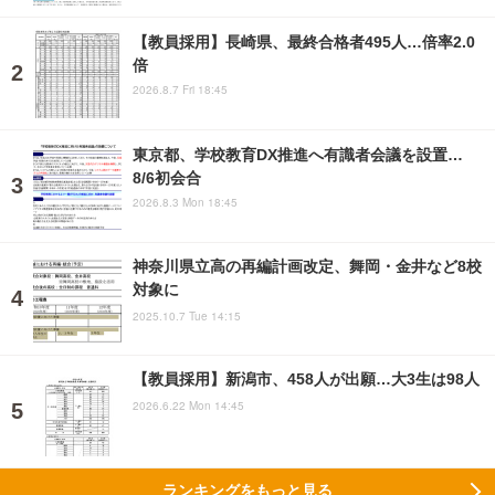
【教員採用】長崎県、最終合格者495人…倍率2.0
倍
2026.8.7 Fri 18:45
東京都、学校教育DX推進へ有識者会議を設置…
8/6初会合
2026.8.3 Mon 18:45
神奈川県立高の再編計画改定、舞岡・金井など8校
対象に
2025.10.7 Tue 14:15
【教員採用】新潟市、458人が出願…大3生は98人
2026.6.22 Mon 14:45
ランキングをもっと見る