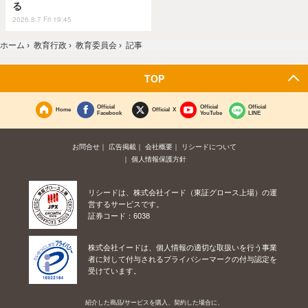
る
2026.8.7 Fri 19:45
ホーム
›
教育行政
›
教育委員会
›
記事
TOP
Official
Official
Official
Home
Official X
Facebook
YouTube
LINE
お問合せ
広告掲載
会社概要
リシードについて
個人情報保護方針
リシードは、株式会社イード（東証グロース上場）の運
営するサービスです。
証券コード：6038
株式会社イードは、個人情報の適切な取扱いを行う事業
者に対して付与されるプライバシーマークの付与認定を
受けています。
紹介した商品/サービスを購入、契約した場合に、