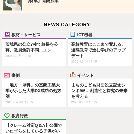
【特集】遠隔授業
NEWS CATEGORY
教材・サービス
ICT機器
茨城県の公立7校で校長を公
高校教育はここまで変わる、
募、教員免許不問…エン
遠隔教育で進む学びのアップ
デート
2026.8.7 Fri 19:15
2026.8.7 Fri 15:15
事例
イベント
「地方・単科」の室蘭工業大
まちのこども財団設立記念シ
学が示した大学DX成功の処方
ンポ9/6…創造性と探究の未来
箋
を考える
2026.8.4 Tue 12:15
2026.8.7 Fri 16:15
教育行政
【クレーム対応Q＆A】公園で
いたずらをしている子供がい