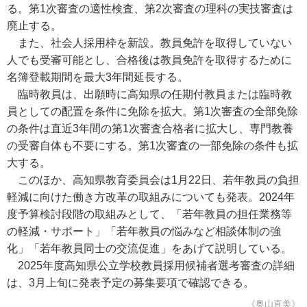
る。第1次審査の適性検査、第2次審査の理科の実技審査は
廃止する。
また、社会人採用枠を新設。教員免許を取得していない
人でも受審可能とし、合格後は教員免許を取得するために
名簿登載期間を最大3年間延長する。
臨時教員は、出願時に高知県の任期付教員または臨時教
員としての配置を条件に免除を拡大。第1次審査の全部免除
の条件は直近3年間の第1次審査合格者に拡大し、専門教養
の受審自体も不要にする。第1次審査の一部免除の条件も拡
大する。
このほか、高知県教育委員会は1月22日、若年教員の負担
軽減に向けた働き方改革の取組みについても発表。2024年
度予算検討段階の取組みとして、「若年教員の担任業務等
の軽減・サポート」「若年教員の悩みなど相談体制の強
化」「若年教員同士の交流促進」をあげて説明している。
2025年度高知県公立学校教員採用候補者選考審査の詳細
は、3月上旬に発表予定の募集要項で確認できる。
《奥山直美》