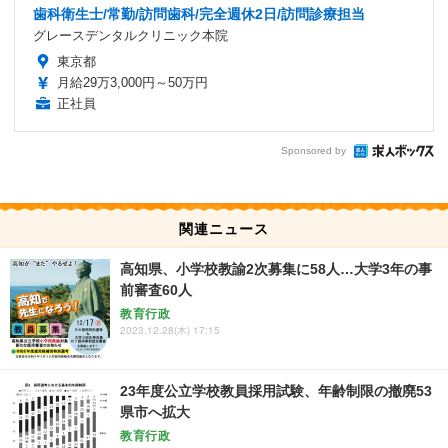
歯科衛生士/常勤/訪問歯科/完全週休2日/訪問診療担当
グレースデンタルクリニック本院
東京都
月給29万3,000円～50万円
正社員
Sponsored by
関連ニュース
高知県、小学校教諭2次募集に58人…大学3年の事
前審査60人
教育行政
2023.12.28(木) 17:15
23年度公立学校教員採用試験、年齢制限の撤廃53
県市へ拡大
教育行政