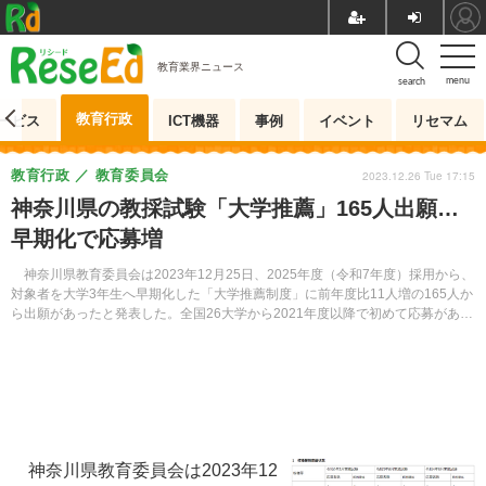
教育業界ニュース
menu
search
教育行政
ービス
ICT機器
事例
イベント
リセマム
教育行政
教育委員会
2023.12.26 Tue 17:15
神奈川県の教採試験「大学推薦」165人出願…
早期化で応募増
神奈川県教育委員会は2023年12月25日、2025年度（令和7年度）採用から、
対象者を大学3年生へ早期化した「大学推薦制度」に前年度比11人増の165人か
ら出願があったと発表した。全国26大学から2021年度以降で初めて応募があ
り、応募者拡大につながったという。
神奈川県教育委員会は2023年12