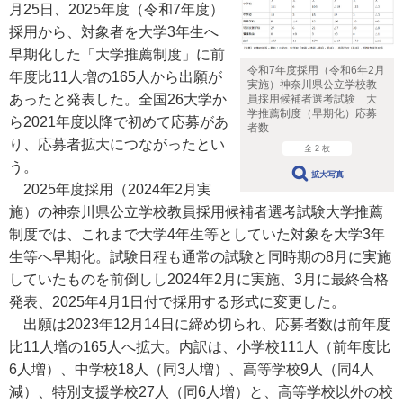
月25日、2025年度（令和7年度）
採用から、対象者を大学3年生へ
早期化した「大学推薦制度」に前
令和7年度採用（令和6年2月
年度比11人増の165人から出願が
実施）神奈川県公立学校教
あったと発表した。全国26大学か
員採用候補者選考試験 大
学推薦制度（早期化）応募
ら2021年度以降で初めて応募があ
者数
り、応募者拡大につながったとい
全 2 枚
う。
拡大写真
2025年度採用（2024年2月実
施）の神奈川県公立学校教員採用候補者選考試験大学推薦
制度では、これまで大学4年生等としていた対象を大学3年
生等へ早期化。試験日程も通常の試験と同時期の8月に実施
していたものを前倒しし2024年2月に実施、3月に最終合格
発表、2025年4月1日付で採用する形式に変更した。
出願は2023年12月14日に締め切られ、応募者数は前年度
比11人増の165人へ拡大。内訳は、小学校111人（前年度比
6人増）、中学校18人（同3人増）、高等学校9人（同4人
減）、特別支援学校27人（同6人増）と、高等学校以外の校