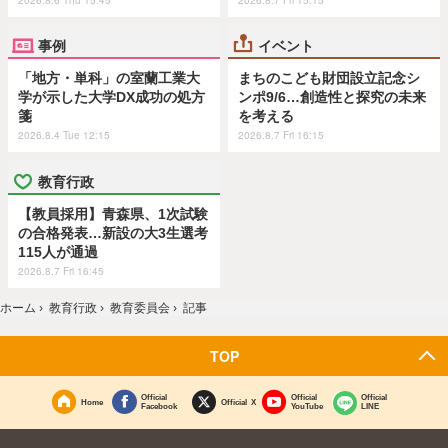
事例
イベント
「地方・単科」の室蘭工業大
まちのこども財団設立記念シ
学が示した大学DX成功の処方
ンポ9/6…創造性と探究の未来
箋
を考える
2026.8.4 Tue 12:15
2026.8.7 Fri 16:15
教育行政
【教員採用】青森県、1次試験
の合格発表…新設の大3生選考
115人が通過
2026.8.7 Fri 16:45
ホーム
›
教育行政
›
教育委員会
›
記事
TOP
Official
Official
Official
Home
Official X
Facebook
YouTube
LINE