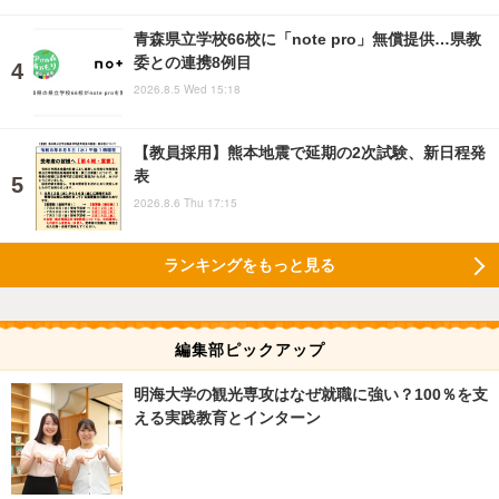
青森県立学校66校に「note pro」無償提供…県教
委との連携8例目
2026.8.5 Wed 15:18
【教員採用】熊本地震で延期の2次試験、新日程発
表
2026.8.6 Thu 17:15
ランキングをもっと見る
編集部ピックアップ
明海大学の観光専攻はなぜ就職に強い？100％を支
える実践教育とインターン