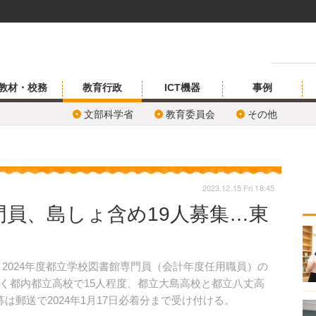
教材・校務
教育行政
ICT機器
事例
文部科学省
教育委員会
その他
2023.12.15 Fri 18:45
門員、島しょ含め19人募集…東
日、2024年度都立学校図書館専門員（会計年度任用職員）の
く都内都立高校で15人程度、都立大島高校と都立八丈高
は郵送で2024年1月17日必着分まで受け付ける。