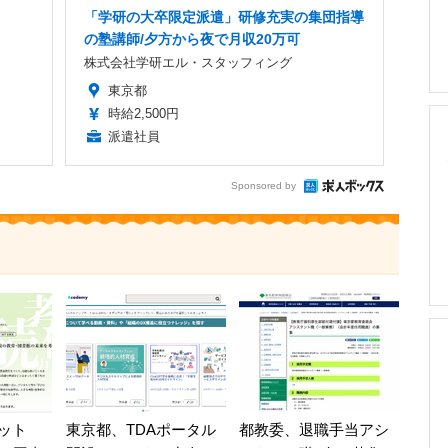
「学研の大卒限定派遣」研修充実の集団指導
の塾講師/夕方から夜で月収20万可
株式会社学研エル・スタッフィング
東京都
時給2,500円
派遣社員
Sponsored by
ット
東京都、TDAポータル
都教委、退職手当アシ