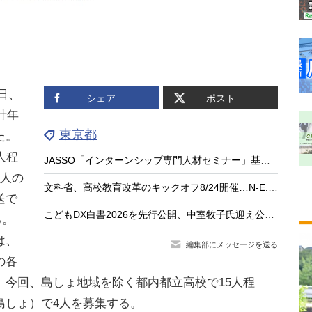
日、
シェア
ポスト
計年
東京都
た。
人程
JASSO「インターンシップ専門人材セミナー」基礎編9/15…大学等の先生が対象
4人の
文科省、高校教育改革のキックオフ8/24開催…N-E.X.T.始動
送で
こどもDX白書2026を先行公開、中室牧子氏迎え公開イベント9/17
る。
は、
編集部にメッセージを送る
の各
。今回、島しょ地域を除く都内都立高校で15人程
島しょ）で4人を募集する。