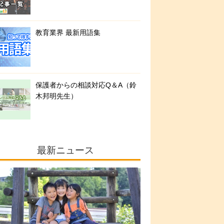
教育業界 最新用語集
保護者からの相談対応Q＆A（鈴
木邦明先生）
最新ニュース