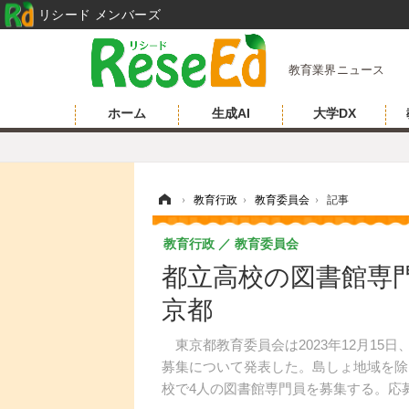
リシード メンバーズ
教育業界ニュース
ホーム
生成AI
大学DX
ホーム
›
教育行政
›
教育委員会
›
記事
教育行政
教育委員会
都立高校の図書館専
京都
東京都教育委員会は2023年12月15
募集について発表した。島しょ地域を除
校で4人の図書館専門員を募集する。応募