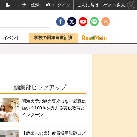
ユーザー登録
ログイン
こんにちは、ゲストさん
学校の回線速度計測
イベント
編集部ピックアップ
明海大学の観光専攻はなぜ就職に
強い？100％を支える実践教育と
インターン
【教師への扉】教員採用試験はど