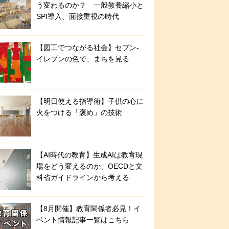
う変わるのか？ 一般教養縮小と
SPI導入、面接重視の時代
【図工でつながる社会】セブン‐
イレブンの色で、まちを見る
【明日使える指導術】子供の心に
火をつける「褒め」の技術
【AI時代の教育】生成AIは教育現
場をどう変えるのか、OECDと文
科省ガイドラインから考える
【8月開催】教育関係者必見！イ
ベント情報記事一覧はこちら