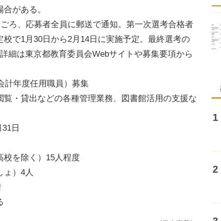
場合がある。
日ごろ、応募者全員に郵送で通知。第一次選考合格者
校で1月30日から2月14日に実施予定。最終選考の
詳細は東京都教育委員会Webサイトや募集要項から
（会計年度任用職員）募集
閲覧・貸出などの各種管理業務、図書館活用の支援な
月31日
校を除く）15人程度
しょ）4人
着
る