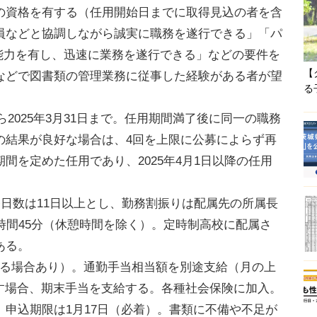
資格を有する（任用開始日までに取得見込の者を含
員などと協調しながら誠実に職務を遂行できる」「パ
操作能力を有し、迅速に業務を遂行できる」などの要件を
【
などで図書類の管理業務に従事した経験がある者が望
る
ら2025年3月31日まで。任用期間満了後に同一の職務
の結果が良好な場合は、4回を上限に公募によらず再
間を定めた任用であり、2025年4月1日以降の任用
日数は11日以上とし、勤務割振りは配属先の所属長
時間45分（休憩時間を除く）。定時制高校に配属さ
ある。
される場合あり）。通勤手当相当額を別途支給（月の上
満たす場合、期末手当を支給する。各種社会保険に加入。
申込期限は1月17日（必着）。書類に不備や不足が