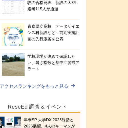
験の合格発表…新設の大3生
選考115人が通過
青森県立高校、データサイエ
ンス科新設など…前期実施計
画の先行版案を公表
学校現場が改めて確認した
い、暑さ指数と熱中症警戒ア
ラート
アクセスランキングをもっと見る
ReseEd 調査＆イベント
年末SP 大学DX 2025総括と
2026展望、4人のキーマンが