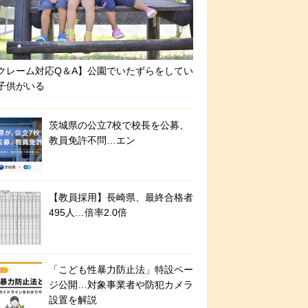
クレーム対応Q＆A】公園でいたずらをしてい
子供がいる
茨城県の公立7校で校長を公募、
教員免許不問…エン
【教員採用】長崎県、最終合格者
495人…倍率2.0倍
「こども性暴力防止法」特設ペー
ジ公開…対象事業者や防犯カメラ
設置を解説