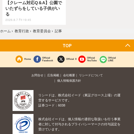
【クレーム対応Q＆A】公園で
いたずらをしている子供がい
る
2026.8.7 Fri 19:45
ホーム
›
教育行政
›
教育委員会
›
記事
TOP
Official
Official
Official
Home
Official X
Facebook
YouTube
LINE
お問合せ
広告掲載
会社概要
リシードについて
個人情報保護方針
リシードは、株式会社イード（東証グロース上場）の運
営するサービスです。
証券コード：6038
株式会社イードは、個人情報の適切な取扱いを行う事業
者に対して付与されるプライバシーマークの付与認定を
受けています。