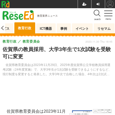
教育業界ニュース
menu
search
教育行政
ービス
ICT機器
事例
イベント
リセマム
教育行政
教育委員会
2023.11.30 Thu 18:45
佐賀県の教員採用、大学3年生で1次試験を受験
可に変更
佐賀県教育委員会は2023年11月29日、2025年度佐賀県公立学校教員採用選
考試験（24年度実施）で、大学3年生が1次試験を受験できるようにするなど、
現行制度を変更すると発表した。大学3年次で合格した場合、4年次は2次試験
からの受験となる。
佐賀県教育委員会は2023年11月