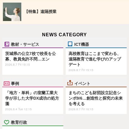
【特集】遠隔授業
NEWS CATEGORY
教材・サービス
ICT機器
茨城県の公立7校で校長を公
高校教育はここまで変わる、
募、教員免許不問…エン
遠隔教育で進む学びのアップ
デート
2026.8.7 Fri 19:15
2026.8.7 Fri 15:15
事例
イベント
「地方・単科」の室蘭工業大
まちのこども財団設立記念シ
学が示した大学DX成功の処方
ンポ9/6…創造性と探究の未来
箋
を考える
2026.8.4 Tue 12:15
2026.8.7 Fri 16:15
教育行政