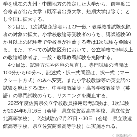
学を現在の九州・中国地方の指定した大学から、前年度に
合格者が出た大学（既卒者出身大学、短期大学は除く）と
し全国に拡大する。
3つ目は、1次試験免除者および一般・教職教養試験免除
者の対象の拡大。小学校教諭等受験者のうち、講師経験60
か月以上の経験者で学校長が推薦する者は1次試験を免除す
る。また、すべての試験区分において、公立学校で3年以上
の教諭経験者は、一般・教職教養試験を免除する。
4つ目は、試験方法や内容の見直し。専門試験の時間は
100分から60分へ、記述式・択一式問題は、択一式（マー
クシート方式）のみへ変更。また小学校教諭等の英会話の
試験を廃止するほか、中学校教諭等・高等学校教諭等（英
語）の専門試験のうち、リスニングを廃止する。
2025年度佐賀県公立学校教員採用選考試験は、1次試験
が2024年6月16日（会場：県立佐賀西高等学校、県立佐賀
北高等学校）、2次試験が7月27日～30日（会場：県立致遠
館高等学校、県立佐賀商業高等学校）に実施される。
《川端珠紀》