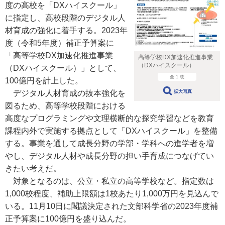
度の高校を「DXハイスクール」
に指定し、高校段階のデジタル人
材育成の強化に着手する。2023年
度（令和5年度）補正予算案に
「高等学校DX加速化推進事業
高等学校DX加速化推進事業
（DXハイスクール）
（DXハイスクール）」として、
全 1 枚
100億円を計上した。
拡大写真
デジタル人材育成の抜本強化を
図るため、高等学校段階における
高度なプログラミングや文理横断的な探究学習などを教育
課程内外で実施する拠点として「DXハイスクール」を整備
する。事業を通して成長分野の学部・学科への進学者を増
やし、デジタル人材や成長分野の担い手育成につなげてい
きたい考えだ。
対象となるのは、公立・私立の高等学校など。指定数は
1,000校程度、補助上限額は1校あたり1,000万円を見込んで
いる。11月10日に閣議決定された文部科学省の2023年度補
正予算案に100億円を盛り込んだ。