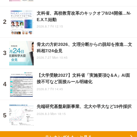
文科省、高校教育改革のキックオフ8/24開催…N-
E.X.T.始動
2026.8.7 Fri 12:15
骨太の方針2026、文理分断からの脱却を推進…文
科相7/24会見
2026.7.27 Mon 10:45
【大学受験2027】文科省「実施要項Q＆A」AI面
接不可など面接ルール明確化
2026.8.7 Fri 14:45
先端研究基盤刷新事業、北大や早大など19件採択
2026.8.3 Mon 18:15