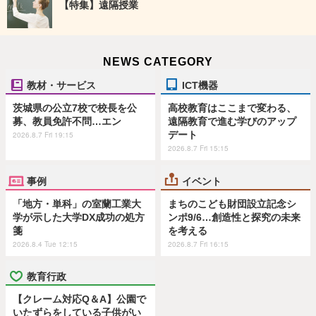
【特集】遠隔授業
NEWS CATEGORY
教材・サービス
ICT機器
茨城県の公立7校で校長を公
高校教育はここまで変わる、
募、教員免許不問…エン
遠隔教育で進む学びのアップ
デート
2026.8.7 Fri 19:15
2026.8.7 Fri 15:15
事例
イベント
「地方・単科」の室蘭工業大
まちのこども財団設立記念シ
学が示した大学DX成功の処方
ンポ9/6…創造性と探究の未来
箋
を考える
2026.8.4 Tue 12:15
2026.8.7 Fri 16:15
教育行政
【クレーム対応Q＆A】公園で
いたずらをしている子供がい