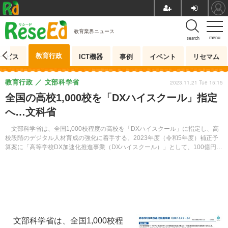
教育業界ニュース
menu
search
教育行政
ービス
ICT機器
事例
イベント
リセマム
教育行政
文部科学省
2023.11.21 Tue 15:15
全国の高校1,000校を「DXハイスクール」指定
へ…文科省
文部科学省は、全国1,000校程度の高校を「DXハイスクール」に指定し、高
校段階のデジタル人材育成の強化に着手する。2023年度（令和5年度）補正予
算案に「高等学校DX加速化推進事業（DXハイスクール）」として、100億円を
計上した。
文部科学省は、全国1,000校程