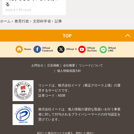
る
2026.8.7 Fri 19:45
ホーム
›
教育行政
›
文部科学省
›
記事
TOP
Official
Official
Official
Home
Official X
Facebook
YouTube
LINE
お問合せ
広告掲載
会社概要
リシードについて
個人情報保護方針
リシードは、株式会社イード（東証グロース上場）の運
営するサービスです。
証券コード：6038
株式会社イードは、個人情報の適切な取扱いを行う事業
者に対して付与されるプライバシーマークの付与認定を
受けています。
紹介した商品/サービスを購入、契約した場合に、