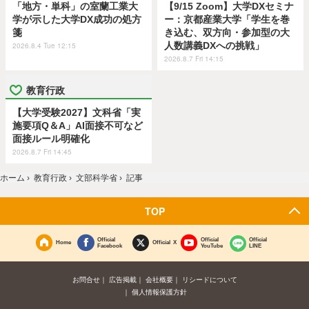
「地方・単科」の室蘭工業大
【9/15 Zoom】大学DXセミナ
学が示した大学DX成功の処方
ー：京都産業大学「学生を巻
箋
き込む、双方向・参加型の大
人数講義DXへの挑戦」
2026.8.4 Tue 12:15
2026.8.7 Fri 14:15
教育行政
【大学受験2027】文科省「実
施要項Q＆A」AI面接不可など
面接ルール明確化
2026.8.7 Fri 14:45
ホーム
›
教育行政
›
文部科学省
›
記事
TOP
Official
Official
Official
Home
Official X
Facebook
YouTube
LINE
お問合せ
広告掲載
会社概要
リシードについて
個人情報保護方針