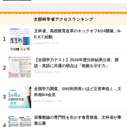
文部科学省アクセスランキング
文科省、高校教育改革のキックオフ8/24開催…N-
E.X.T.始動
2026.8.7 Fri 12:15
【全国学力テスト】2026年度分析結果公表、国
語・英語に共通の弱点は「根拠を示す力」
2026.8.4 Tue 11:36
全国学力調査、SNS利用長いほど正答率低く…文
科相8/4会見
2026.8.5 Wed 11:15
栄養教諭の専門性を生かす食育推進、文科省が事
業公募