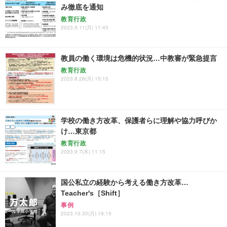
み徹底を通知
教育行政
2023.9.11(月) 11:45
教員の働く環境は危機的状況…中教審が緊急提言
教育行政
2023.8.28(月) 15:15
学校の働き方改革、保護者らに理解や協力呼びか
け…東京都
教育行政
2023.9.7(木) 11:15
国公私立の経験から考える働き方改革…
Teacher's［Shift］
事例
2023.10.30(月) 19:15