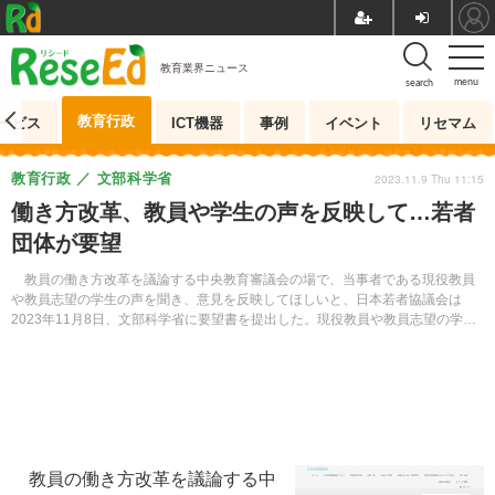
教育業界ニュース
menu
search
教育行政
ービス
ICT機器
事例
イベント
リセマム
教育行政
文部科学省
2023.11.9 Thu 11:15
働き方改革、教員や学生の声を反映して…若者
団体が要望
教員の働き方改革を議論する中央教育審議会の場で、当事者である現役教員
や教員志望の学生の声を聞き、意見を反映してほしいと、日本若者協議会は
2023年11月8日、文部科学省に要望書を提出した。現役教員や教員志望の学生
にヒアリングを実施するよう求めている。
教員の働き方改革を議論する中