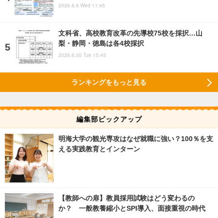
2026.8.5 Wed 11:45
文科省、高校教育改革の先導校75校を採択…山
梨・静岡・徳島は各4校採択
2026.6.30 Tue 15:45
ランキングをもっと見る
編集部ピックアップ
明海大学の観光専攻はなぜ就職に強い？100％を支
える実践教育とインターン
【教師への扉】教員採用試験はどう変わるの
か？ 一般教養縮小とSPI導入、面接重視の時代