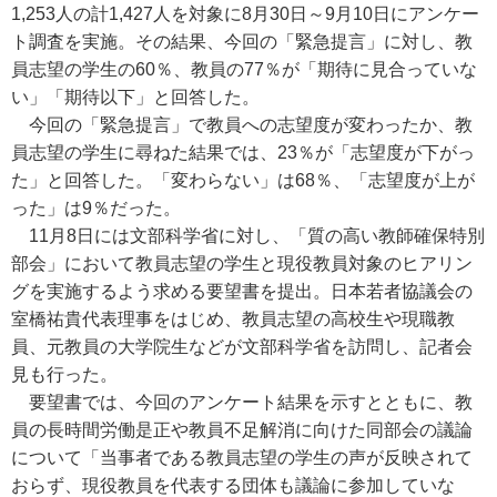
1,253人の計1,427人を対象に8月30日～9月10日にアンケー
ト調査を実施。その結果、今回の「緊急提言」に対し、教
員志望の学生の60％、教員の77％が「期待に見合っていな
い」「期待以下」と回答した。
今回の「緊急提言」で教員への志望度が変わったか、教
員志望の学生に尋ねた結果では、23％が「志望度が下がっ
た」と回答した。「変わらない」は68％、「志望度が上が
った」は9％だった。
11月8日には文部科学省に対し、「質の高い教師確保特別
部会」において教員志望の学生と現役教員対象のヒアリン
グを実施するよう求める要望書を提出。日本若者協議会の
室橋祐貴代表理事をはじめ、教員志望の高校生や現職教
員、元教員の大学院生などが文部科学省を訪問し、記者会
見も行った。
要望書では、今回のアンケート結果を示すとともに、教
員の長時間労働是正や教員不足解消に向けた同部会の議論
について「当事者である教員志望の学生の声が反映されて
おらず、現役教員を代表する団体も議論に参加していな