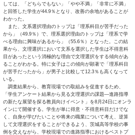
しては、「どちらでもない」「やや不満」「非常に不満」
と回答した学生が44.9％となり、改善の余地があることが
わかった。
また、文系選択理由のトップは「理系科目が苦手だった
から」（49.9％）で、理系選択理由のトップは「理系で学
べる理由に興味があるから」（55.6％）となった。この結
果から、文理選択において文系を選択した学生は不得意科
目があったという消極的な理由で文理選択をする傾向があ
ることがわかる。特に女子はこの傾向が顕著で「理系科目
が苦手だったから」が男子と比較して12.3％も高くなって
いる。
調査結果から、教育現場での取組みを促進するため、
「学生アンケート結果から見る文理選択の課題―進路指導
の新たな展望を探る教員向けイベント」を8月24日にオンラ
インにて開催する。学生が単に得意・不得意科目だけでな
く、自身が学びたいことや将来の職業について考え、逆算
して文理選択をすることができるよう、茨城高等学校の事
例を交えながら、学校現場での進路指導におけるベストプ