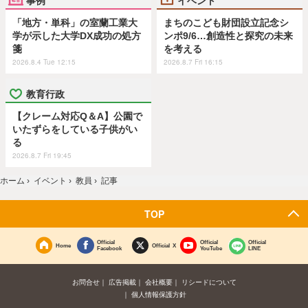
事例
イベント
「地方・単科」の室蘭工業大
まちのこども財団設立記念シ
学が示した大学DX成功の処方
ンポ9/6…創造性と探究の未来
箋
を考える
2026.8.4 Tue 12:15
2026.8.7 Fri 16:15
教育行政
【クレーム対応Q＆A】公園で
いたずらをしている子供がい
る
2026.8.7 Fri 19:45
ホーム
›
イベント
›
教員
›
記事
TOP
Official
Official
Official
Home
Official X
Facebook
YouTube
LINE
お問合せ
広告掲載
会社概要
リシードについて
個人情報保護方針