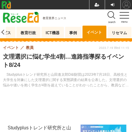
教育業界ニュース
menu
search
イベント
ービス
教育行政
ICT機器
事例
リセマム
イベント
教員
2023.7.19 Wed 11:15
文理選択に悩む学生4割…進路指導探るイベン
ト8/24
Studyplusトレンド研究所と山田進太郎D&I財団は2023年7月18日、高校生と
大学生を対象にした文理選択に関する実態調査の結果を公表した。文理選択の
悩みや迷いを抱く学生が4割を超えていることがわかったことから、教員などを
対象にしたイベントを8月24日に開催する。
Studyplusトレンド研究所と山