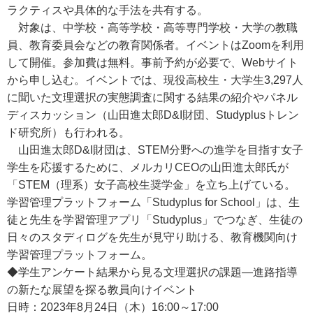
ラクティスや具体的な手法を共有する。
対象は、中学校・高等学校・高等専門学校・大学の教職
員、教育委員会などの教育関係者。イベントはZoomを利用
して開催。参加費は無料。事前予約が必要で、Webサイト
から申し込む。イベントでは、現役高校生・大学生3,297人
に聞いた文理選択の実態調査に関する結果の紹介やパネル
ディスカッション（山田進太郎D&I財団、Studyplusトレン
ド研究所）も行われる。
山田進太郎D&I財団は、STEM分野への進学を目指す女子
学生を応援するために、メルカリCEOの山田進太郎氏が
「STEM（理系）女子高校生奨学金」を立ち上げている。
学習管理プラットフォーム「Studyplus for School」は、生
徒と先生を学習管理アプリ「Studyplus」でつなぎ、生徒の
日々のスタディログを先生が見守り助ける、教育機関向け
学習管理プラットフォーム。
◆学生アンケート結果から見る文理選択の課題―進路指導
の新たな展望を探る教員向けイベント
日時：2023年8月24日（木）16:00～17:00