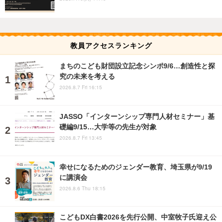
教員アクセスランキング
まちのこども財団設立記念シンポ9/6…創造性と探
究の未来を考える
2026.8.7 Fri 16:15
JASSO「インターンシップ専門人材セミナー」基
礎編9/15…大学等の先生が対象
2026.8.7 Fri 13:45
幸せになるためのジェンダー教育、埼玉県が9/19
に講演会
2026.8.6 Thu 18:15
こどもDX白書2026を先行公開、中室牧子氏迎え公