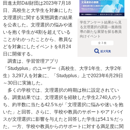
田進太郎D&I財団は2023年7月18
日、高校生と大学生を対象にした
文理選択に関する実態調査の結果
学生アンケート結果から見
を公表した。文理選択の悩みや迷
る文理選択の課題―進路指
導の新たな展望を探る教員
いを抱く学生が4割を超えている
向けイベント
ことがわかったことから、教員な
全 3 枚
どを対象にしたイベントを8月24
拡大写真
日に開催する。
調査は、学習管理アプリ
「Studyplus」のユーザー（高校生、大学1年生、大学2年
生）3,297人を対象に、「Studyplus」上で2023年6月29日
～30日に実施した。
多くの学校では、文理選択の時期は秋に設定されてい
る。調査結果では、文理選択を経験した学生2,740人のう
ち、約半数に当たる42.5％が「文理選択に悩みや迷いを抱
いた」と回答。さらに、学校や教員のサポートやアドバイ
スが文理選択に影響を与えたと回答した学生は54.1％だっ
た。一方、学校や教員からのサポートに対する満足度に関