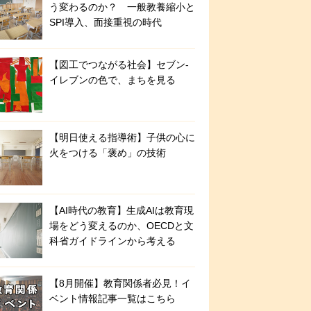
う変わるのか？ 一般教養縮小と
SPI導入、面接重視の時代
【図工でつながる社会】セブン‐
イレブンの色で、まちを見る
【明日使える指導術】子供の心に
火をつける「褒め」の技術
【AI時代の教育】生成AIは教育現
場をどう変えるのか、OECDと文
科省ガイドラインから考える
【8月開催】教育関係者必見！イ
ベント情報記事一覧はこちら