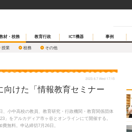
教材・校務
教育行政
ICT機器
事例
授業
校務
その他
2023.6.7 Wed 17:15
に向けた「情報教育セミナー
8日、小中高校の教員、教育研究・行政機関・教育関係団体
023」をアルカディア市ヶ谷とオンラインにて開催する。
加費無料。申込締切7月26日。