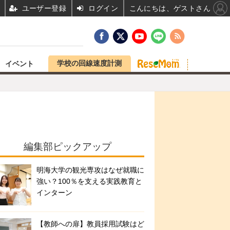
ユーザー登録
ログイン
こんにちは、ゲストさん
学校の回線速度計測
イベント
編集部ピックアップ
明海大学の観光専攻はなぜ就職に
強い？100％を支える実践教育と
インターン
【教師への扉】教員採用試験はど