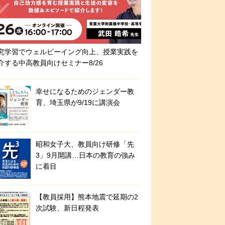
究学習でウェルビーイング向上、授業実践を
介する中高教員向けセミナー8/26
幸せになるためのジェンダー教
育、埼玉県が9/19に講演会
昭和女子大、教員向け研修「先
3」9月開講…日本の教育の強み
に着目
【教員採用】熊本地震で延期の2
次試験、新日程発表