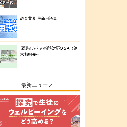
教育業界 最新用語集
保護者からの相談対応Q＆A（鈴
木邦明先生）
最新ニュース