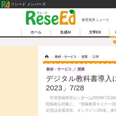
リシード メンバーズ
教育業界ニュース
ホーム
生成AI
大学DX
ホーム
›
教材・サービス
›
授業
›
記事
教材・サービス
授業
デジタル教科書導入
2023」7/28
学習情報研究センターは2023年7月2
関係者を対象に、「情報教育セミナー2
定員は会場30名、オンライン100名。参