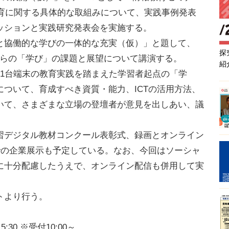
教育に関する具体的な取組みについて、実践事例発表
ッションと実践研究発表会を実施する。
協働的な学びの一体的な充実（仮）」と題して、
探
からの「学び」の課題と展望について講演する。
紹
1台端末の教育実践を踏まえた学習者起点の「学
ついて、育成すべき資質・能力、ICTの活用方法、
いて、さまざまな立場の登壇者が意見を出しあい、議
デジタル教材コンクール表彰式、録画とオンライン
での企業展示も予定している。なお、今回はソーシャ
に十分配慮したうえで、オンライン配信も併用して実
トより行う。
:30 ※受付10:00～