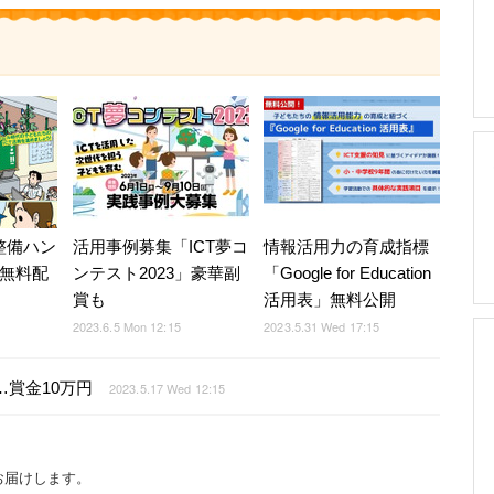
整備ハン
活用事例募集「ICT夢コ
情報活用力の育成指標
」無料配
ンテスト2023」豪華副
「Google for Education
賞も
活用表」無料公開
2023.6.5 Mon 12:15
2023.5.31 Wed 17:15
で…賞金10万円
2023.5.17 Wed 12:15
お届けします。