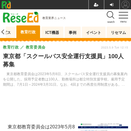
教育業界ニュース
menu
search
教育行政
ービス
ICT機器
事例
イベント
リセマム
教育行政
教育委員会
2023.5.9 Tue 12:15
東京都「スクールバス安全運行支援員」100人
募集
東京都教育委員会は2023年5月8日、スクールバス安全運行支援員の募集案内
を公開した。採用予定者数は100人、勤務場所は都立特別支援学校。雇用予定
期間は、7月1日～2024年3月31日。なお、4回までの再度任用制度がある。申
込締切は5月19日。
東京都教育委員会は2023年5月8