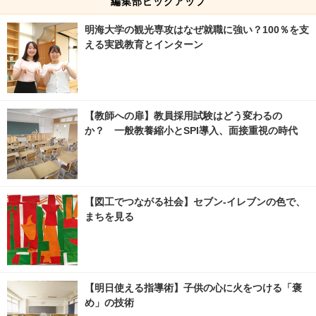
編集部ピックアップ
明海大学の観光専攻はなぜ就職に強い？100％を支
える実践教育とインターン
【教師への扉】教員採用試験はどう変わるの
か？ 一般教養縮小とSPI導入、面接重視の時代
【図工でつながる社会】セブン‐イレブンの色で、
まちを見る
【明日使える指導術】子供の心に火をつける「褒
め」の技術