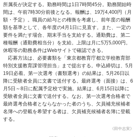
所属長が決定する。勤務時間は1日7時間45分。勤務開始時
間は、午前7時30分前後となる。報酬は、19万4,400円（月
額・予定）。職員の給与との権衡を考慮し、前年度の報酬
額を基準として、各年度の4月1日に見直す。また、一定の
要件を満たす場合、期末手当を支給する。通勤費は、第二
種報酬（通勤費相当分）を支給。上限は月に5万5,000円。
休暇等の勤務条件はWebサイトで確認できる。
応募方法は、必要書類を「東京都教育庁都立学校教育部
特別支援教育課管理担当」まで提出する。申込締切は、5月
19日必着。第一次選考（書類選考）の結果は、5月26日以
降に受験者全員に文書で送付する。最終選考（面接）は、6
月5日～8日に配属予定校で実施。結果は、6月15日以降に
受験者全員に文書で送付する。なお、第一次選考合格者で
最終選考合格者とならなかった者のうち、欠員補充候補者
名簿への登載を希望する者は、欠員補充候補者名簿に登載
する。
《田中志実》