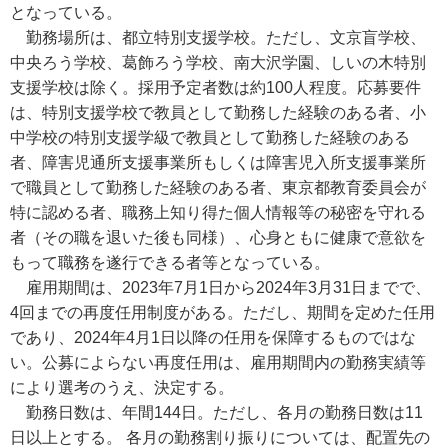
となっている。
勤務場所は、都立特別支援学校。ただし、文京盲学校、
中央ろう学校、葛飾ろう学校、南大沢学園、しいの木特別
支援学校は除く。採用予定者数は約100人程度。応募要件
は、特別支援学校で教員として勤務した経験のある者、小
中学校の特別支援学級で教員として勤務した経験のある
者、障害児通所支援事業所もしくは障害児入所支援事業所
で職員として勤務した経験のある者、東京都教育委員会が
特に認める者、職務上知り得た個人情報等の秘密を守れる
者（その職を退いた後も同様）、心身ともに健康で意欲を
もって職務を遂行できる者等となっている。
雇用期間は、2023年7月1日から2024年3月31日までで、
4回までの再度任用制度がある。ただし、期間を定めた任用
であり、2024年4月1日以降の任用を保障するものではな
い。公募によらない再度任用は、雇用期間内の勤務実績等
により選考のうえ、決定する。
勤務日数は、年間144日。ただし、各月の勤務日数は11
日以上とする。 各月の勤務割り振りについては、配置先の