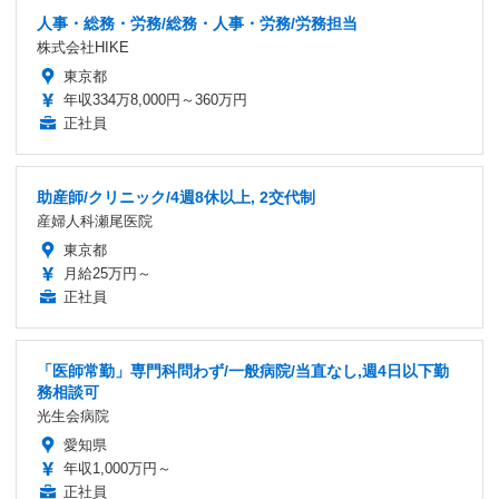
人事・総務・労務/総務・人事・労務/労務担当
株式会社HIKE
東京都
年収334万8,000円～360万円
正社員
助産師/クリニック/4週8休以上, 2交代制
産婦人科瀬尾医院
東京都
月給25万円～
正社員
「医師常勤」専門科問わず/一般病院/当直なし,週4日以下勤
務相談可
光生会病院
愛知県
年収1,000万円～
正社員