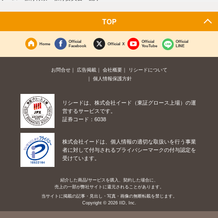
TOP
Official
Official
Official
Home
Official X
Facebook
YouTube
LINE
お問合せ
広告掲載
会社概要
リシードについて
個人情報保護方針
リシードは、株式会社イード（東証グロース上場）の運
営するサービスです。
証券コード：6038
株式会社イードは、個人情報の適切な取扱いを行う事業
者に対して付与されるプライバシーマークの付与認定を
受けています。
紹介した商品/サービスを購入、契約した場合に、
売上の一部が弊社サイトに還元されることがあります。
当サイトに掲載の記事・見出し・写真・画像の無断転載を禁じます。
Copyright © 2026 IID, Inc.