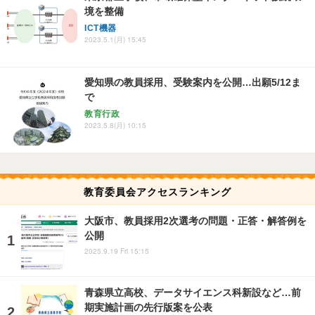
境を整備
ICT機器
2023.5.1(月) 15:45
愛知県の教員採用、受験案内を公開…出願5/12ま
で
教育行政
2023.5.8(月) 10:15
教育委員会アクセスランキング
大阪市、教員採用2次選考の問題・正答・解答例を
公開
2025.9.19 Fri 15:15
青森県立高校、データサイエンス科新設など…前
期実施計画の先行版案を公表