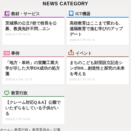
NEWS CATEGORY
教材・サービス
ICT機器
茨城県の公立7校で校長を公
高校教育はここまで変わる、
募、教員免許不問…エン
遠隔教育で進む学びのアップ
デート
2026.8.7 Fri 19:15
2026.8.7 Fri 15:15
事例
イベント
「地方・単科」の室蘭工業大
まちのこども財団設立記念シ
学が示した大学DX成功の処方
ンポ9/6…創造性と探究の未来
箋
を考える
2026.8.4 Tue 12:15
2026.8.7 Fri 16:15
教育行政
【クレーム対応Q＆A】公園で
いたずらをしている子供がい
る
2026.8.7 Fri 19:45
ホーム
›
教育行政
›
教育委員会
›
記事