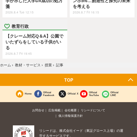
学が示した大学DX成功の処方
ンポ9/6…創造性と探究の未来
箋
を考える
2026.8.4 Tue 12:15
2026.8.7 Fri 16:15
教育行政
【クレーム対応Q＆A】公園で
いたずらをしている子供がい
る
2026.8.7 Fri 19:45
ホーム
›
教材・サービス
›
授業
›
記事
TOP
Official
Official
Official
Home
Official X
Facebook
YouTube
LINE
お問合せ
広告掲載
会社概要
リシードについて
個人情報保護方針
リシードは、株式会社イード（東証グロース上場）の運
営するサービスです。