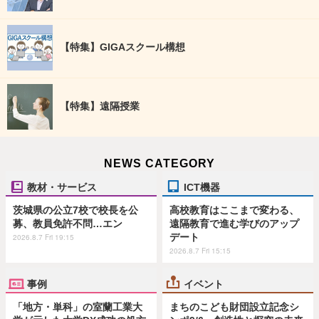
【特集】GIGAスクール構想
【特集】遠隔授業
NEWS CATEGORY
教材・サービス
ICT機器
茨城県の公立7校で校長を公
高校教育はここまで変わる、
募、教員免許不問…エン
遠隔教育で進む学びのアップ
デート
2026.8.7 Fri 19:15
2026.8.7 Fri 15:15
事例
イベント
「地方・単科」の室蘭工業大
まちのこども財団設立記念シ