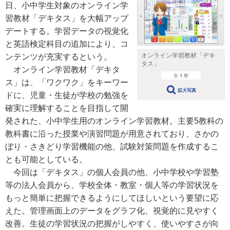
日、小中学生対象のオンライン学
習教材「デキタス」を大幅アップ
デートする。学習データの視覚化
と英語検定科目の追加により、コ
オンライン学習教材「デキ
ンテンツが充実するという。
タス」
オンライン学習教材「デキタ
全 4 枚
ス」は、「ワクワク」をキーワー
拡大写真
ドに、児童・生徒が学校の勉強を
確実に理解することを目指して開
発された、小中学生用のオンライン学習教材。主要5教科の
教科書に沿った授業や演習問題が用意されており、さかの
ぼり・さきどり学習機能の他、試験対策問題を作成するこ
とも可能としている。
今回は「デキタス」の個人会員の他、小中学校や学習塾
等の法人会員から、学校全体・教室・個人等の学習状況を
もっと簡単に把握できるようにしてほしいという要望に応
えた。管理画面上のデータをグラフ化、視覚的に見やすく
改善。生徒の学習状況の把握がしやすく、使いやすさが向