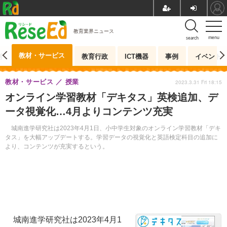
教育業界ニュース
menu
search
教材・サービス
測
教育行政
ICT機器
事例
イベント
教材・サービス
授業
2023.3.31 Fri 18:15
オンライン学習教材「デキタス」英検追加、デ
ータ視覚化…4月よりコンテンツ充実
城南進学研究社は2023年4月1日、小中学生対象のオンライン学習教材「デキ
タス」を大幅アップデートする。学習データの視覚化と英語検定科目の追加に
より、コンテンツが充実するという。
城南進学研究社は2023年4月1