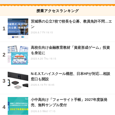
授業アクセスランキング
茨城県の公立7校で校長を公募、教員免許不問…エ
ン
2026.8.7 Fri 19:15
高校生向け金融教育教材「資産形成ゲーム」投資
を身近に
2023.4.20 Thu 19:15
N-E.X.T.ハイスクール構想、日本HPが対応…相談
窓口も開設
2026.6.19 Fri 18:45
小中高向け「フォーサイト手帳」2027年度版発
売、無料サンプル受付
2026.8.5 Wed 17:15