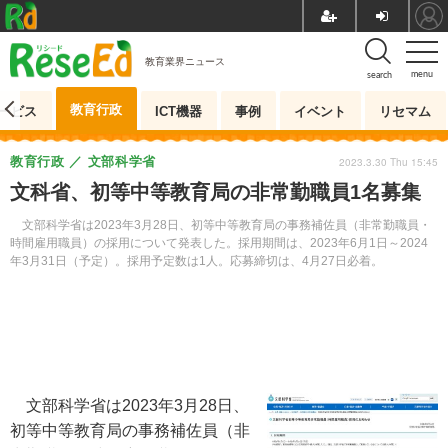
教育業界ニュース
menu
search
教育行政
ービス
ICT機器
事例
イベント
リセマム
教育行政
文部科学省
2023.3.30 Thu 15:45
文科省、初等中等教育局の非常勤職員1名募集
文部科学省は2023年3月28日、初等中等教育局の事務補佐員（非常勤職員・
時間雇用職員）の採用について発表した。採用期間は、2023年6月1日～2024
年3月31日（予定）。採用予定数は1人。応募締切は、4月27日必着。
文部科学省は2023年3月28日、
初等中等教育局の事務補佐員（非