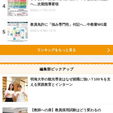
へ…次期指導要領
2026.6.11 Thu 15:15
教員免許に「強み専門性」付記へ…中教審WG案
2026.5.18 Mon 13:19
ランキングをもっと見る
編集部ピックアップ
明海大学の観光専攻はなぜ就職に強い？100％を支
える実践教育とインターン
【教師への扉】教員採用試験はどう変わるの