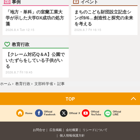
事例
イベント
「地方・単科」の室蘭工業大
まちのこども財団設立記念シ
学が示した大学DX成功の処方
ンポ9/6…創造性と探究の未来
箋
を考える
2026.8.4 Tue 12:15
2026.8.7 Fri 16:15
教育行政
【クレーム対応Q＆A】公園で
いたずらをしている子供がい
る
2026.8.7 Fri 19:45
ホーム
›
教育行政
›
文部科学省
›
記事
TOP
Official
Official
Official
Home
Official X
Facebook
YouTube
LINE
お問合せ
広告掲載
会社概要
リシードについて
個人情報保護方針