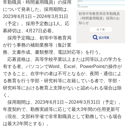
常勤職員・時間雇用職員）の採用
について発表した。採用期間は、
初等中等教育局非常勤職員
2023年6月1日～2024年3月31日
（時間雇用職員）採用のお
知らせ
（予定）。採用予定数は1人。応
全 2 枚
募締切は、4月27日必着。
採用予定職は、初等中等教育局
拡大写真
が行う事務の補助業務等（集計業
務、文書作成、書類整理、電話対応等）を行う。
応募資格は、高等学校卒業以上または同等以上の学力を
有する者。パソコンでWord、Excel、PowerPointの操作が
できること。在学中の者は不可となるが、夜間・通信によ
る教育を行う学部・研究科等に在籍している者で、学部・
研究科等における教育上支障がないと認められる場合は除
く。
採用期間は、2023年6月1日～2024年3月31日（予定）。
年度契約で、勤務実績等に応じて最大3年間の任用更新可
（現在、文部科学省で非常勤職員として勤務している場合
は最大2年間とする）。