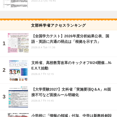
2023.3.27(月) 16:45
文部科学省アクセスランキング
【全国学力テスト】2026年度分析結果公表、国
語・英語に共通の弱点は「根拠を示す力」
2026.8.4 Tue 11:36
文科省、高校教育改革のキックオフ8/24開催…N-
E.X.T.始動
2026.8.7 Fri 12:15
【大学受験2027】文科省「実施要項Q＆A」AI面
接不可など面接ルール明確化
2026.8.7 Fri 14:45
小学校に「情報の領域」付加、中学は新教科創設