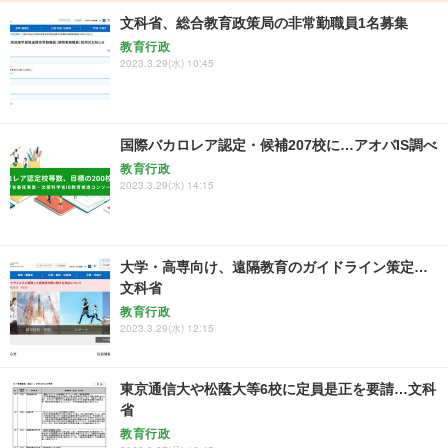
文科省、総合教育政策局の非常勤職員1名募集
教育行政
2023.3.29(水) 10:45
国際バカロレア認定・候補207校に…アオバIS調べ
教育行政
2023.3.29(水) 14:15
大学・高専向け、遠隔教育のガイドライン策定…
文科省
教育行政
2023.3.29(水) 12:15
東京通信大や松蔭大等6校に定員是正を要請…文科
省
教育行政