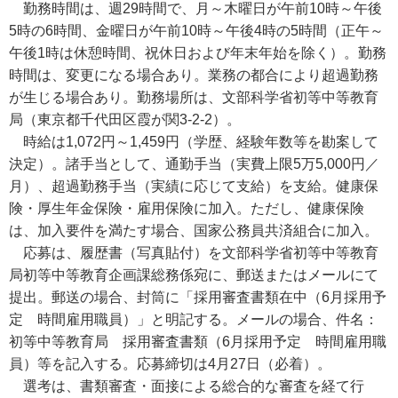
勤務時間は、週29時間で、月～木曜日が午前10時～午後
5時の6時間、金曜日が午前10時～午後4時の5時間（正午～
午後1時は休憩時間、祝休日および年末年始を除く）。勤務
時間は、変更になる場合あり。業務の都合により超過勤務
が生じる場合あり。勤務場所は、文部科学省初等中等教育
局（東京都千代田区霞が関3-2-2）。
時給は1,072円～1,459円（学歴、経験年数等を勘案して
決定）。諸手当として、通勤手当（実費上限5万5,000円／
月）、超過勤務手当（実績に応じて支給）を支給。健康保
険・厚生年金保険・雇用保険に加入。ただし、健康保険
は、加入要件を満たす場合、国家公務員共済組合に加入。
応募は、履歴書（写真貼付）を文部科学省初等中等教育
局初等中等教育企画課総務係宛に、郵送またはメールにて
提出。郵送の場合、封筒に「採用審査書類在中（6月採用予
定 時間雇用職員）」と明記する。メールの場合、件名：
初等中等教育局 採用審査書類（6月採用予定 時間雇用職
員）等を記入する。応募締切は4月27日（必着）。
選考は、書類審査・面接による総合的な審査を経て行