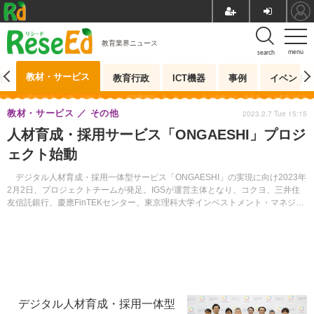
教育業界ニュース
menu
search
教材・サービス
測
教育行政
ICT機器
事例
イベント
教材・サービス
その他
2023.2.7 Tue 15:15
人材育成・採用サービス「ONGAESHI」プロジ
ェクト始動
デジタル人材育成・採用一体型サービス「ONGAESHI」の実現に向け2023年
2月2日、プロジェクトチームが発足。IGSが運営主体となり、コクヨ、三井住
友信託銀行、慶應FinTEKセンター、東京理科大学インベストメント・マネジメ
ントが参画する。
デジタル人材育成・採用一体型