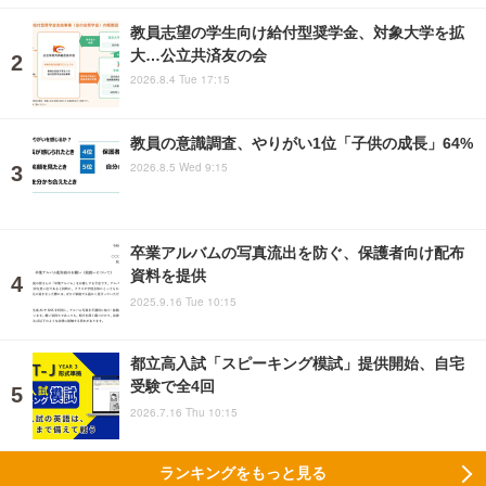
教員志望の学生向け給付型奨学金、対象大学を拡
大…公立共済友の会
2026.8.4 Tue 17:15
教員の意識調査、やりがい1位「子供の成長」64%
2026.8.5 Wed 9:15
卒業アルバムの写真流出を防ぐ、保護者向け配布
資料を提供
2025.9.16 Tue 10:15
都立高入試「スピーキング模試」提供開始、自宅
受験で全4回
2026.7.16 Thu 10:15
ランキングをもっと見る