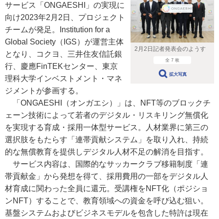
サービス「ONGAESHI」の実現に
向け2023年2月2日、プロジェクト
チームが発足。Institution for a
Global Society（IGS）が運営主体
2月2日記者発表会のようす
となり、コクヨ、三井住友信託銀
全 7 枚
行、慶應FinTEKセンター、東京
拡大写真
理科大学インベストメント・マネ
ジメントが参画する。
「ONGAESHI（オンガエシ）」は、NFT等のブロックチ
ェーン技術によって若者のデジタル・リスキリング無償化
を実現する育成・採用一体型サービス。人材業界に第三の
選択肢をもたらす「連帯貢献システム」を取り入れ、持続
的な無償教育を提供しデジタル人材不足の解消を目指す。
サービス内容は、国際的なサッカークラブ移籍制度「連
帯貢献金」から発想を得て、採用費用の一部をデジタル人
材育成に関わった全員に還元。受講権をNFT化（ポジショ
ンNFT）することで、教育領域への資金を呼び込む狙い。
基盤システムおよびビジネスモデルを包含した特許は現在