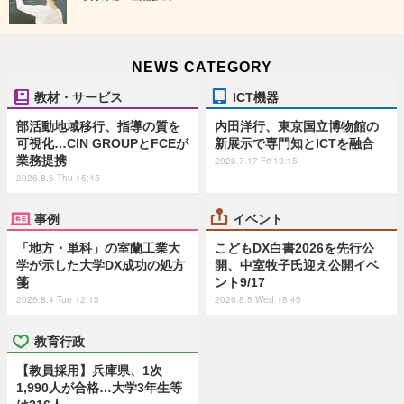
NEWS CATEGORY
教材・サービス
ICT機器
部活動地域移行、指導の質を
内田洋行、東京国立博物館の
可視化…CIN GROUPとFCEが
新展示で専門知とICTを融合
業務提携
2026.7.17 Fri 13:15
2026.8.6 Thu 15:45
事例
イベント
「地方・単科」の室蘭工業大
こどもDX白書2026を先行公
学が示した大学DX成功の処方
開、中室牧子氏迎え公開イベ
箋
ント9/17
2026.8.4 Tue 12:15
2026.8.5 Wed 18:45
教育行政
【教員採用】兵庫県、1次
1,990人が合格…大学3年生等