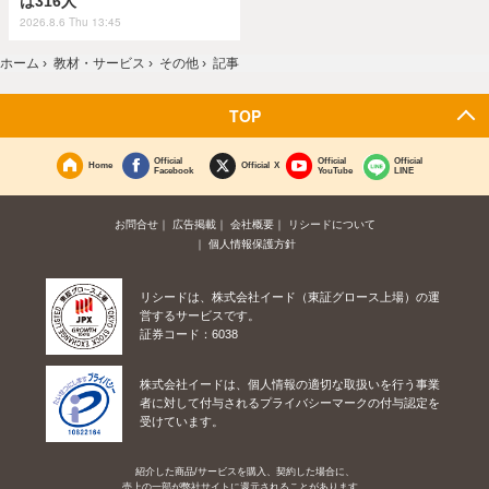
は316人
2026.8.6 Thu 13:45
ホーム
›
教材・サービス
›
その他
›
記事
TOP
Official
Official
Official
Home
Official X
Facebook
YouTube
LINE
お問合せ
広告掲載
会社概要
リシードについて
個人情報保護方針
リシードは、株式会社イード（東証グロース上場）の運
営するサービスです。
証券コード：6038
株式会社イードは、個人情報の適切な取扱いを行う事業
者に対して付与されるプライバシーマークの付与認定を
受けています。
紹介した商品/サービスを購入、契約した場合に、
売上の一部が弊社サイトに還元されることがあります。