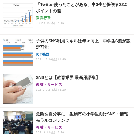
「Twitter使ったことがある」中3生と保護者22.5
ポイントの差
教育行政
2022.5.19(木) 15:45
子供のSNS利用スキルは年々向上…中学生6割が設
定可能
ICT機器
2021.12.10(金) 11:50
SNSとは【教育業界 最新用語集】
教材・サービス
2021.10.27(水) 12:20
危険を自分事に…生駒市の小学生向けSNS・情報
モラルコンテンツ
教材・サービス
2021.6.11(金) 12:20