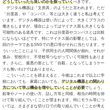
どうしていったら良いのかを探っていく
べきです。
デジタル機器は「文房具」のようだと言われます。ただ
「分度器」や「コンパス」等とは大きく違うと私は考えて
います。デジタル機器は使い方によって、大きくプラスの
働きもしますが、場合によってはマイナス面も大きくなる
可能性のある道具です。これは分度器やコンパスとは比較
にならないほどです。特にマイナス面の影響としては、今
回のテーマであるSNSでの悪口等がそれに当たります。そ
ういったことにより、子供同士の人間関係が崩れ、それが
進み、登校渋り、不登校等つながっていく可能性もありま
す。さらに、最悪の形として「自殺」となってしまうケー
スも無いわけではありません。
こういったことを踏まえると、今後はこれまで以上に学
校においても、家庭においても、
デジタル機器との関わり
方について学ぶ機会を増やしていくことが必要
でしょう。
鉛筆やノートの使い方、話し方等と同様、相当の時間を掛
けて取り組んでいくことが望まれます。特にモラル等につ
いては、さまざまな切り口での取り組んでいくことが考え