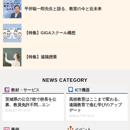
平井聡一郎先生と語る、教室の今と近未来
【特集】GIGAスクール構想
【特集】遠隔授業
NEWS CATEGORY
教材・サービス
ICT機器
茨城県の公立7校で校長を公
高校教育はここまで変わる、
募、教員免許不問…エン
遠隔教育で進む学びのアップ
デート
2026.8.7 Fri 19:15
2026.8.7 Fri 15:15
事例
イベント