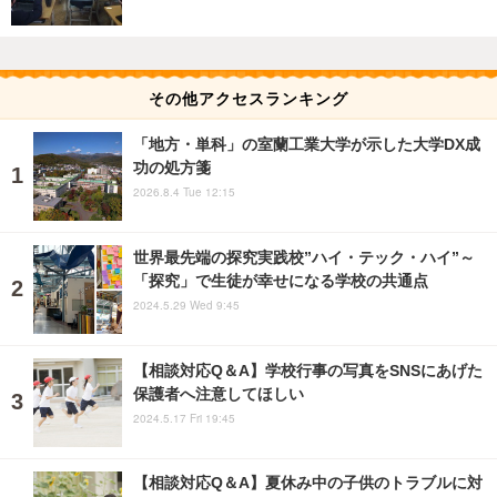
その他アクセスランキング
「地方・単科」の室蘭工業大学が示した大学DX成
功の処方箋
2026.8.4 Tue 12:15
世界最先端の探究実践校”ハイ・テック・ハイ”～
「探究」で生徒が幸せになる学校の共通点
2024.5.29 Wed 9:45
【相談対応Q＆A】学校行事の写真をSNSにあげた
保護者へ注意してほしい
2024.5.17 Fri 19:45
【相談対応Q＆A】夏休み中の子供のトラブルに対