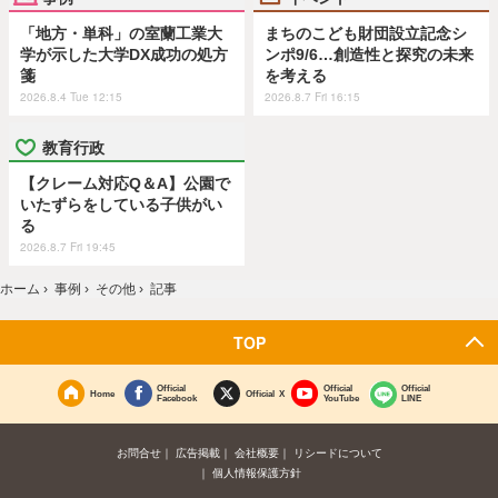
「地方・単科」の室蘭工業大
まちのこども財団設立記念シ
学が示した大学DX成功の処方
ンポ9/6…創造性と探究の未来
箋
を考える
2026.8.4 Tue 12:15
2026.8.7 Fri 16:15
教育行政
【クレーム対応Q＆A】公園で
いたずらをしている子供がい
る
2026.8.7 Fri 19:45
ホーム
›
事例
›
その他
›
記事
TOP
Official
Official
Official
Home
Official X
Facebook
YouTube
LINE
お問合せ
広告掲載
会社概要
リシードについて
個人情報保護方針