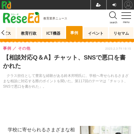
教育業界ニュース
menu
search
事例
ービス
教育行政
ICT機器
イベント
リセマム
事例
その他
2023.2.3 Fri 19:15
【相談対応Q＆A】チャット、SNSで悪口を書
かれた
クラス担任として豊富な経験がある鈴木邦明氏に、学校へ寄せられるさまざ
まな相談に対応する際のポイントを聞いた。第117回のテーマは「チャット、
SNSで悪口を書かれた」。
学校に寄せられるさまざまな相