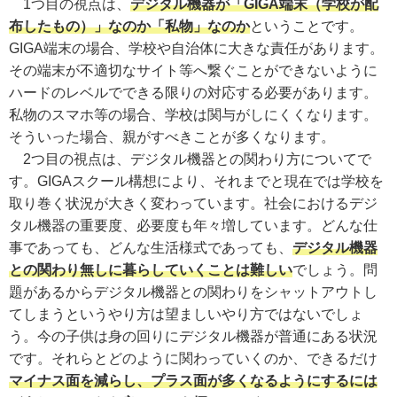
1つ目の視点は、
デジタル機器が「GIGA端末（学校が配
布したもの）」なのか「私物」なのか
ということです。
GIGA端末の場合、学校や自治体に大きな責任があります。
その端末が不適切なサイト等へ繋ぐことができないように
ハードのレベルでできる限りの対応する必要があります。
私物のスマホ等の場合、学校は関与がしにくくなります。
そういった場合、親がすべきことが多くなります。
2つ目の視点は、デジタル機器との関わり方についてで
す。GIGAスクール構想により、それまでと現在では学校を
取り巻く状況が大きく変わっています。社会におけるデジ
タル機器の重要度、必要度も年々増しています。どんな仕
事であっても、どんな生活様式であっても、
デジタル機器
との関わり無しに暮らしていくことは難しい
でしょう。問
題があるからデジタル機器との関わりをシャットアウトし
てしまうというやり方は望ましいやり方ではないでしょ
う。今の子供は身の回りにデジタル機器が普通にある状況
です。それらとどのように関わっていくのか、できるだけ
マイナス面を減らし、プラス面が多くなるようにするには