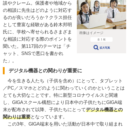
談やクレーム。保護者や地域から
の相談に先生はどのように対応す
るのが良いだろうか？クラス担任
として豊富な経験がある鈴木邦明
氏に、学校へ寄せられるさまざま
画像はイメージ
な相談に対応する際のポイントを
全 1 枚
聞いた。第117回のテーマは「チ
拡大写真
ャット、SNSで悪口を書かれ
た」。
デジタル機器との関わりが重要に
今を生きる人たち（子供を含め）にとって、タブレット
／PC／スマホとどのように関わっていくのかということは
とても大切なことです。特に新型コロナウイルスと関連
し、GIGAスクール構想により日本中の子供たちにGIGA端
末が配布されて以降、子供たちにとって
デジタル機器との
関わりは重要
となっています。
この3年、GIGA端末を用いた活動が日本中で取り組まれ