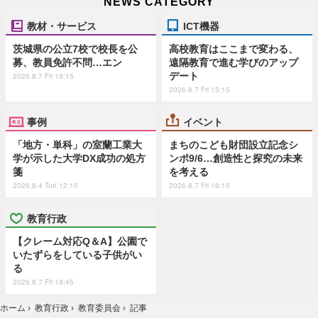
NEWS CATEGORY
教材・サービス
ICT機器
茨城県の公立7校で校長を公
高校教育はここまで変わる、
募、教員免許不問…エン
遠隔教育で進む学びのアップ
デート
2026.8.7 Fri 19:15
2026.8.7 Fri 15:15
事例
イベント
「地方・単科」の室蘭工業大
まちのこども財団設立記念シ
学が示した大学DX成功の処方
ンポ9/6…創造性と探究の未来
箋
を考える
2026.8.4 Tue 12:15
2026.8.7 Fri 16:15
教育行政
【クレーム対応Q＆A】公園で
いたずらをしている子供がい
る
2026.8.7 Fri 19:45
ホーム
›
教育行政
›
教育委員会
›
記事