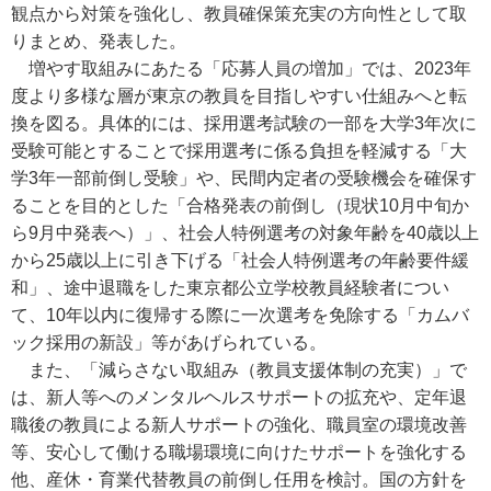
観点から対策を強化し、教員確保策充実の方向性として取
りまとめ、発表した。
増やす取組みにあたる「応募人員の増加」では、2023年
度より多様な層が東京の教員を目指しやすい仕組みへと転
換を図る。具体的には、採用選考試験の一部を大学3年次に
受験可能とすることで採用選考に係る負担を軽減する「大
学3年一部前倒し受験」や、民間内定者の受験機会を確保す
ることを目的とした「合格発表の前倒し（現状10月中旬か
ら9月中発表へ）」、社会人特例選考の対象年齢を40歳以上
から25歳以上に引き下げる「社会人特例選考の年齢要件緩
和」、途中退職をした東京都公立学校教員経験者につい
て、10年以内に復帰する際に一次選考を免除する「カムバ
ック採用の新設」等があげられている。
また、「減らさない取組み（教員支援体制の充実）」で
は、新人等へのメンタルヘルスサポートの拡充や、定年退
職後の教員による新人サポートの強化、職員室の環境改善
等、安心して働ける職場環境に向けたサポートを強化する
他、産休・育業代替教員の前倒し任用を検討。国の方針を