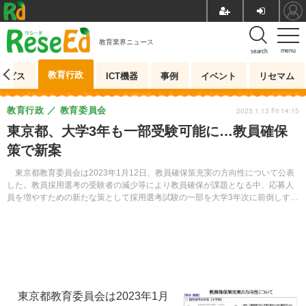
教育業界ニュース
menu
search
教育行政
ービス
ICT機器
事例
イベント
リセマム
教育行政
教育委員会
2023.1.13 Fri 14:15
東京都、大学3年も一部受験可能に…教員確保
策で新案
東京都教育委員会は2023年1月12日、教員確保策充実の方向性について公表
した。教員採用選考の受験者の減少等により教員確保が課題となる中、応募人
員を増やすための新たな策として採用選考試験の一部を大学3年次に前倒しする
案等が示されている。
東京都教育委員会は2023年1月