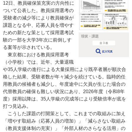
12日、教員確保策充実の方向性に
ついて公表した。教員採用選考の
受験者の減少等により教員確保が
課題となる中、応募人員を増やす
ための新たな策として採用選考試
現状・課題
験の一部を大学3年次に前倒しす
全 3 枚
る案等が示されている。
拡大写真
東京都における教員採用選考
（小学校）では、近年、大量退職
や35人学級の進行による大量採用により既卒者層が順次合
格した結果、受験者数が年々減少を続けている。臨時的任
用教員の候補者も減少し、年度途中に欠員が生じた場合の
代替教員の確保も難しい状況にあり、2026年度（令和8年
度）採用以降は、35人学級の完成等により受験倍率が底を
打つ見込み。
こうした課題の打開策として、これまでの取組みに加え
「増やす取組み（応募人員の増加）」「減らさない取組み
（教員支援体制の充実）」「外部人材のさらなる活用」の