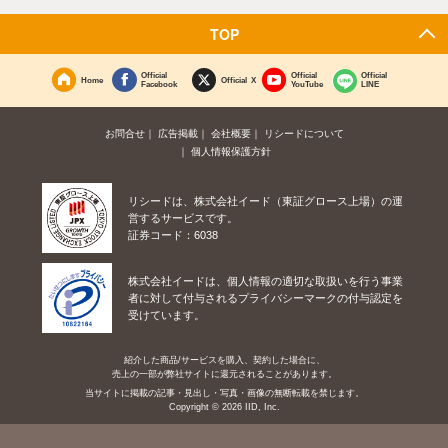
TOP
Official
Official
Official
Home
Official X
Facebook
YouTube
LINE
お問合せ
広告掲載
会社概要
リシードについて
個人情報保護方針
リシードは、株式会社イード（東証グロース上場）の運
営するサービスです。
証券コード：6038
株式会社イードは、個人情報の適切な取扱いを行う事業
者に対して付与されるプライバシーマークの付与認定を
受けています。
紹介した商品/サービスを購入、契約した場合に、
売上の一部が弊社サイトに還元されることがあります。
当サイトに掲載の記事・見出し・写真・画像の無断転載を禁じます。
Copyright © 2026 IID, Inc.