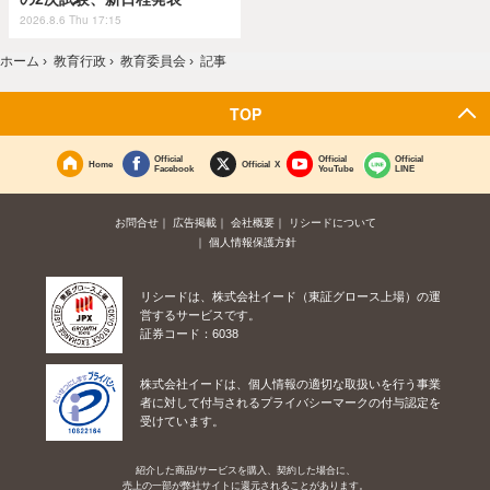
2026.8.6 Thu 17:15
ホーム
›
教育行政
›
教育委員会
›
記事
TOP
Official
Official
Official
Home
Official X
Facebook
YouTube
LINE
お問合せ
広告掲載
会社概要
リシードについて
個人情報保護方針
リシードは、株式会社イード（東証グロース上場）の運
営するサービスです。
証券コード：6038
株式会社イードは、個人情報の適切な取扱いを行う事業
者に対して付与されるプライバシーマークの付与認定を
受けています。
紹介した商品/サービスを購入、契約した場合に、
売上の一部が弊社サイトに還元されることがあります。