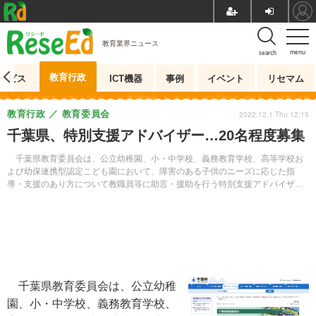
教育業界ニュース
menu
search
教育行政
ービス
ICT機器
事例
イベント
リセマム
教育行政
教育委員会
2022.12.1 Thu 12:15
千葉県、特別支援アドバイザー…20名程度募集
千葉県教育委員会は、公立幼稚園、小・中学校、義務教育学校、高等学校お
よび幼保連携型認定こども園において、障害のある子供のニーズに応じた指
導・支援のあり方について教職員等に助言・援助を行う特別支援アドバイザー
を募集する。受付期間は2023年1月6日～25日。
千葉県教育委員会は、公立幼稚
園、小・中学校、義務教育学校、