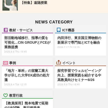
【特集】遠隔授業
NEWS CATEGORY
教材・サービス
ICT機器
部活動地域移行、指導の質を
内田洋行、東京国立博物館の
可視化…CIN GROUPとFCEが
新展示で専門知とICTを融合
業務提携
2026.7.17 Fri 13:15
2026.8.6 Thu 15:45
事例
イベント
「地方・単科」の室蘭工業大
探究学習でウェルビーイング
学が示した大学DX成功の処方
向上、授業実践を紹介する中
箋
高教員向けセミナー8/26
2026.8.4 Tue 12:15
2026.8.6 Thu 18:45
教育行政
【教員採用】熊本地震で延期
の2次試験、新日程発表