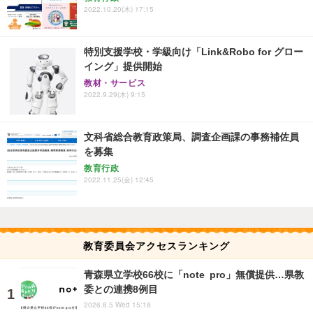
2022.10.20(木) 17:15
特別支援学校・学級向け「Link&Robo for グロー
イング」提供開始
教材・サービス
2022.9.29(木) 9:15
文科省総合教育政策局、調査企画課の事務補佐員
を募集
教育行政
2022.11.25(金) 12:45
教育委員会アクセスランキング
青森県立学校66校に「note pro」無償提供…県教
委との連携8例目
2026.8.5 Wed 15:18