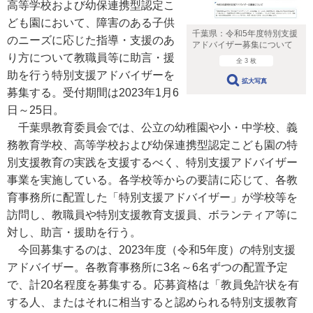
高等学校および幼保連携型認定こ
ども園において、障害のある子供
千葉県：令和5年度特別支援
のニーズに応じた指導・支援のあ
アドバイザー募集について
り方について教職員等に助言・援
全 3 枚
助を行う特別支援アドバイザーを
拡大写真
募集する。受付期間は2023年1月6
日～25日。
千葉県教育委員会では、公立の幼稚園や小・中学校、義
務教育学校、高等学校および幼保連携型認定こども園の特
別支援教育の実践を支援するべく、特別支援アドバイザー
事業を実施している。各学校等からの要請に応じて、各教
育事務所に配置した「特別支援アドバイザー」が学校等を
訪問し、教職員や特別支援教育支援員、ボランティア等に
対し、助言・援助を行う。
今回募集するのは、2023年度（令和5年度）の特別支援
アドバイザー。各教育事務所に3名～6名ずつの配置予定
で、計20名程度を募集する。応募資格は「教員免許状を有
する人、またはそれに相当すると認められる特別支援教育