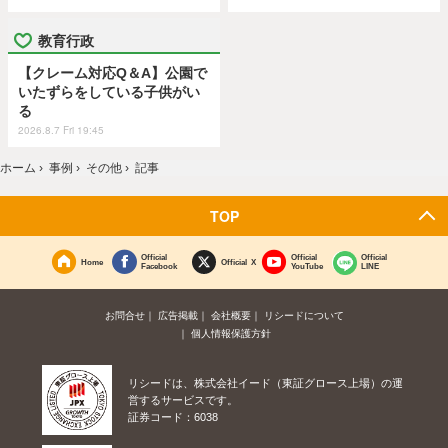
教育行政
【クレーム対応Q＆A】公園で
いたずらをしている子供がい
る
2026.8.7 Fri 19:45
ホーム
›
事例
›
その他
›
記事
TOP
Official
Official
Official
Home
Official X
Facebook
YouTube
LINE
お問合せ
広告掲載
会社概要
リシードについて
個人情報保護方針
リシードは、株式会社イード（東証グロース上場）の運
営するサービスです。
証券コード：6038