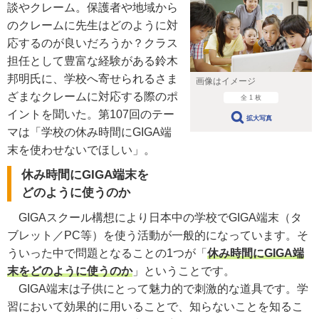
談やクレーム。保護者や地域から
のクレームに先生はどのように対
応するのが良いだろうか？クラス
担任として豊富な経験がある鈴木
邦明氏に、学校へ寄せられるさま
画像はイメージ
ざまなクレームに対応する際のポ
全 1 枚
イントを聞いた。第107回のテー
拡大写真
マは「学校の休み時間にGIGA端
末を使わせないでほしい」。
休み時間にGIGA端末を
どのように使うのか
GIGAスクール構想により日本中の学校でGIGA端末（タ
ブレット／PC等）を使う活動が一般的になっています。そ
ういった中で問題となることの1つが「
休み時間にGIGA端
末をどのように使うのか
」ということです。
GIGA端末は子供にとって魅力的で刺激的な道具です。学
習において効果的に用いることで、知らないことを知るこ