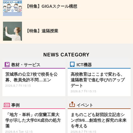
【特集】GIGAスクール構想
【特集】遠隔授業
NEWS CATEGORY
教材・サービス
ICT機器
茨城県の公立7校で校長を公
高校教育はここまで変わる、
募、教員免許不問…エン
遠隔教育で進む学びのアップ
デート
2026.8.7 Fri 19:15
2026.8.7 Fri 15:15
事例
イベント
「地方・単科」の室蘭工業大
まちのこども財団設立記念シ
学が示した大学DX成功の処方
ンポ9/6…創造性と探究の未来
箋
を考える
2026.8.4 Tue 12:15
2026.8.7 Fri 16:15