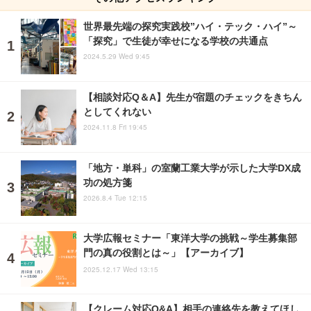
世界最先端の探究実践校”ハイ・テック・ハイ”～
「探究」で生徒が幸せになる学校の共通点
2024.5.29 Wed 9:45
【相談対応Q＆A】先生が宿題のチェックをきちん
としてくれない
2024.11.8 Fri 19:45
「地方・単科」の室蘭工業大学が示した大学DX成
功の処方箋
2026.8.4 Tue 12:15
大学広報セミナー「東洋大学の挑戦～学生募集部
門の真の役割とは～」【アーカイブ】
2025.12.17 Wed 13:15
【クレーム対応Q&A】相手の連絡先を教えてほし