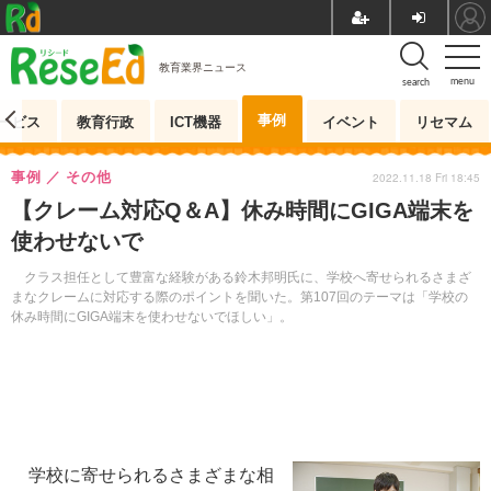
教育業界ニュース
menu
search
事例
ービス
教育行政
ICT機器
イベント
リセマム
事例
その他
2022.11.18 Fri 18:45
【クレーム対応Q＆A】休み時間にGIGA端末を
使わせないで
クラス担任として豊富な経験がある鈴木邦明氏に、学校へ寄せられるさまざ
まなクレームに対応する際のポイントを聞いた。第107回のテーマは「学校の
休み時間にGIGA端末を使わせないでほしい」。
学校に寄せられるさまざまな相