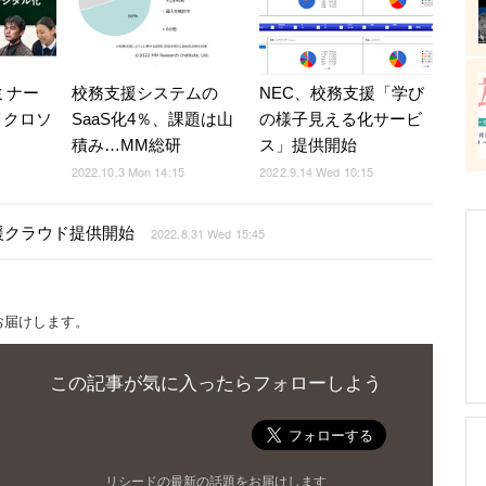
ミナー
校務支援システムの
NEC、校務支援「学び
マイクロソ
SaaS化4％、課題は山
の様子見える化サービ
積み…MM総研
ス」提供開始
2022.10.3 Mon 14:15
2022.9.14 Wed 10:15
援クラウド提供開始
2022.8.31 Wed 15:45
お届けします。
この記事が気に入ったらフォローしよう
リシードの最新の話題をお届けします