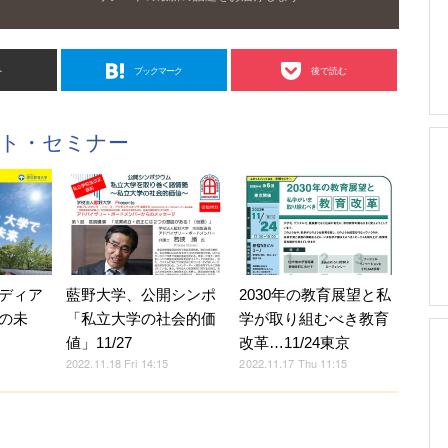
ト
ブックマーク
後で読む
ント・セミナー
ディア
藍野大学、公開シンポ
2030年の教育展望と私
の未
「私立大学の社会的価
学が取り組むべき教育
値」11/27
改革…11/24東京
2022.11.18 Fri 14:15
2022.11.17 Thu 11:15