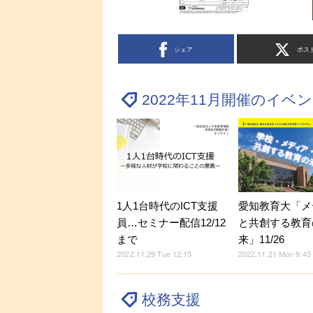
シェア
ポス
2022年11月開催のイベ
1人1台時代のICT支援
愛知教育大「メ
員…セミナー配信12/12
と共創する教育
まで
来」11/26
2022.11.29 Tue 12:15
2022.11.21 Mon 9:45
校務支援