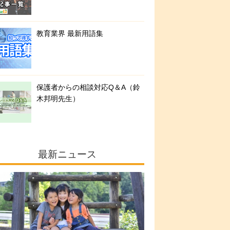
教育業界 最新用語集
保護者からの相談対応Q＆A（鈴
木邦明先生）
最新ニュース