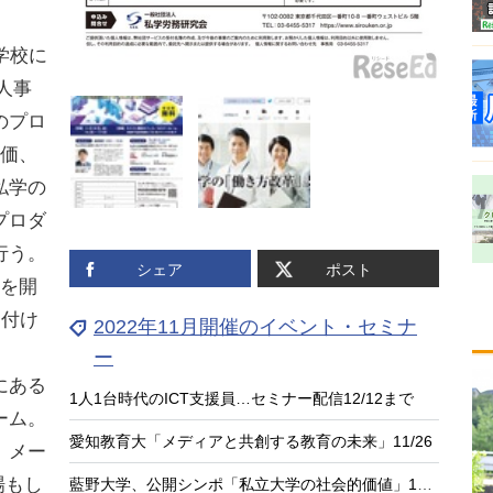
学校に
：人事
のプロ
評価、
私学の
プロダ
行う。
シェア
ポスト
会を開
け付け
2022年11月開催のイベント・セミナ
ー
にある
1人1台時代のICT支援員…セミナー配信12/12まで
ーム。
愛知教育大「メディアと共創する教育の未来」11/26
、メー
場もし
藍野大学、公開シンポ「私立大学の社会的価値」11/27