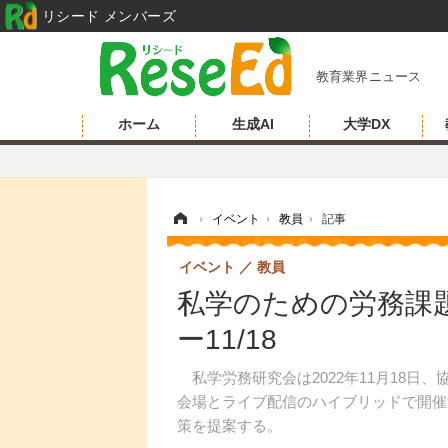
リシード メンバーズ
教育業界ニュース
ホーム
生成AI
大学DX
ホーム
›
イベント
›
教員
›
記事
イベント
教員
私学のための労務課題解決
ー11/18
私学労務研究会は2022年11月18日、協賛
会場とライブ配信のハイブリッドで開催
策を提案する。