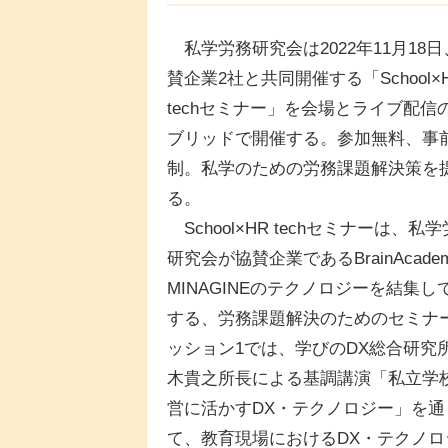
私学労務研究会は2022年11月18日
賛企業2社と共同開催する「School×
techセミナー」を会場とライブ配信
ブリッドで開催する。参加無料、事
制。私学のための労務課題解決策を
る。
School×HR techセミナーは、私
研究会が協賛企業であるBrainAcade
MINAGINEのテクノロジーを結集し
する、労務課題解決のためのセミナ
ッション1では、学びのDX総合研究
木貴之所長による基調講演「私立学
営に活かすDX・テクノロジー」を通
て、教育現場におけるDX・テクノロ