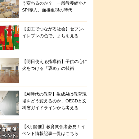
う変わるのか？ 一般教養縮小と
SPI導入、面接重視の時代
【図工でつながる社会】セブン‐
イレブンの色で、まちを見る
【明日使える指導術】子供の心に
火をつける「褒め」の技術
【AI時代の教育】生成AIは教育現
場をどう変えるのか、OECDと文
科省ガイドラインから考える
【8月開催】教育関係者必見！イ
ベント情報記事一覧はこちら