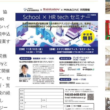
、協
HR
のハイ
前申込
提案す
学労務
myと
て開催
ー。セ
所・荒
校の経
し
ジー