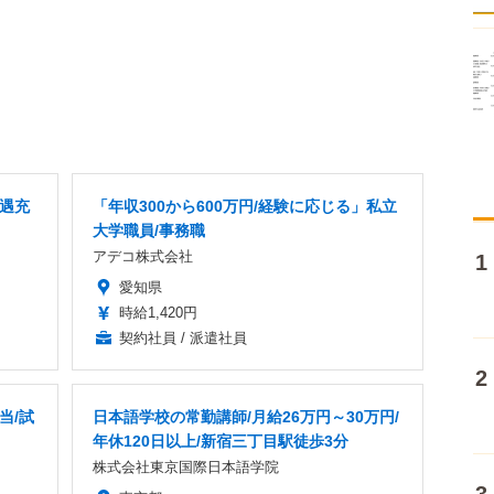
待遇充
「年収300から600万円/経験に応じる」私立
大学職員/事務職
アデコ株式会社
愛知県
時給1,420円
契約社員 / 派遣社員
当/試
日本語学校の常勤講師/月給26万円～30万円/
年休120日以上/新宿三丁目駅徒歩3分
株式会社東京国際日本語学院