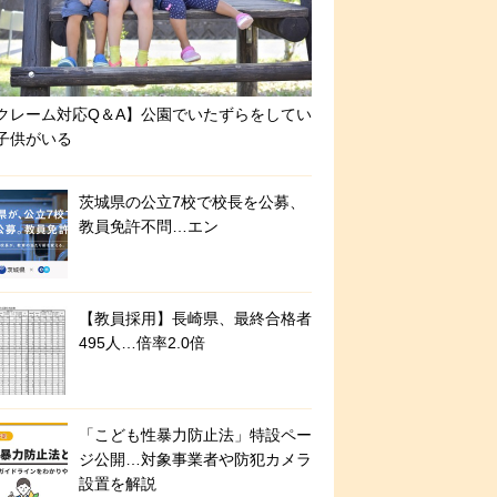
クレーム対応Q＆A】公園でいたずらをしてい
子供がいる
茨城県の公立7校で校長を公募、
教員免許不問…エン
【教員採用】長崎県、最終合格者
495人…倍率2.0倍
「こども性暴力防止法」特設ペー
ジ公開…対象事業者や防犯カメラ
設置を解説