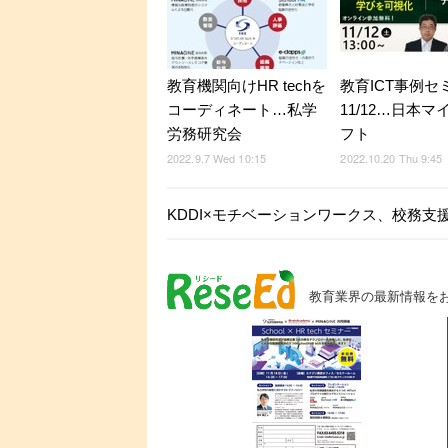
教育機関向けHR techを
教育ICT事例セ
コーディネート…私学
11/12…日本
労務研究会
フト
2022.9.7 Wed 10:15
2022.10.20 Thu 9:45
KDDI×モチベーションワークス、校務支
教育業界の最新情報を