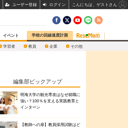
ユーザー登録
ログイン
こんにちは、ゲストさん
学校の回線速度計測
イベント
学習者
教員
企業
その他
編集部ピックアップ
明海大学の観光専攻はなぜ就職に
強い？100％を支える実践教育と
インターン
【教師への扉】教員採用試験はど