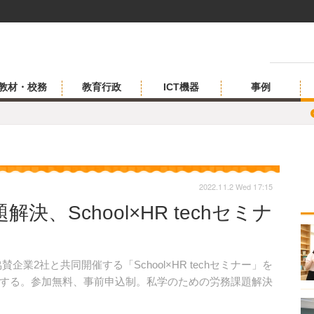
教材・校務
教育行政
ICT機器
事例
2022.11.2 Wed 17:15
、School×HR techセミナ
企業2社と共同開催する「School×HR techセミナー」を
する。参加無料、事前申込制。私学のための労務課題解決