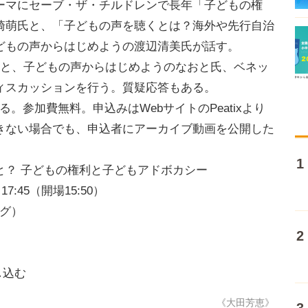
ーマにセーブ・ザ・チルドレンで長年「子どもの権
崎萌氏と、「子どもの声を聴くとは？海外や先行自治
どもの声からはじめようの渡辺清美氏が話す。
と、子どもの声からはじめようのなおと氏、ベネッ
ィスカッションを行う。質疑応答もある。
。参加費無料。申込みはWebサイトのPeatixより
きない場合でも、申込者にアーカイブ動画を公開した
と？ 子どもの権利と子どもアドボカシー
7:45（開場15:50）
ング）
し込む
《大田芳恵》