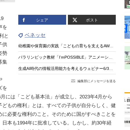
9
シェア
ポスト
声を
ベネッセ
利と
子供
幼稚園や保育園の実践「こどもの育ちを支えるAWARD」募集
姿勢
パラリンピック教材「I’mPOSSIBLE」アニメーション第3弾
募集
生成AI時代の情報活用能力を考えるウェビナー6/3…ミライシード
や
編集部にメッセージを送る
ズを
6月には「こども基本法」が成立し、2023年4月から
子どもの権利」とは、すべての子供が自分らしく、健
めに必要な権利のこと。そのために国がすべきことを
日本も1994年に批准している。しかし、約30年経