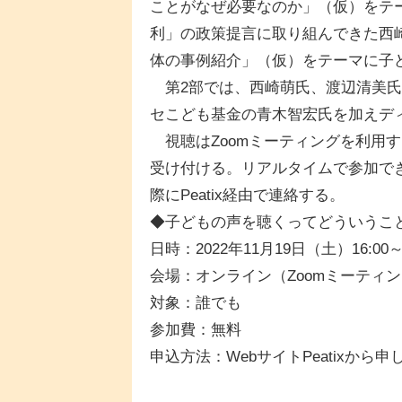
ことがなぜ必要なのか」（仮）をテ
利」の政策提言に取り組んできた西
体の事例紹介」（仮）をテーマに子
第2部では、西崎萌氏、渡辺清美氏
セこども基金の青木智宏氏を加えデ
視聴はZoomミーティングを利用する
受け付ける。リアルタイムで参加で
際にPeatix経由で連絡する。
◆子どもの声を聴くってどういうこ
日時：2022年11月19日（土）16:00～1
会場：オンライン（Zoomミーティ
対象：誰でも
参加費：無料
申込方法：WebサイトPeatixから申