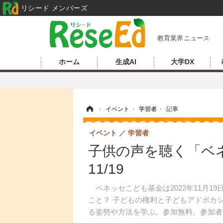
リシード メンバーズ
教育業界ニュース
ホーム
生成AI
大学DX
ホーム
›
イベント
›
学習者
›
記事
イベント
学習者
子供の声を聴く「ベネ
11/19
ベネッセこども基金は2022年11月1
こと？ 子どもの権利と子どもアドボカ
る姿勢や方法を学ぶ。参加無料。参加者