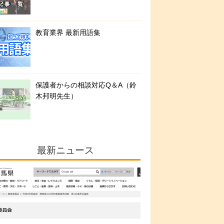
教育業界 最新用語集
保護者からの相談対応Q＆A（鈴
木邦明先生）
最新ニュース