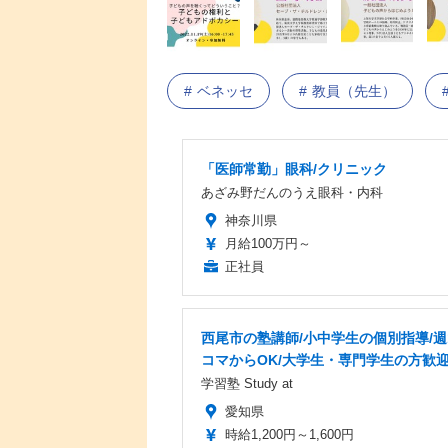
ベネッセ
教員（先生）
「医師常勤」眼科/クリニック
あざみ野だんのうえ眼科・内科
神奈川県
月給100万円～
正社員
西尾市の塾講師/小中学生の個別指導/週
コマからOK/大学生・専門学生の方歓
学習塾 Study at
愛知県
時給1,200円～1,600円