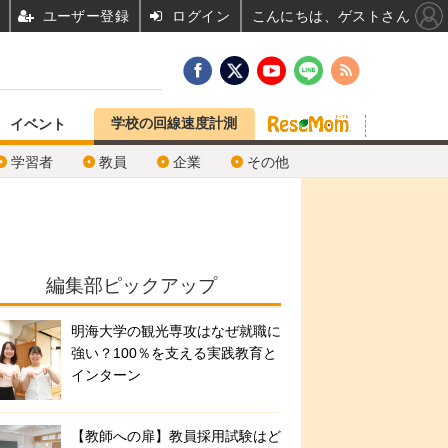
ユーザー登録
ログイン
こんにちは、ゲストさん
学校の回線速度計測
イベント
学習者
教員
企業
その他
編集部ピックアップ
明海大学の観光専攻はなぜ就職に
強い？100％を支える実践教育と
インターン
【教師への扉】教員採用試験はど