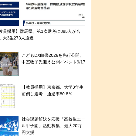
教員採用】群馬県、第1次選考に885人が合
…大3生273人通過
こどもDX白書2026を先行公開、
中室牧子氏迎え公開イベント9/17
【教員採用】東京都、大学3年生
前倒し選考…通過率80.8％
社会課題解決を応援「高校生エー
ル甲子園」活動募集、最大20万
円支援