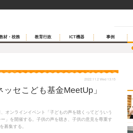
教材・校務
教育行政
ICT機器
事例
2022.11.2 Wed 13:15
ッセこども基金MeetUp」
9日、オンラインイベント「子どもの声を聴くってどういう
シー」を開催する。子供の声を聴き、子供の意見を尊重す
を募集する。