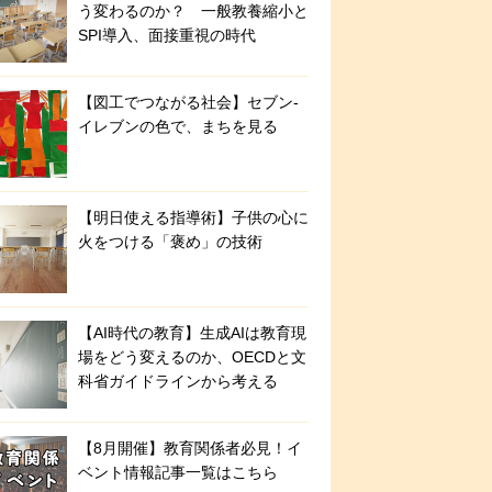
う変わるのか？ 一般教養縮小と
SPI導入、面接重視の時代
【図工でつながる社会】セブン‐
イレブンの色で、まちを見る
【明日使える指導術】子供の心に
火をつける「褒め」の技術
【AI時代の教育】生成AIは教育現
場をどう変えるのか、OECDと文
科省ガイドラインから考える
【8月開催】教育関係者必見！イ
ベント情報記事一覧はこちら