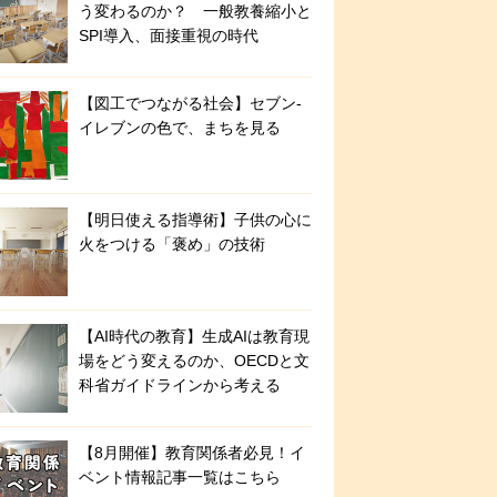
う変わるのか？ 一般教養縮小と
SPI導入、面接重視の時代
【図工でつながる社会】セブン‐
イレブンの色で、まちを見る
【明日使える指導術】子供の心に
火をつける「褒め」の技術
【AI時代の教育】生成AIは教育現
場をどう変えるのか、OECDと文
科省ガイドラインから考える
【8月開催】教育関係者必見！イ
ベント情報記事一覧はこちら