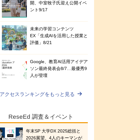
開、中室牧子氏迎え公開イベ
ント9/17
未来の学習コンテンツ
EX「生成AIを活用した授業と
評価」8/21
Google、教育AI活用アイデア
ソン最終発表会8/7…最優秀9
人が登壇
アクセスランキングをもっと見る
ReseEd 調査＆イベント
年末SP 大学DX 2025総括と
2026展望、4人のキーマンが