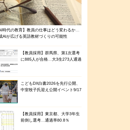
AI時代の教育】教員の仕事はどう変わるか…
成AIが広げる英語教材づくりの可能性
【教員採用】群馬県、第1次選考
に885人が合格…大3生273人通過
こどもDX白書2026を先行公開、
中室牧子氏迎え公開イベント9/17
【教員採用】東京都、大学3年生
前倒し選考…通過率80.8％