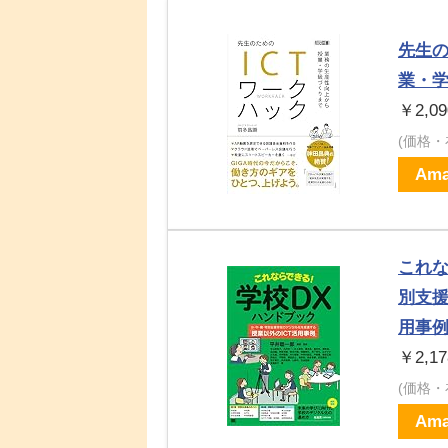
先生の
業・
￥2,09
(価格
Ama
これな
別支援
用事
￥2,17
(価格
Ama