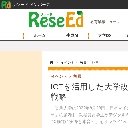
リシード メンバーズ
教育業界ニュース
ホーム
生成AI
大学DX
ホーム
›
イベント
›
教員
›
記事
イベント
教員
ICTを活用した大学改
戦略
香川大学は2022年9月28日、日本マ
革」の第2回「教職員と学生がデジタル
DX推進の実際と本音～」をオンライン