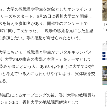
から、大学の教職員や学生を対象としたオンラインセ
シリーズをスタート。6月29日に香川大学にて開催し
0名を超える参加者があり、開催後のアンケートで
【
生
同時に聞けて良かった」「現場の感覚を元にした意思
に参加したい」等の感想が寄せられたという。
川大学において「教職員と学生がデジタルキャンパス
る香川大学のDX推進の実際と本音～」をテーマとして
染みが薄いという人、あるいは今まさに大学でDX推
いと考えている人にもわかりやすいよう、実体験を交
返る。
織氏によるオープニングの後、香川大学の教職員ら
ッション1は、香川大学の地域課題解決として