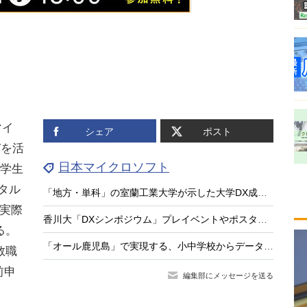
マイ
シェア
ポスト
Tを活
日本マイクロソフト
と学生
タル
「地方・単科」の室蘭工業大学が示した大学DX成功の処方箋
の実際
香川大「DXシンポジウム」プレイベントやポスターセッションも
る。
「オール鹿児島」で実現する、小中学校からデータでつなぐ次世代校務DXの挑戦
教職
前申
編集部にメッセージを送る