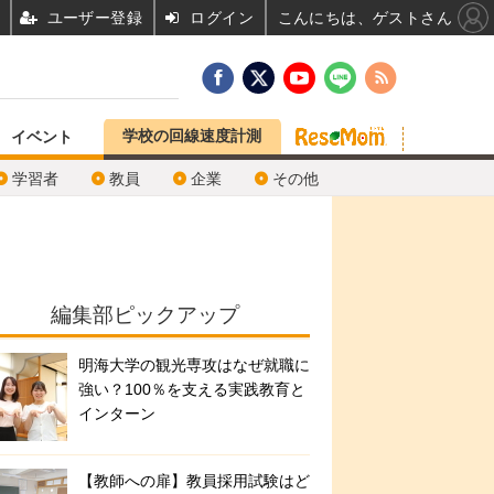
ユーザー登録
ログイン
こんにちは、ゲストさん
学校の回線速度計測
イベント
学習者
教員
企業
その他
編集部ピックアップ
明海大学の観光専攻はなぜ就職に
強い？100％を支える実践教育と
インターン
【教師への扉】教員採用試験はど