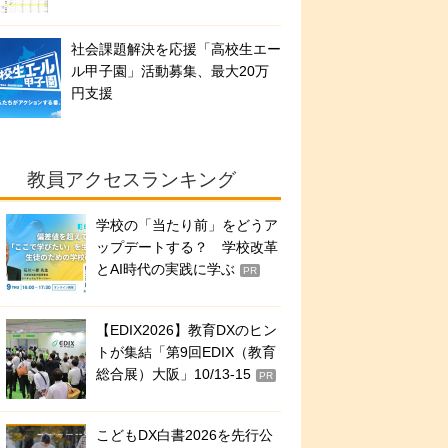
社会課題解決を応援「高校生エー
ル甲子園」活動募集、最大20万
円支援
教員アクセスランキング
学校の「当たり前」をどうア
ップデートする？ 学校改革
とAI時代の実践に学ぶ
PR
【EDIX2026】教育DXのヒン
トが集結「第9回EDIX（教育
総合展）大阪」10/13-15
PR
こどもDX白書2026を先行公