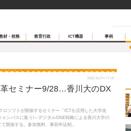
教材・校務
教育行政
ICT機器
事例
2022.9.2 Fri 17:15
革セミナー9/28…香川大のDX
イクロソフトが開催するセミナー「ICTを活用した大学改
キャンパスに集う!～デジタルONE戦略による香川大学の
にて開催する。参加無料、事前申込制。