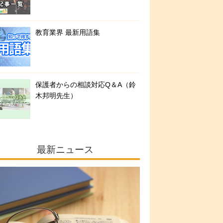
教育業界 最新用語集
保護者からの相談対応Q＆A（鈴
木邦明先生）
最新ニュース