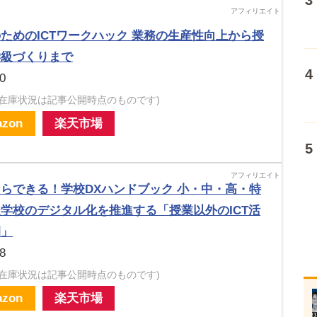
ためのICTワークハック 業務の生産性向上から授
学級づくりまで
0
・在庫状況は記事公開時点のものです)
zon
楽天市場
らできる！学校DXハンドブック 小・中・高・特
学校のデジタル化を推進する「授業以外のICT活
例」
8
・在庫状況は記事公開時点のものです)
zon
楽天市場