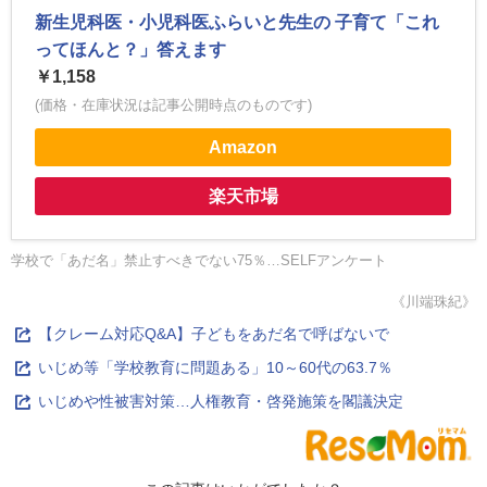
新生児科医・小児科医ふらいと先生の 子育て「これ
ってほんと？」答えます
￥1,158
(価格・在庫状況は記事公開時点のものです)
Amazon
楽天市場
学校で「あだ名」禁止すべきでない75％…SELFアンケート
《川端珠紀》
【クレーム対応Q&A】子どもをあだ名で呼ばないで
いじめ等「学校教育に問題ある」10～60代の63.7％
いじめや性被害対策…人権教育・啓発施策を閣議決定