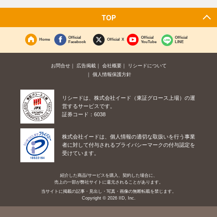
TOP
Official
Official
Official
Home
Official X
Facebook
YouTube
LINE
お問合せ
広告掲載
会社概要
リシードについて
個人情報保護方針
リシードは、株式会社イード（東証グロース上場）の運
営するサービスです。
証券コード：6038
株式会社イードは、個人情報の適切な取扱いを行う事業
者に対して付与されるプライバシーマークの付与認定を
受けています。
紹介した商品/サービスを購入、契約した場合に、
売上の一部が弊社サイトに還元されることがあります。
当サイトに掲載の記事・見出し・写真・画像の無断転載を禁じます。
Copyright © 2026 IID, Inc.