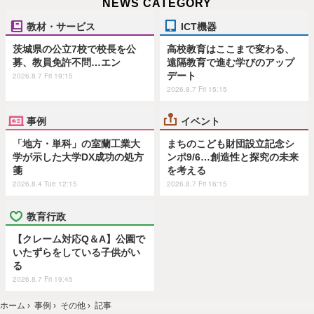
NEWS CATEGORY
教材・サービス
ICT機器
茨城県の公立7校で校長を公
高校教育はここまで変わる、
募、教員免許不問…エン
遠隔教育で進む学びのアップ
デート
2026.8.7 Fri 19:15
2026.8.7 Fri 15:15
事例
イベント
「地方・単科」の室蘭工業大
まちのこども財団設立記念シ
学が示した大学DX成功の処方
ンポ9/6…創造性と探究の未来
箋
を考える
2026.8.4 Tue 12:15
2026.8.7 Fri 16:15
教育行政
【クレーム対応Q＆A】公園で
いたずらをしている子供がい
る
2026.8.7 Fri 19:45
ホーム
›
事例
›
その他
›
記事