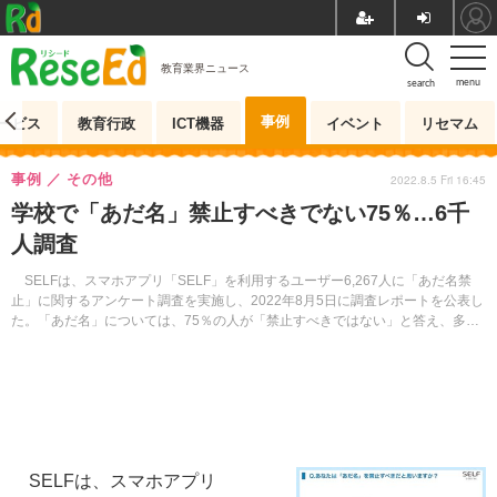
教育業界ニュース
menu
search
事例
ービス
教育行政
ICT機器
イベント
リセマム
事例
その他
2022.8.5 Fri 16:45
学校で「あだ名」禁止すべきでない75％…6千
人調査
SELFは、スマホアプリ「SELF」を利用するユーザー6,267人に「あだ名禁
止」に関するアンケート調査を実施し、2022年8月5日に調査レポートを公表し
た。「あだ名」については、75％の人が「禁止すべきではない」と答え、多く
の人が肯定的な考えをもっていることがわかった。
SELFは、スマホアプリ