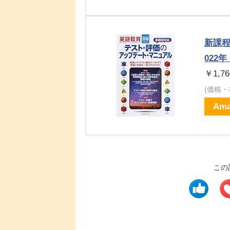
新課程
022年
￥1,76
(価格
Ama
この