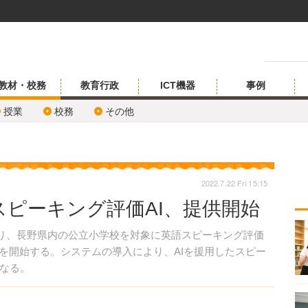
教材・校務
教育行政
ICT機器
事例
授業
校務
その他
2022.7.22 Fri 15:15
ピーキング評価AI、提供開始
より、長野県内の公立小学校を対象に英語スピーキング評価
供を開始する。システムの導入により、AIを援用したスピー
なる。