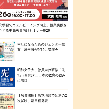
究学習でウェルビーイング向上、授業実践を
介する中高教員向けセミナー8/26
幸せになるためのジェンダー教
育、埼玉県が9/19に講演会
昭和女子大、教員向け研修「先
3」9月開講…日本の教育の強み
に着目
【教員採用】熊本地震で延期の2
次試験、新日程発表