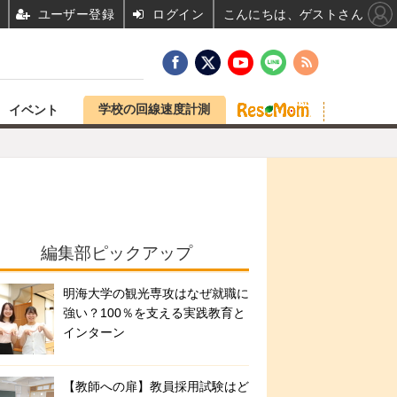
ユーザー登録
ログイン
こんにちは、ゲストさん
学校の回線速度計測
イベント
編集部ピックアップ
明海大学の観光専攻はなぜ就職に
強い？100％を支える実践教育と
インターン
【教師への扉】教員採用試験はど