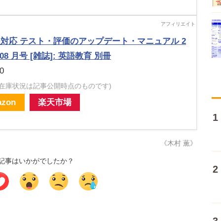
対応 テスト・評価のアップデート・マニュアル 2
 08 月号 [雑誌]: 英語教育 別冊
0
・在庫状況は記事公開時点のものです)
zon
楽天市場
《木村 薫》
記事はいかがでしたか？