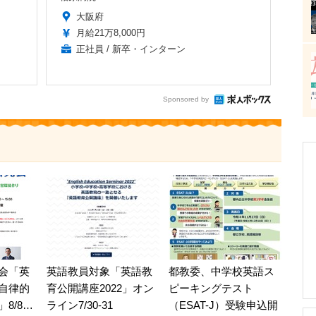
大阪府
月給21万8,000円
正社員 / 新卒・インターン
Sponsored by
会「英
英語教員対象「英語教
都教委、中学校英語ス
自律的
育公開講座2022」オン
ピーキングテスト
8/8…
ライン7/30-31
（ESAT-J）受験申込開