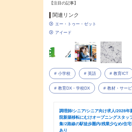
【注目の記事】
関連リンク
エー・トゥー・ゼット
アイード
小学校
英語
教育ICT
教育DX・学校DX
教材・サービ
調理師/シニア/シニア向け求人/2028年
院新築移転にむけオープニングスタッ
集!2路線の駅徒歩圏内/残業少なめ/住
あり