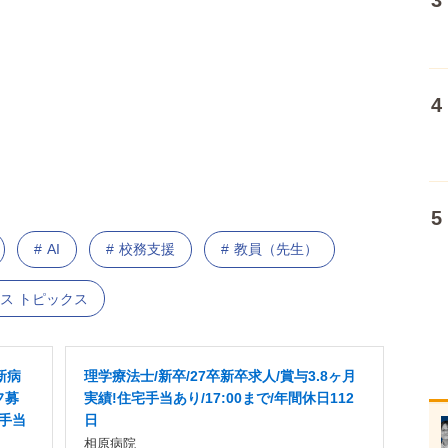
AI
校務支援
教員（先生）
ス トピックス
新病
理学療法士/新卒/27卒新卒求人/賞与3.8ヶ月
フ募
実績!住宅手当あり/17:00まで/年間休日112
宅手当
日
相原病院