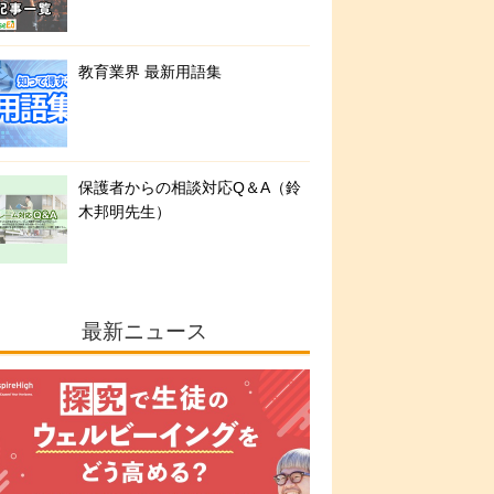
教育業界 最新用語集
保護者からの相談対応Q＆A（鈴
木邦明先生）
最新ニュース