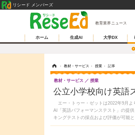
リシード メンバーズ
教育業界ニュース
ホーム
生成AI
大学DX
ホーム
›
教材・サービス
›
授業
›
記事
教材・サービス
授業
公立小学校向け英語ス
エー・トゥー・ゼットは2022年9月
AI「英語パフォーマンステスト」の提
キングテストの採点および評価が可能と