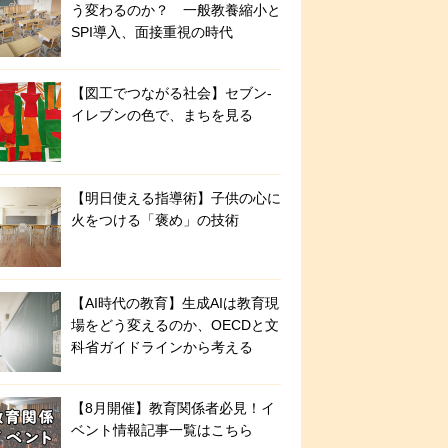
う変わるのか？ 一般教養縮小と
SPI導入、面接重視の時代
【図工でつながる社会】セブン‐
イレブンの色で、まちを見る
【明日使える指導術】子供の心に
火をつける「褒め」の技術
【AI時代の教育】生成AIは教育現
場をどう変えるのか、OECDと文
科省ガイドラインから考える
【8月開催】教育関係者必見！イ
ベント情報記事一覧はこちら