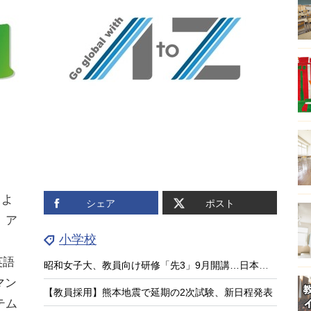
月よ
シェア
ポスト
、ア
小学校
英語
昭和女子大、教員向け研修「先3」9月開講…日本の教育の強みに着目
マン
【教員採用】熊本地震で延期の2次試験、新日程発表
テム