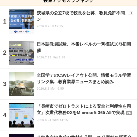
授業アクセスランキング
茨城県の公立7校で校長を公募、教員免許不問…エ
ン
2026.8.7 Fri 19:15
日本語教員試験、本番レベルの一斉模試10/3初開
催
2026.7.23 Thu 9:15
全国学テのCSVレイアウト公開、情報モラル学習
リンク集…教育業界ニュースまとめ読み
2026.8.3 Mon 5:55
「長崎市でゼロトラストによる安全と利便性を両
立」次世代校務DXをMicrosoft 365 A5で実現
PR
2026.6.24 Wed 14:15