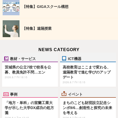
【特集】GIGAスクール構想
【特集】遠隔授業
NEWS CATEGORY
教材・サービス
ICT機器
茨城県の公立7校で校長を公
高校教育はここまで変わる、
募、教員免許不問…エン
遠隔教育で進む学びのアップ
デート
2026.8.7 Fri 19:15
2026.8.7 Fri 15:15
事例
イベント
「地方・単科」の室蘭工業大
まちのこども財団設立記念シ
学が示した大学DX成功の処方
ンポ9/6…創造性と探究の未来
箋
を考える
2026.8.4 Tue 12:15
2026.8.7 Fri 16:15