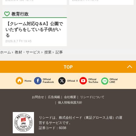
教育行政
【クレーム対応Q＆A】公園で
いたずらをしている子供がい
る
2026.8.7 Fri 19:45
ホーム
›
教材・サービス
›
授業
›
記事
TOP
Official
Official
Official
Home
Official X
Facebook
YouTube
LINE
お問合せ
広告掲載
会社概要
リシードについて
個人情報保護方針
リシードは、株式会社イード（東証グロース上場）の運
営するサービスです。
証券コード：6038