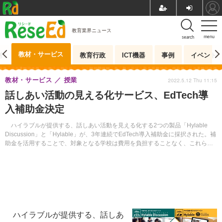
教育業界ニュース
menu
search
教材・サービス
測
教育行政
ICT機器
事例
イベント
教材・サービス
授業
2022.5.12 Thu 11:15
話しあい活動の見える化サービス、EdTech導
入補助金決定
ハイラブルが提供する、話しあい活動を見える化する2つの製品「Hylable
Discussion」と「Hylable」が、3年連続でEdTech導入補助金に採択された。補
助金を活用することで、対象となる学校は費用を負担することなく、これらの
製品を2023年3月末まで利用することができる。
ハイラブルが提供する、話しあ