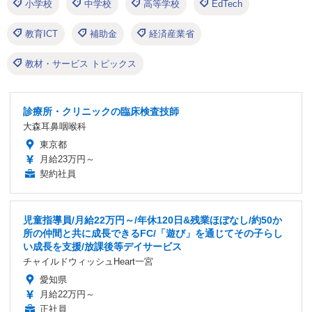
小学校
中学校
高等学校
EdTech
教育ICT
補助金
経済産業省
教材・サービス トピックス
診療所・クリニックの臨床検査技師
大森耳鼻咽喉科
東京都
月給23万円～
契約社員
児童指導員/月給22万円～/年休120日&残業ほぼなし/約50か
所の仲間と共に成長できるFC/「遊び」を通じてその子らし
い成長を支援/放課後等デイサービス
チャイルドウィッシュHeart一宮
愛知県
月給22万円～
正社員