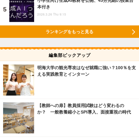
小学生向け生成AI教材を公開、45分完結の授業台
本付き
2026.3.26 Thu 9:15
ランキングをもっと見る
編集部ピックアップ
明海大学の観光専攻はなぜ就職に強い？100％を支
える実践教育とインターン
【教師への扉】教員採用試験はどう変わるの
か？ 一般教養縮小とSPI導入、面接重視の時代