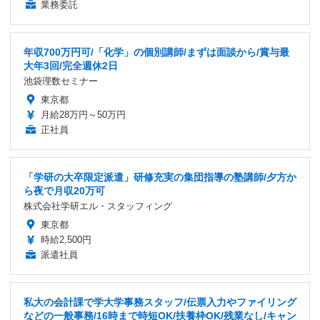
業務委託
年収700万円可/「化学」の個別講師/まずは面談から/賞与最
大年3回/完全週休2日
池袋理数セミナー
東京都
月給28万円～50万円
正社員
「学研の大卒限定派遣」研修充実の集団指導の塾講師/夕方か
ら夜で月収20万可
株式会社学研エル・スタッフィング
東京都
時給2,500円
派遣社員
私大の会計課で学大学事務スタッフ/伝票入力やファイリング
などの一般事務/16時まで時短OK/扶養枠OK/残業なし/キャン