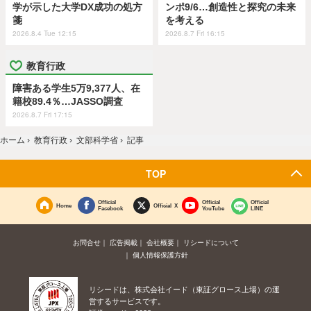
学が示した大学DX成功の処方
ンポ9/6…創造性と探究の未来
箋
を考える
2026.8.4 Tue 12:15
2026.8.7 Fri 16:15
教育行政
障害ある学生5万9,377人、在
籍校89.4％…JASSO調査
2026.8.7 Fri 17:15
ホーム
›
教育行政
›
文部科学省
›
記事
TOP
Official
Official
Official
Home
Official X
Facebook
YouTube
LINE
お問合せ
広告掲載
会社概要
リシードについて
個人情報保護方針
リシードは、株式会社イード（東証グロース上場）の運
営するサービスです。