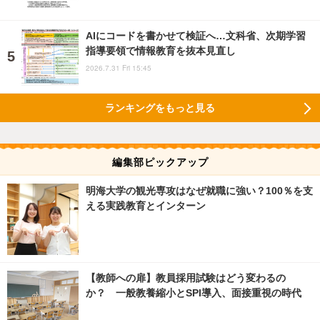
AIにコードを書かせて検証へ…文科省、次期学習
指導要領で情報教育を抜本見直し
2026.7.31 Fri 15:45
ランキングをもっと見る
編集部ピックアップ
明海大学の観光専攻はなぜ就職に強い？100％を支
える実践教育とインターン
【教師への扉】教員採用試験はどう変わるの
か？ 一般教養縮小とSPI導入、面接重視の時代