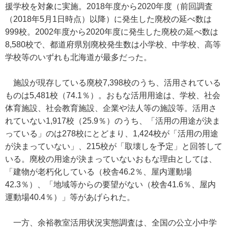
援学校を対象に実施。2018年度から2020年度（前回調査
（2018年5月1日時点）以降）に発生した廃校の延べ数は
999校。2002年度から2020年度に発生した廃校の延べ数は
8,580校で、都道府県別廃校発生数は小学校、中学校、高等
学校等のいずれも北海道が最多だった。
施設が現存している廃校7,398校のうち、活用されている
ものは5,481校（74.1％）。おもな活用用途は、学校、社会
体育施設、社会教育施設、企業や法人等の施設等。活用さ
れていない1,917校（25.9％）のうち、「活用の用途が決ま
っている」のは278校にとどまり、1,424校が「活用の用途
が決まっていない」、215校が「取壊しを予定」と回答して
いる。廃校の用途が決まっていないおもな理由としては、
「建物が老朽化している（校舎46.2％、屋内運動場
42.3％）、「地域等からの要望がない（校舎41.6％、屋内
運動場40.4％）」等があげられた。
一方、余裕教室活用状況実態調査は、全国の公立小中学