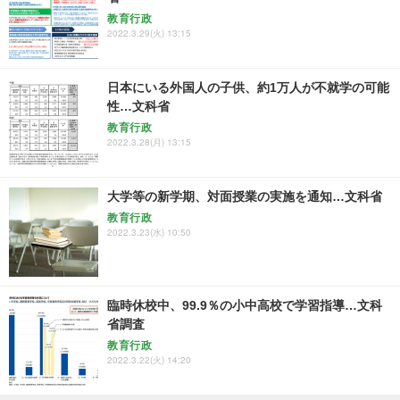
教育行政
2022.3.29(火) 13:15
日本にいる外国人の子供、約1万人が不就学の可能
性…文科省
教育行政
2022.3.28(月) 13:15
大学等の新学期、対面授業の実施を通知…文科省
教育行政
2022.3.23(水) 10:50
臨時休校中、99.9％の小中高校で学習指導…文科
省調査
教育行政
2022.3.22(火) 14:20