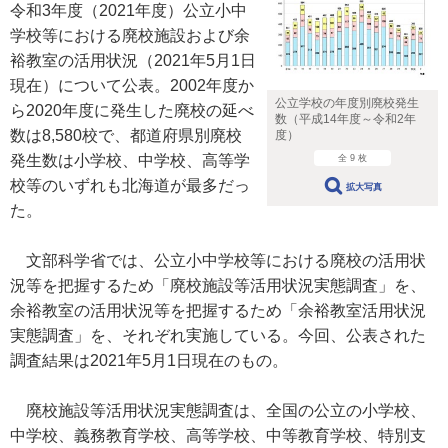
令和3年度（2021年度）公立小中
学校等における廃校施設および余
裕教室の活用状況（2021年5月1日
現在）について公表。2002年度か
公立学校の年度別廃校発生
ら2020年度に発生した廃校の延べ
数（平成14年度～令和2年
数は8,580校で、都道府県別廃校
度）
発生数は小学校、中学校、高等学
全 9 枚
校等のいずれも北海道が最多だっ
拡大写真
た。
文部科学省では、公立小中学校等における廃校の活用状
況等を把握するため「廃校施設等活用状況実態調査」を、
余裕教室の活用状況等を把握するため「余裕教室活用状況
実態調査」を、それぞれ実施している。今回、公表された
調査結果は2021年5月1日現在のもの。
廃校施設等活用状況実態調査は、全国の公立の小学校、
中学校、義務教育学校、高等学校、中等教育学校、特別支