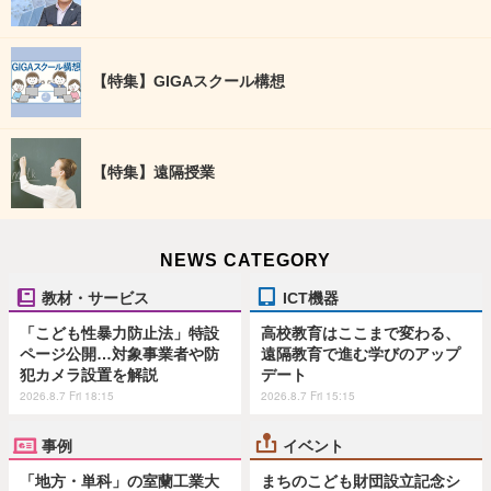
【特集】GIGAスクール構想
【特集】遠隔授業
NEWS CATEGORY
教材・サービス
ICT機器
「こども性暴力防止法」特設
高校教育はここまで変わる、
ページ公開…対象事業者や防
遠隔教育で進む学びのアップ
犯カメラ設置を解説
デート
2026.8.7 Fri 18:15
2026.8.7 Fri 15:15
事例
イベント
「地方・単科」の室蘭工業大
まちのこども財団設立記念シ