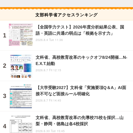
文部科学省アクセスランキング
【全国学力テスト】2026年度分析結果公表、国
語・英語に共通の弱点は「根拠を示す力」
2026.8.4 Tue 11:36
文科省、高校教育改革のキックオフ8/24開催…N-
E.X.T.始動
2026.8.7 Fri 12:15
【大学受験2027】文科省「実施要項Q＆A」AI面
接不可など面接ルール明確化
2026.8.7 Fri 14:45
文科省、高校教育改革の先導校75校を採択…山
梨・静岡・徳島は各4校採択
2026.6.30 Tue 15:45