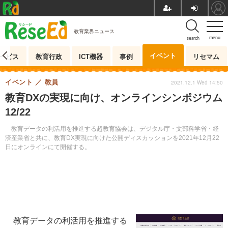
教育業界ニュース
menu
search
イベント
ービス
教育行政
ICT機器
事例
リセマム
イベント
教員
2021.12.1 Wed 14:50
教育DXの実現に向け、オンラインシンポジウム
12/22
教育データの利活用を推進する超教育協会は、デジタル庁・文部科学省・経
済産業省と共に、教育DX実現に向けた公開ディスカッションを2021年12月22
日にオンラインにて開催する。
教育データの利活用を推進する