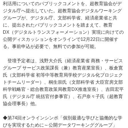
利活用についてのパブリックコメントを、超教育協会がデ
ジタル庁へ提出していた。超教育協会デジタルワーキング
グループが、デジタル庁、文部科学省、経済産業省と共
に、提出されたパブリックコメントを踏まえて、教育
DX（デジタルトランスフォーメーション）実現に向けての
公開ディスカッションをオンラインで12月22日に開催す
る。事前申込が必要で、無料での参加が可能。
登壇予定者は、浅野大介氏（経済産業省 商務・サービス
グループ サービス政策課長（兼）教育産業室長）、板倉寛
氏（文部科学省 初等中等教育局学校デジタル化プロジェク
トチームリーダー）、桐生崇氏（文部科学省 大臣官房文部
科学戦略官・総合教育政策局教育DX推進室長）、吉田宏平
氏（デジタル庁 統括官付参事官）、石戸奈々子氏（超教育
協会理事長）他。
◆第74回オンラインシンポ「個別最適な学びと協働的な学
びを実現するために～公開データワーキンググループ」