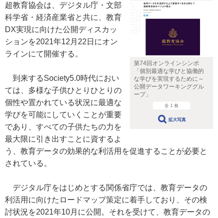
超教育協会は、デジタル庁・文部
科学省・経済産業省と共に、教育
DX実現に向けた公開ディスカッ
ションを2021年12月22日にオン
ラインにて開催する。
第74回オンラインシンポ
「個別最適な学びと協働的
到来するSociety5.0時代におい
な学びを実現するために～
公開データワーキンググル
ては、多様な子供ひとりひとりの
ープ」
個性や置かれている状況に最適な
全 1 枚
学びを可能にしていくことが重要
拡大写真
であり、すべての子供たちの力を
最大限に引き出すことに資するよ
う、教育データの効果的な利活用を促進することが必要と
されている。
デジタル庁をはじめとする関係省庁では、教育データの
利活用に向けたロードマップ策定に着手しており、その検
討状況を2021年10月に公開。それを受けて、教育データの