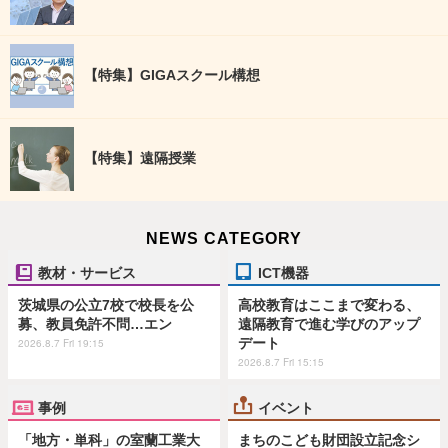
【特集】GIGAスクール構想
【特集】遠隔授業
NEWS CATEGORY
教材・サービス
ICT機器
茨城県の公立7校で校長を公
高校教育はここまで変わる、
募、教員免許不問…エン
遠隔教育で進む学びのアップ
デート
2026.8.7 Fri 19:15
2026.8.7 Fri 15:15
事例
イベント
「地方・単科」の室蘭工業大
まちのこども財団設立記念シ