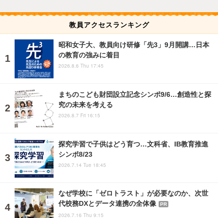
教員アクセスランキング
昭和女子大、教員向け研修「先3」9月開講…日本
の教育の強みに着目
2026.8.6 Thu 17:45
まちのこども財団設立記念シンポ9/6…創造性と探
究の未来を考える
2026.8.7 Fri 16:15
探究学習で子供はどう育つ…文科省、IB教育推進
シンポ8/23
2026.7.14 Tue 18:45
なぜ学校に「ゼロトラスト」が必要なのか、次世
代校務DXとデータ連携の全体像
PR
2026.7.16 Thu 9:15