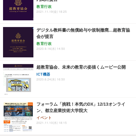
教育行政
2021.11.19(金) 18:25
デジタル教科書の無償給与や規制撤廃…超教育協
会が提言
教育行政
2020.9.16(水) 14:50
超教育協会、未来の教育の姿描くムービー公開
ICT機器
2020.6.24(水) 16:50
フォーラム「挑戦！本気のDX」12/13オンライ
ン、都立産業技術大学院大
イベント
2021.11.10(水) 18:15