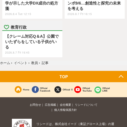
学が示した大学DX成功の処方
ンポ9/6…創造性と探究の未来
箋
を考える
2026.8.4 Tue 12:15
2026.8.7 Fri 16:15
教育行政
【クレーム対応Q＆A】公園で
いたずらをしている子供がい
る
2026.8.7 Fri 19:45
ホーム
›
イベント
›
教員
›
記事
TOP
Official
Official
Official
Home
Official X
Facebook
YouTube
LINE
お問合せ
広告掲載
会社概要
リシードについて
個人情報保護方針
リシードは、株式会社イード（東証グロース上場）の運