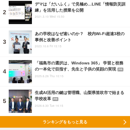
デマは「だいふく」で見極め…LINE「情報防災訓
練」を活用した授業を公開
2021.3.10 Wed 15:50
あの学校はなぜ速いのか？ 校内Wi-Fi超速3校の
事例と改善ポイント
2023.10.6 Fri 15:15
「福島市の選択は、Windows 365」 学習と校務
の一本化で目指す、先生と子供の笑顔の実現
PR
2025.6.26 Thu 10:15
生成AI活用の鍵は管理職、山梨県笛吹市で始まる
学校改革
PR
2026.6.30 Tue 14:15
ランキングをもっと見る