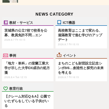
NEWS CATEGORY
教材・サービス
ICT機器
茨城県の公立7校で校長を公
高校教育はここまで変わる、
募、教員免許不問…エン
遠隔教育で進む学びのアップ
デート
2026.8.7 Fri 19:15
2026.8.7 Fri 15:15
事例
イベント
「地方・単科」の室蘭工業大
まちのこども財団設立記念シ
学が示した大学DX成功の処方
ンポ9/6…創造性と探究の未来
箋
を考える
2026.8.4 Tue 12:15
2026.8.7 Fri 16:15
教育行政
【クレーム対応Q＆A】公園で
いたずらをしている子供がい
る