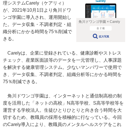
理システムCarely（ケアリィ）
が、2021年10月1日より角川ドワ
ンゴ学園に導入され、運用開始し
角川ドワンゴ学園 × Carely
た。データ収集・不調者判定・組
全 2 枚
織分析にかかる時間を75％削減で
拡大写真
きる。
Carelyは、企業に登録されている、健康診断やストレス
チェック、産業医面談等のデータを一元管理し、人事課題
を解決する健康管理システム。少ないマンパワーで使用で
き、データ収集、不調者判定、組織分析等にかかる時間を
75％削減できる。
角川ドワンゴ学園は、インターネットと通信制高校の制
度を活用した「ネットの高校」N高等学校、S高等学校等を
運営する学校法人。生徒ひとりひとりと向き合う時間を大
切するため、教職員の採用を積極的に行なっている。今回
のCarely導入により、教職員のメンタルヘルスケアをこれ