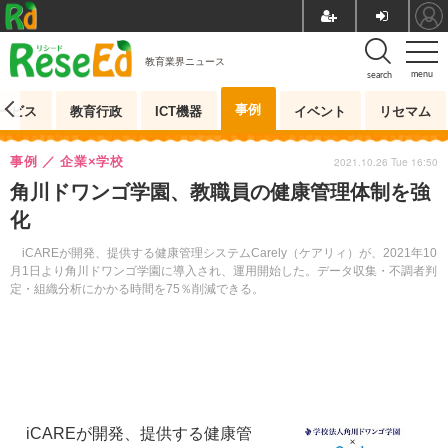
教育業界ニュース
menu
search
事例
ービス
教育行政
ICT機器
イベント
リセマム
事例
企業×学校
2021.10.26 Tue 16:50
角川ドワンゴ学園、教職員の健康管理体制を強
化
iCAREが開発、提供する健康管理システムCarely（ケアリィ）が、2021年10
月1日より角川ドワンゴ学園に導入され、運用開始した。データ収集・不調者判
定・組織分析にかかる時間を75％削減できる。
iCAREが開発、提供する健康管