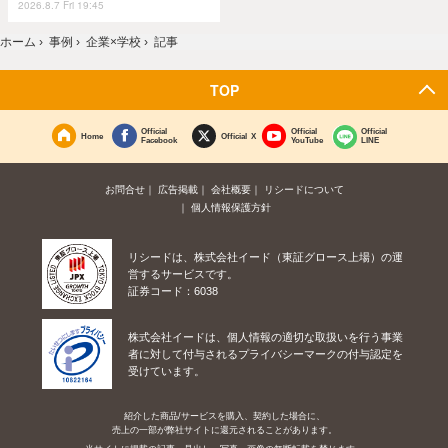
2026.8.7 Fri 19:45
ホーム
›
事例
›
企業×学校
›
記事
TOP
Official
Official
Official
Home
Official X
Facebook
YouTube
LINE
お問合せ
広告掲載
会社概要
リシードについて
個人情報保護方針
リシードは、株式会社イード（東証グロース上場）の運
営するサービスです。
証券コード：6038
株式会社イードは、個人情報の適切な取扱いを行う事業
者に対して付与されるプライバシーマークの付与認定を
受けています。
紹介した商品/サービスを購入、契約した場合に、
売上の一部が弊社サイトに還元されることがあります。