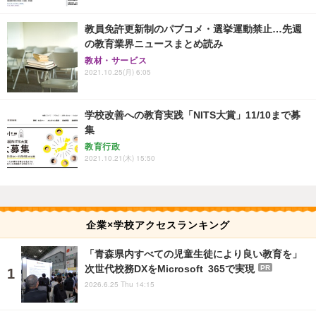
教員免許更新制のパブコメ・選挙運動禁止…先週
の教育業界ニュースまとめ読み
教材・サービス
2021.10.25(月) 6:05
学校改善への教育実践「NITS大賞」11/10まで募
集
教育行政
2021.10.21(木) 15:50
企業×学校アクセスランキング
「青森県内すべての児童生徒により良い教育を」
次世代校務DXをMicrosoft 365で実現
PR
2026.6.25 Thu 14:15