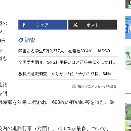
型の
シェア
ポスト
が、
調査
9日
っ
障害ある学生5万9,377人、在籍校89.4％…JASSO調査
員も
全国学力調査、SNS利用長いほど正答率低く…文科相8/4会見
教員の意識調査、やりがい1位「子供の成長」64%
進路
編集部にメッセージを送る
を明
導部を対象に行われ、693枚の有効回答を得た。調
の進路行事（対面）」75.6％が最多。ついで、