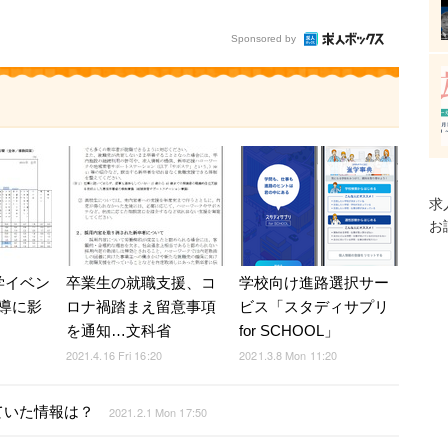
Sponsored by
求
お
学イベン
卒業生の就職支援、コ
学校向け進路選択サー
導に影
ロナ禍踏まえ留意事項
ビス「スタディサプリ
を通知…文科省
for SCHOOL」
2021.4.16 Fri 16:20
2021.3.8 Mon 11:20
ていた情報は？
2021.2.1 Mon 17:50