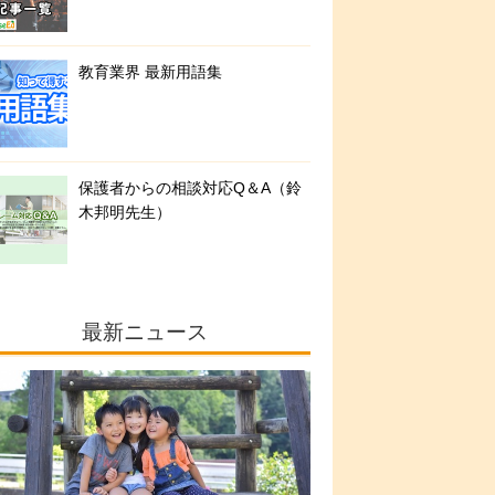
教育業界 最新用語集
保護者からの相談対応Q＆A（鈴
木邦明先生）
最新ニュース