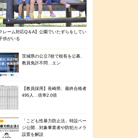
クレーム対応Q＆A】公園でいたずらをしてい
子供がいる
茨城県の公立7校で校長を公募、
教員免許不問…エン
【教員採用】長崎県、最終合格者
495人…倍率2.0倍
「こども性暴力防止法」特設ペー
ジ公開…対象事業者や防犯カメラ
設置を解説