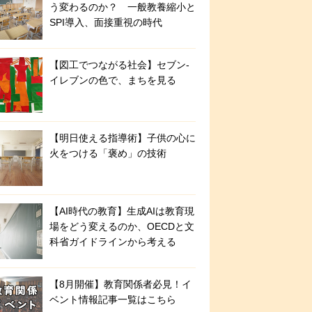
う変わるのか？ 一般教養縮小と
SPI導入、面接重視の時代
【図工でつながる社会】セブン‐
イレブンの色で、まちを見る
【明日使える指導術】子供の心に
火をつける「褒め」の技術
【AI時代の教育】生成AIは教育現
場をどう変えるのか、OECDと文
科省ガイドラインから考える
【8月開催】教育関係者必見！イ
ベント情報記事一覧はこちら