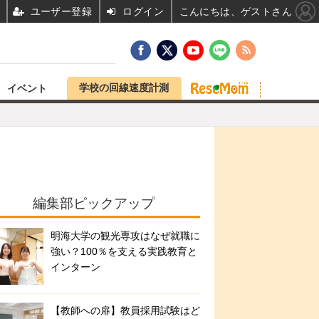
ユーザー登録
ログイン
こんにちは、ゲストさん
学校の回線速度計測
イベント
編集部ピックアップ
明海大学の観光専攻はなぜ就職に
強い？100％を支える実践教育と
インターン
【教師への扉】教員採用試験はど