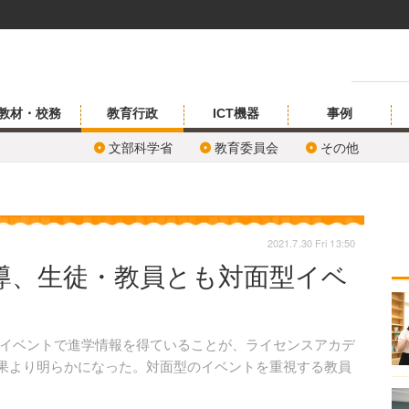
教材・校務
教育行政
ICT機器
事例
文部科学省
教育委員会
その他
2021.7.30 Fri 13:50
導、生徒・教員とも対面型イベ
イベントで進学情報を得ていることが、ライセンスアカデ
査結果より明らかになった。対面型のイベントを重視する教員