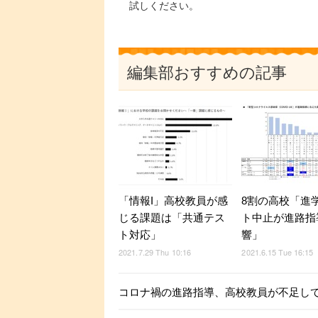
試しください。
編集部おすすめの記事
「情報I」高校教員が感
8割の高校「進
じる課題は「共通テス
ト中止が進路指
ト対応」
響」
2021.7.29 Thu 10:16
2021.6.15 Tue 16:15
コロナ禍の進路指導、高校教員が不足し