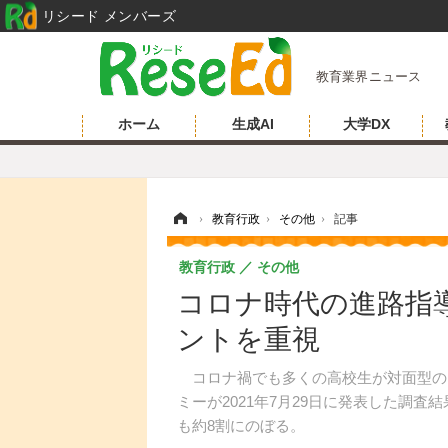
リシード メンバーズ
教育業界ニュース
ホーム
生成AI
大学DX
ホーム
›
教育行政
›
その他
›
記事
教育行政
その他
コロナ時代の進路指
ントを重視
コロナ禍でも多くの高校生が対面型の
ミーが2021年7月29日に発表した調
も約8割にのぼる。