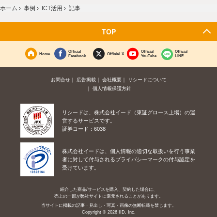
ホーム
›
事例
›
ICT活用
›
記事
TOP
Official
Official
Official
Home
Official X
Facebook
YouTube
LINE
お問合せ
広告掲載
会社概要
リシードについて
個人情報保護方針
リシードは、株式会社イード（東証グロース上場）の運
営するサービスです。
証券コード：6038
株式会社イードは、個人情報の適切な取扱いを行う事業
者に対して付与されるプライバシーマークの付与認定を
受けています。
紹介した商品/サービスを購入、契約した場合に、
売上の一部が弊社サイトに還元されることがあります。
当サイトに掲載の記事・見出し・写真・画像の無断転載を禁じます。
Copyright © 2026 IID, Inc.