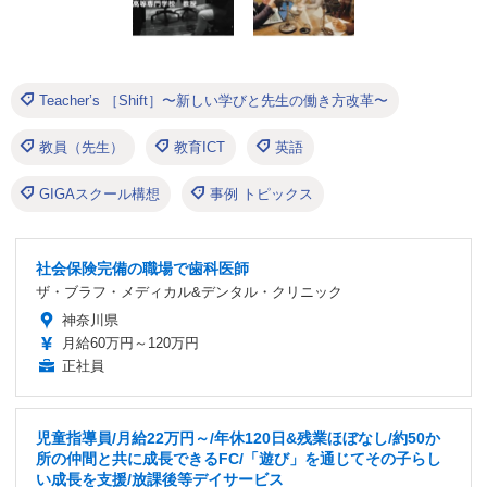
Teacher’s ［Shift］〜新しい学びと先生の働き方改革〜
教員（先生）
教育ICT
英語
GIGAスクール構想
事例 トピックス
社会保険完備の職場で歯科医師
ザ・ブラフ・メディカル&デンタル・クリニック
神奈川県
月給60万円～120万円
正社員
児童指導員/月給22万円～/年休120日&残業ほぼなし/約50か
所の仲間と共に成長できるFC/「遊び」を通じてその子らし
い成長を支援/放課後等デイサービス