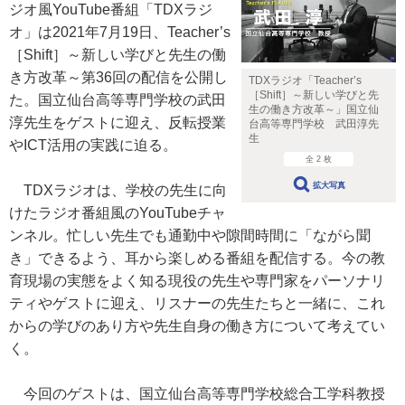
ジオ風YouTube番組「TDXラジ
オ」は2021年7月19日、Teacher’s
［Shift］～新しい学びと先生の働
き方改革～第36回の配信を公開し
TDXラジオ「Teacher’s
［Shift］～新しい学びと先
た。国立仙台高等専門学校の武田
生の働き方改革～」国立仙
淳先生をゲストに迎え、反転授業
台高等専門学校 武田淳先
生
やICT活用の実践に迫る。
全 2 枚
拡大写真
TDXラジオは、学校の先生に向
けたラジオ番組風のYouTubeチャ
ンネル。忙しい先生でも通勤中や隙間時間に「ながら聞
き」できるよう、耳から楽しめる番組を配信する。今の教
育現場の実態をよく知る現役の先生や専門家をパーソナリ
ティやゲストに迎え、リスナーの先生たちと一緒に、これ
からの学びのあり方や先生自身の働き方について考えてい
く。
今回のゲストは、国立仙台高等専門学校総合工学科教授