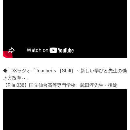
◆TDXラジオ「Teacher’s ［Shift］～新しい学びと先生の働
き方改革～」
【File.036】国立仙台高等専門学校 武田淳先生・後編