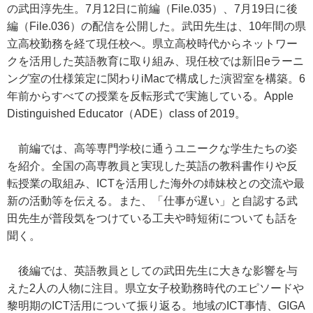
の武田淳先生。7月12日に前編（File.035）、7月19日に後
編（File.036）の配信を公開した。武田先生は、10年間の県
立高校勤務を経て現任校へ。県立高校時代からネットワー
クを活用した英語教育に取り組み、現任校では新旧eラーニ
ング室の仕様策定に関わりiMacで構成した演習室を構築。6
年前からすべての授業を反転形式で実施している。Apple
Distinguished Educator（ADE）class of 2019。
前編では、高等専門学校に通うユニークな学生たちの姿
を紹介。全国の高専教員と実現した英語の教科書作りや反
転授業の取組み、ICTを活用した海外の姉妹校との交流や最
新の活動等を伝える。また、「仕事が遅い」と自認する武
田先生が普段気をつけている工夫や時短術についても話を
聞く。
後編では、英語教員としての武田先生に大きな影響を与
えた2人の人物に注目。県立女子校勤務時代のエピソードや
黎明期のICT活用について振り返る。地域のICT事情、GIGA