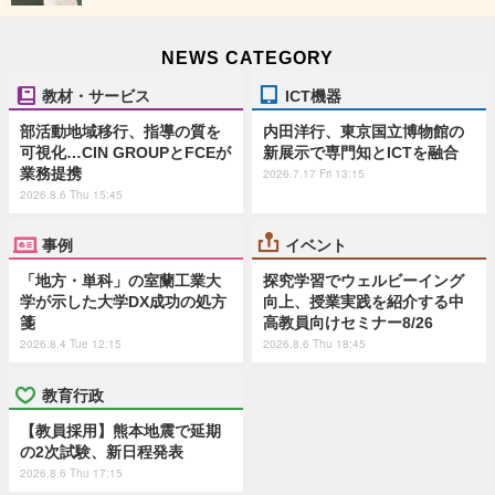
NEWS CATEGORY
教材・サービス
ICT機器
部活動地域移行、指導の質を
内田洋行、東京国立博物館の
可視化…CIN GROUPとFCEが
新展示で専門知とICTを融合
業務提携
2026.7.17 Fri 13:15
2026.8.6 Thu 15:45
事例
イベント
「地方・単科」の室蘭工業大
探究学習でウェルビーイング
学が示した大学DX成功の処方
向上、授業実践を紹介する中
箋
高教員向けセミナー8/26
2026.8.4 Tue 12:15
2026.8.6 Thu 18:45
教育行政
【教員採用】熊本地震で延期
の2次試験、新日程発表
2026.8.6 Thu 17:15