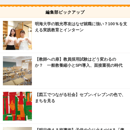
編集部ピックアップ
明海大学の観光専攻はなぜ就職に強い？100％を支
える実践教育とインターン
【教師への扉】教員採用試験はどう変わるの
か？ 一般教養縮小とSPI導入、面接重視の時代
【図工でつながる社会】セブン‐イレブンの色で、
まちを見る