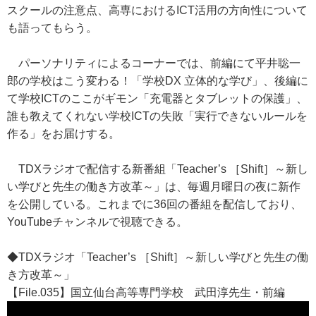
スクールの注意点、高専におけるICT活用の方向性について
も語ってもらう。
パーソナリティによるコーナーでは、前編にて平井聡一
郎の学校はこう変わる！「学校DX 立体的な学び」、後編に
て学校ICTのここがギモン「充電器とタブレットの保護」、
誰も教えてくれない学校ICTの失敗「実行できないルールを
作る」をお届けする。
TDXラジオで配信する新番組「Teacher’s ［Shift］～新し
い学びと先生の働き方改革～」は、毎週月曜日の夜に新作
を公開している。これまでに36回の番組を配信しており、
YouTubeチャンネルで視聴できる。
◆TDXラジオ「Teacher’s ［Shift］～新しい学びと先生の働
き方改革～」
【File.035】国立仙台高等専門学校 武田淳先生・前編