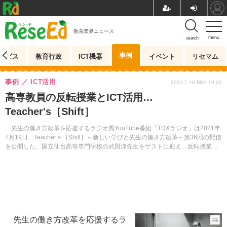
教育業界ニュース
menu
search
事例
ービス
教育行政
ICT機器
イベント
リセマム
事例
ICT活用
2021.7.19 Mon 19:20
高専教員の反転授業とICT活用…
Teacher's［Shift］
先生の働き方改革を応援するラジオ風YouTube番組「TDXラジオ」は2021年
7月19日、Teacher’s ［Shift］～新しい学びと先生の働き方改革～第36回の配信
を公開した。国立仙台高等専門学校の武田淳先生をゲストに迎え、反転授業や
ICT活用の実践に迫る。
先生の働き方改革を応援するラ