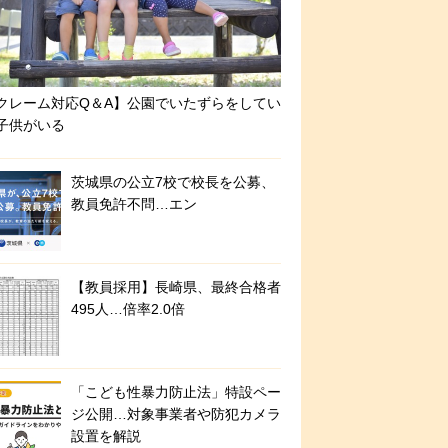
クレーム対応Q＆A】公園でいたずらをしてい
子供がいる
茨城県の公立7校で校長を公募、
教員免許不問…エン
【教員採用】長崎県、最終合格者
495人…倍率2.0倍
「こども性暴力防止法」特設ペー
ジ公開…対象事業者や防犯カメラ
設置を解説