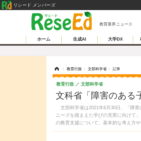
リシード メンバーズ
教育業界ニュース
ホーム
生成AI
大学DX
ホーム
›
教育行政
›
文部科学省
›
記事
教育行政
文部科学省
文科省「障害のある
文部科学省は2021年6月30日、「障
ニーズを踏まえた学びの充実に向けて」
の教育支援について、基本的な考え方や