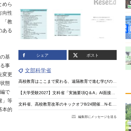
とめら
方向性
、「教
のある
。
シェア
ポスト
の基
する事
文部科学省
先変更
高校教育はここまで変わる、遠隔教育で進む学びのアップデート
の状態
1編で
【大学受験2027】文科省「実施要項Q＆A」AI面接不可など面接ルール明確化
慮」等
文科省、高校教育改革のキックオフ8/24開催…N-E.X.T.始動
基本的
編集部にメッセージを送る