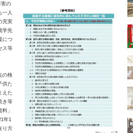
障害の
ち一人
の充実
就学先
援につ
セス等
先の検
子供た
まえた
続き等
資料」
1年1
在り方