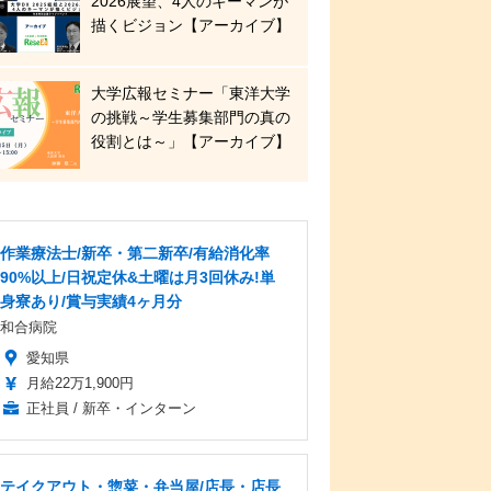
2026展望、4人のキーマンが
描くビジョン【アーカイブ】
大学広報セミナー「東洋大学
の挑戦～学生募集部門の真の
役割とは～」【アーカイブ】
作業療法士/新卒・第二新卒/有給消化率
90%以上/日祝定休&土曜は月3回休み!単
身寮あり/賞与実績4ヶ月分
和合病院
愛知県
月給22万1,900円
正社員 / 新卒・インターン
テイクアウト・惣菜・弁当屋/店長・店長