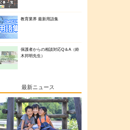
教育業界 最新用語集
保護者からの相談対応Q＆A（鈴
木邦明先生）
最新ニュース