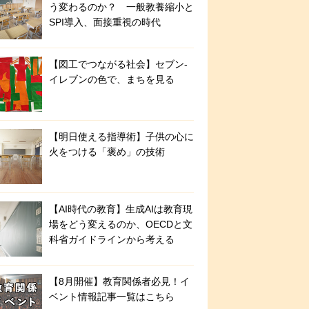
う変わるのか？ 一般教養縮小と
SPI導入、面接重視の時代
【図工でつながる社会】セブン‐
イレブンの色で、まちを見る
【明日使える指導術】子供の心に
火をつける「褒め」の技術
【AI時代の教育】生成AIは教育現
場をどう変えるのか、OECDと文
科省ガイドラインから考える
【8月開催】教育関係者必見！イ
ベント情報記事一覧はこちら