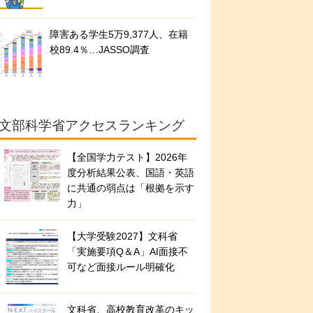
障害ある学生5万9,377人、在籍
校89.4％…JASSO調査
文部科学省アクセスランキング
【全国学力テスト】2026年
度分析結果公表、国語・英語
に共通の弱点は「根拠を示す
力」
【大学受験2027】文科省
「実施要項Q＆A」AI面接不
可など面接ルール明確化
文科省、高校教育改革のキッ