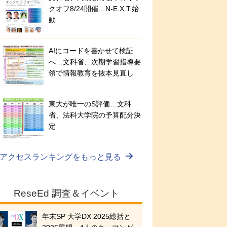
クオフ8/24開催…N-E.X.T.始
動
AIにコードを書かせて検証
へ…文科省、次期学習指導要
領で情報教育を抜本見直し
東大が唯一のS評価…文科
省、法科大学院の予算配分決
定
アクセスランキングをもっと見る
ReseEd 調査＆イベント
年末SP 大学DX 2025総括と