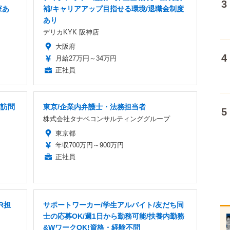
寮あ
補/キャリアアップ目指せる環境/退職金制度
あり
デリカKYK 阪神店
大阪府
月給27万円～34万円
正社員
/訪問
東京/企業内弁護士・法務担当者
株式会社タナベコンサルティンググループ
東京都
年収700万円～900万円
正社員
R担
サポートワーカー/学生アルバイト/友だち同
士の応募OK/週1日から勤務可能/扶養内勤務
&WワークOK!資格・経験不問