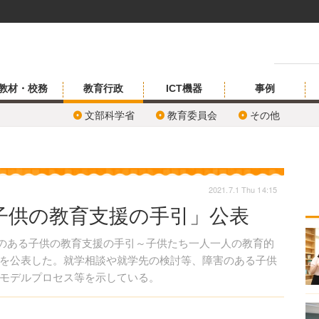
教材・校務
教育行政
ICT機器
事例
文部科学省
教育委員会
その他
2021.7.1 Thu 14:15
子供の教育支援の手引」公表
害のある子供の教育支援の手引～子供たち一人一人の教育的
を公表した。就学相談や就学先の検討等、障害のある子供
モデルプロセス等を示している。