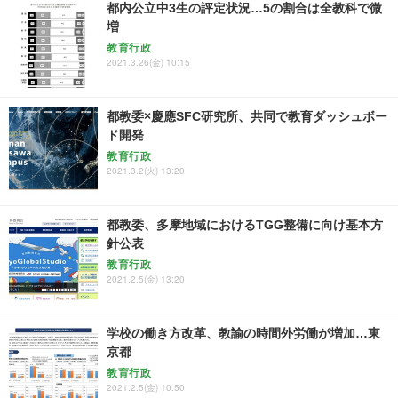
都内公立中3生の評定状況…5の割合は全教科で微
増
教育行政
2021.3.26(金) 10:15
都教委×慶應SFC研究所、共同で教育ダッシュボー
ド開発
教育行政
2021.3.2(火) 13:20
都教委、多摩地域におけるTGG整備に向け基本方
針公表
教育行政
2021.2.5(金) 13:20
学校の働き方改革、教諭の時間外労働が増加…東
京都
教育行政
2021.2.5(金) 10:50