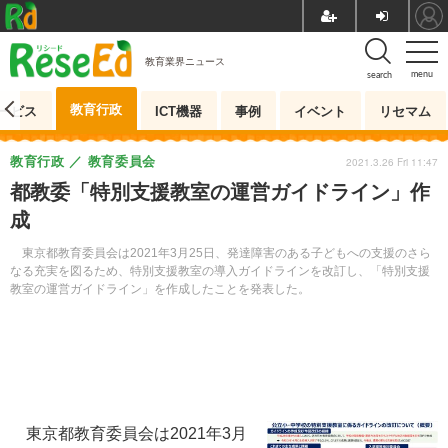
教育業界ニュース
menu
search
教育行政
ービス
ICT機器
事例
イベント
リセマム
教育行政
教育委員会
2021.3.26 Fri 11:47
都教委「特別支援教室の運営ガイドライン」作
成
東京都教育委員会は2021年3月25日、発達障害のある子どもへの支援のさら
なる充実を図るため、特別支援教室の導入ガイドラインを改訂し、「特別支援
教室の運営ガイドライン」を作成したことを発表した。
東京都教育委員会は2021年3月