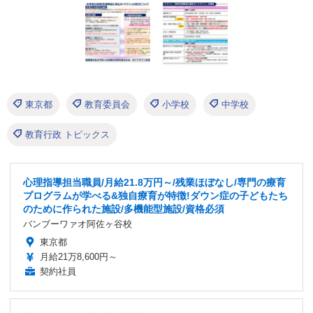
東京都
教育委員会
小学校
中学校
教育行政 トピックス
心理指導担当職員/月給21.8万円～/残業ほぼなし/専門の療育
プログラムが学べる&独自療育が特徴!ダウン症の子どもたち
のために作られた施設/多機能型施設/資格必須
バンブーワァオ阿佐ヶ谷校
東京都
月給21万8,600円～
契約社員