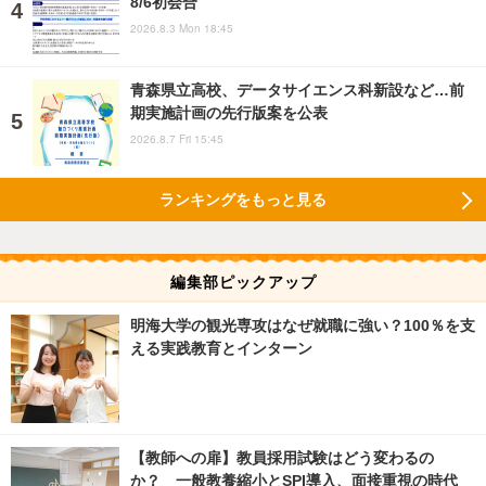
8/6初会合
2026.8.3 Mon 18:45
青森県立高校、データサイエンス科新設など…前
期実施計画の先行版案を公表
2026.8.7 Fri 15:45
ランキングをもっと見る
編集部ピックアップ
明海大学の観光専攻はなぜ就職に強い？100％を支
える実践教育とインターン
【教師への扉】教員採用試験はどう変わるの
か？ 一般教養縮小とSPI導入、面接重視の時代