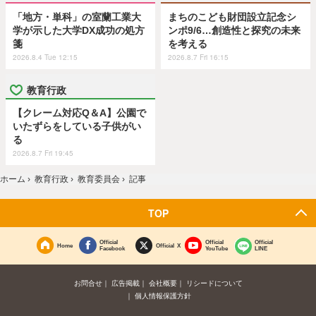
「地方・単科」の室蘭工業大
まちのこども財団設立記念シ
学が示した大学DX成功の処方
ンポ9/6…創造性と探究の未来
箋
を考える
2026.8.4 Tue 12:15
2026.8.7 Fri 16:15
教育行政
【クレーム対応Q＆A】公園で
いたずらをしている子供がい
る
2026.8.7 Fri 19:45
ホーム
›
教育行政
›
教育委員会
›
記事
TOP
Official
Official
Official
Home
Official X
Facebook
YouTube
LINE
お問合せ
広告掲載
会社概要
リシードについて
個人情報保護方針