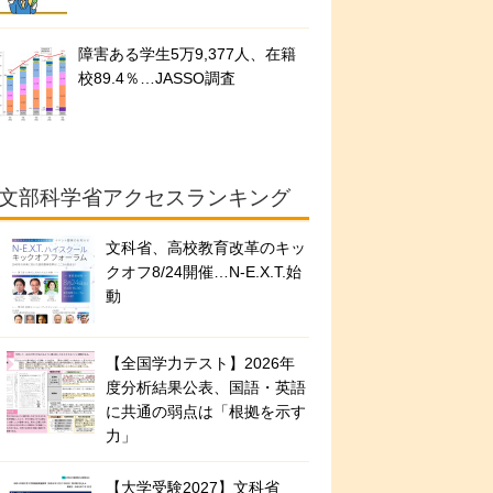
障害ある学生5万9,377人、在籍
校89.4％…JASSO調査
文部科学省アクセスランキング
文科省、高校教育改革のキッ
クオフ8/24開催…N-E.X.T.始
動
【全国学力テスト】2026年
度分析結果公表、国語・英語
に共通の弱点は「根拠を示す
力」
【大学受験2027】文科省