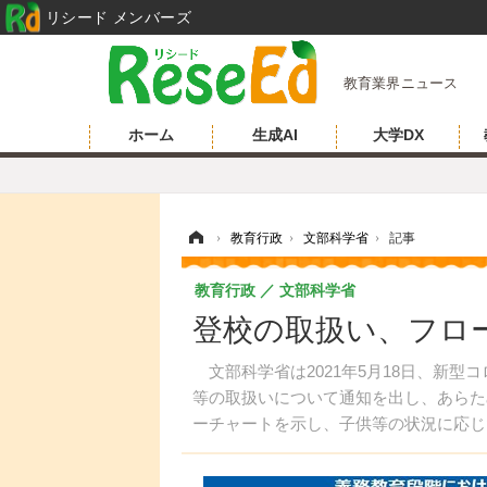
リシード メンバーズ
教育業界ニュース
ホーム
生成AI
大学DX
ホーム
›
教育行政
›
文部科学省
›
記事
教育行政
文部科学省
登校の取扱い、フロ
文部科学省は2021年5月18日、新型
等の取扱いについて通知を出し、あらた
ーチャートを示し、子供等の状況に応じ