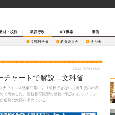
教材・校務
教育行政
ICT機器
事例
文部科学省
教育委員会
その他
2021.5.19 Wed 13:20
ーチャートで解説…文科省
コロナウイルス感染症等により登校できない児童生徒の出席
めて周知した。義務教育段階の登校の取扱いについてフロ
た適切な対応を求めている。