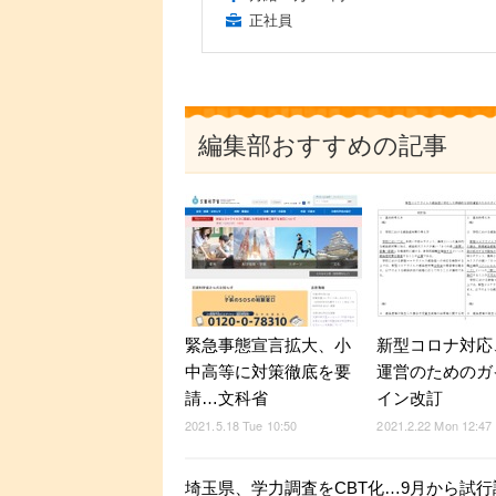
正社員
編集部おすすめの記事
緊急事態宣言拡大、小
新型コロナ対応
中高等に対策徹底を要
運営のためのガ
請…文科省
イン改訂
2021.5.18 Tue 10:50
2021.2.22 Mon 12:47
埼玉県、学力調査をCBT化…9月から試行