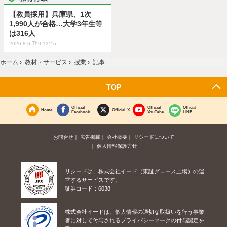
【教員採用】兵庫県、1次
1,990人が合格…大学3年生等
は316人
2026.8.6 Thu 13:45
ホーム
›
教材・サービス
›
授業
›
記事
TOP
Official
Official
Official
Home
Official X
Facebook
YouTube
LINE
お問合せ
広告掲載
会社概要
リシードについて
個人情報保護方針
リシードは、株式会社イード（東証グロース上場）の運
営するサービスです。
証券コード：6038
株式会社イードは、個人情報の適切な取扱いを行う事業
者に対して付与されるプライバシーマークの付与認定を