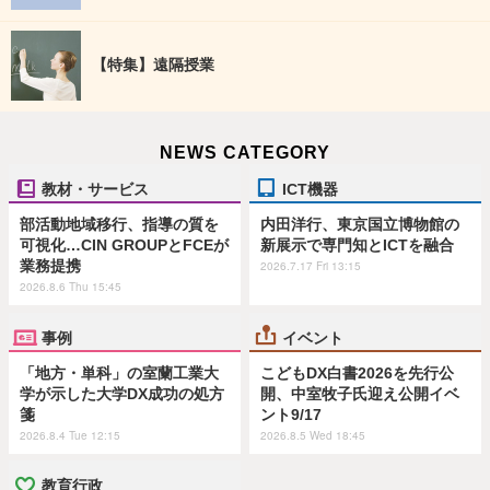
【特集】遠隔授業
NEWS CATEGORY
教材・サービス
ICT機器
部活動地域移行、指導の質を
内田洋行、東京国立博物館の
可視化…CIN GROUPとFCEが
新展示で専門知とICTを融合
業務提携
2026.7.17 Fri 13:15
2026.8.6 Thu 15:45
事例
イベント
「地方・単科」の室蘭工業大
こどもDX白書2026を先行公
学が示した大学DX成功の処方
開、中室牧子氏迎え公開イベ
箋
ント9/17
2026.8.4 Tue 12:15
2026.8.5 Wed 18:45
教育行政