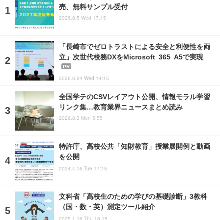
売、無料サンプル受付
2026.8.5 Wed 17:15
「長崎市でゼロトラストによる安全と利便性を両
立」次世代校務DXをMicrosoft 365 A5で実現
PR
2026.6.24 Wed 14:15
全国学テのCSVレイアウト公開、情報モラル学習
リンク集…教育業界ニュースまとめ読み
2026.8.3 Mon 5:55
特許庁、高校公共「知財教育」授業展開例と動画
を公開
2024.4.16 Tue 17:15
文科省「高校生のための学びの基礎診断」3教科
（国・数・英）測定ツール紹介
2025.1.16 Thu 18:15