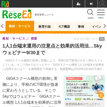
教育業界ニュース
menu
search
教材・サービス
測
教育行政
ICT機器
事例
イベント
教材・サービス
授業
2020.8.24 Mon 10:15
PR
1人1台端末運用の注意点と効果的活用法…Sky
ウェビナー9/30まで
GIGAスクール構想の前倒し実施により、学校のICT環境が大きく変わろうと
している。そこでSkyではウェビナー「GIGAスクール構想 1人1台端末を効果的
に活用するには？」を期間限定で実施する。視聴期間は2020年9月30日午後5時
まで。
GIGAスクール構想の前倒し実
施により、学校のICT環境が急速
に変わろうとしている。そこで
Skyではウェビナー「GIGAスクー
ル構想 1人1台端末を効果的に活用
教育関係者向けウェビナー