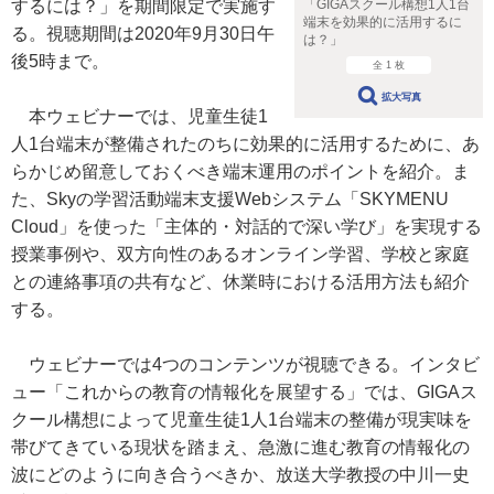
「GIGAスクール構想1人1台
するには？」を期間限定で実施す
端末を効果的に活用するに
る。視聴期間は2020年9月30日午
は？」
後5時まで。
全 1 枚
拡大写真
本ウェビナーでは、児童生徒1
人1台端末が整備されたのちに効果的に活用するために、あ
らかじめ留意しておくべき端末運用のポイントを紹介。ま
た、Skyの学習活動端末支援Webシステム「SKYMENU
Cloud」を使った「主体的・対話的で深い学び」を実現する
授業事例や、双方向性のあるオンライン学習、学校と家庭
との連絡事項の共有など、休業時における活用方法も紹介
する。
ウェビナーでは4つのコンテンツが視聴できる。インタビ
ュー「これからの教育の情報化を展望する」では、GIGAス
クール構想によって児童生徒1人1台端末の整備が現実味を
帯びてきている現状を踏まえ、急激に進む教育の情報化の
波にどのように向き合うべきか、放送大学教授の中川一史