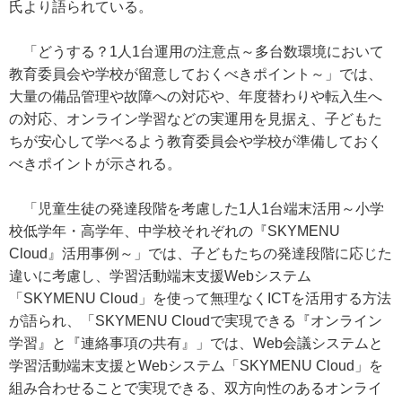
氏より語られている。
「どうする？1人1台運用の注意点～多台数環境において
教育委員会や学校が留意しておくべきポイント～」では、
大量の備品管理や故障への対応や、年度替わりや転入生へ
の対応、オンライン学習などの実運用を見据え、子どもた
ちが安心して学べるよう教育委員会や学校が準備しておく
べきポイントが示される。
「児童生徒の発達段階を考慮した1人1台端末活用～小学
校低学年・高学年、中学校それぞれの『SKYMENU
Cloud』活用事例～」では、子どもたちの発達段階に応じた
違いに考慮し、学習活動端末支援Webシステム
「SKYMENU Cloud」を使って無理なくICTを活用する方法
が語られ、「SKYMENU Cloudで実現できる『オンライン
学習』と『連絡事項の共有』」では、Web会議システムと
学習活動端末支援とWebシステム「SKYMENU Cloud」を
組み合わせることで実現できる、双方向性のあるオンライ