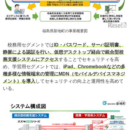
福島県新地町の事業概要図
校務用セグメントでは
ID・パスワード、サーバ証明書、
静脈による認証を行い、仮想デスクトップ経由で統合型校
務支援システムにアクセス
することでセキュリティを高
め、学習用セグメントでは、
iPad、Chromebookなどの多
種多様な情報端末の管理にMDN（モバイルデバイスマネジ
メント）を導入
してセキュリティの向上と運用性を高めて
いる。