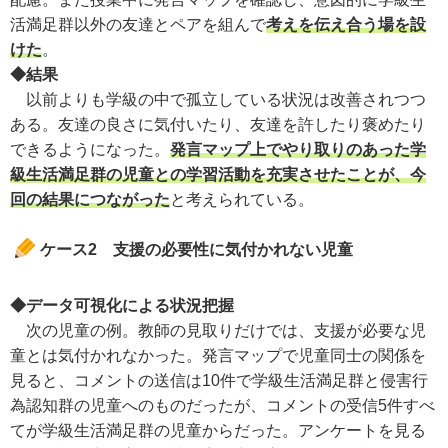
活満足群以外の友達とペアを組んで
考えを伝え合う場を設
けた
。
◆結果
以前よりも学級の中で孤立している状況は改善されつつ
ある。友達の良さに気付いたり、友達を許したり褒めたり
できるようになった。
発言マップ上でやり取りのあった学
級生活満足群の児童との学習活動を充実させたことが、今
回の結果につながった
と考えられている。
ケース2 支援の必要性に気付かれない児童
◆データ可視化による状況把握
次の児童の例。教師の見取りだけでは、支援が必要な児
童とは気付かれなかった。発言マップで児童同士の関係を
見ると、コメントの送信は10件で学級生活満足群と侵害行
為認知群の児童へのものだったが、コメントの受信5件すべ
てが学級生活満足群の児童からだった。アンケートを見る