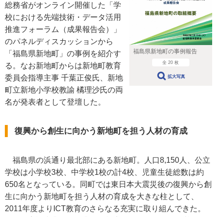
総務省がオンライン開催した「学
校における先端技術・データ活用
推進フォーラム（成果報告会）」
のパネルディスカッションから
福島県新地町の事例報告
「福島県新地町」の事例を紹介す
全 20 枚
る。なお新地町からは新地町教育
委員会指導主事 千葉正俊氏、新地
拡大写真
町立新地小学校教諭 橘理沙氏の両
名が発表者として登壇した。
復興から創生に向かう新地町を担う人材の育成
福島県の浜通り最北部にある新地町。人口8,150人、公立
学校は小学校3校、中学校1校の計4校、児童生徒総数は約
650名となっている。同町では東日本大震災後の復興から創
生に向かう新地町を担う人材の育成を大きな柱として、
2011年度よりICT教育のさらなる充実に取り組んできた。