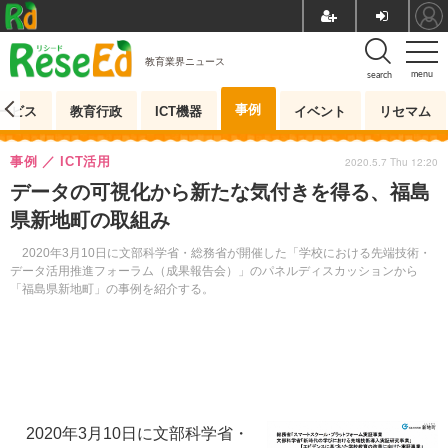
教育業界ニュース
menu
search
事例
ービス
教育行政
ICT機器
イベント
リセマム
事例
ICT活用
2020.5.7 Thu 12:20
データの可視化から新たな気付きを得る、福島
県新地町の取組み
2020年3月10日に文部科学省・総務省が開催した「学校における先端技術・
データ活用推進フォーラム（成果報告会）」のパネルディスカッションから
「福島県新地町」の事例を紹介する。
2020年3月10日に文部科学省・