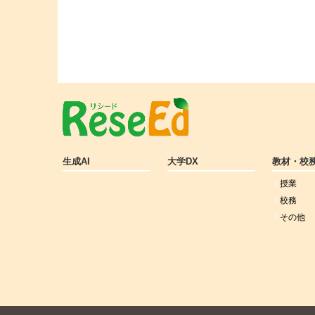
生成AI
大学DX
教材・校
授業
校務
その他