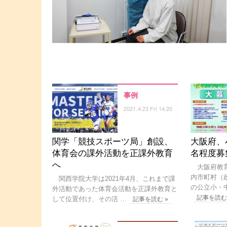
事例
2021.4.23 Fri 14:20
関学「競技スポーツ局」創設、
大阪府、
体育会の課外活動を正課外教育
名程度募集…
へ
大阪府教育
内市町村（
関西学院大学は2021年4月、これまで課
の公立小・
外活動であった体育会活動を正課外教育と
記事を読む
して位置付け、その活 …
記事を読む »