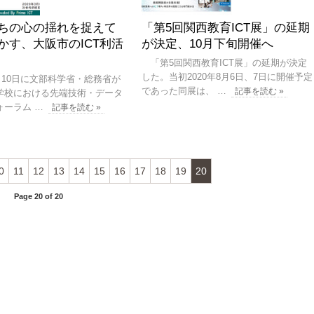
ちの心の揺れを捉えて
「第5回関西教育ICT展」の延期
かす、大阪市のICT利活
が決定、10月下旬開催へ
「第5回関西教育ICT展」の延期が決定
した。当初2020年8月6日、7日に開催予定
月10日に文部科学省・総務省が
であった同展は、 …
記事を読む »
学校における先端技術・データ
ォーラム …
記事を読む »
0
11
12
13
14
15
16
17
18
19
20
Page 20 of 20