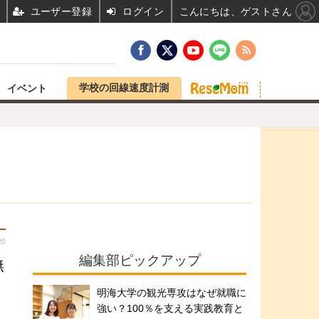
ユーザー登録
ログイン
こんにちは、ゲストさん
学校の回線速度計測
イベント
20
編集部ピックアップ
無
明海大学の観光専攻はなぜ就職に
強い？100％を支える実践教育と