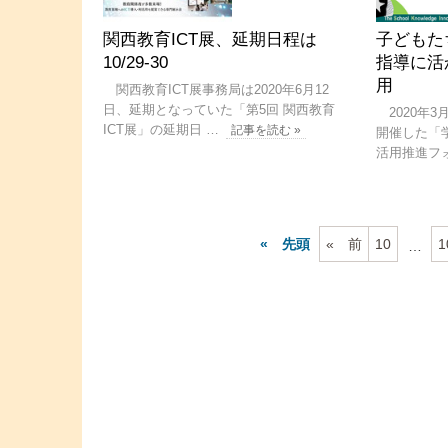
関西教育ICT展、延期日程は
子どもた
10/29-30
指導に活
用
関西教育ICT展事務局は2020年6月12
日、延期となっていた「第5回 関西教育
2020年3
ICT展」の延期日 …
記事を読む »
開催した「
活用推進フ
先頭
前
10
1
…