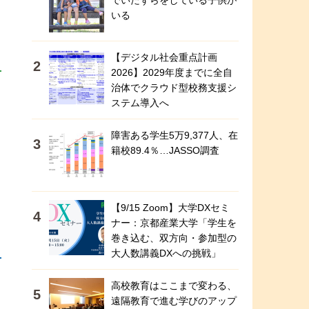
でいたずらをしている子供が
いる
【デジタル社会重点計画
2026】2029年度までに全自
治体でクラウド型校務支援シ
ステム導入へ
障害ある学生5万9,377人、在
籍校89.4％…JASSO調査
【9/15 Zoom】大学DXセミ
ナー：京都産業大学「学生を
巻き込む、双方向・参加型の
大人数講義DXへの挑戦」
高校教育はここまで変わる、
遠隔教育で進む学びのアップ