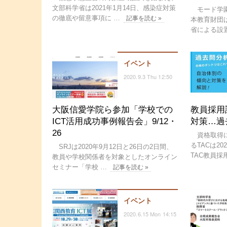
文部科学省は2021年1月14日、感染症対策
モード学園
の徹底や留意事項に …
記事を読む »
本教育財団は
省による設
イベント
2020.9.3 Thu 12:50
大阪信愛学院ら参加「学校での
教員採用
ICT活用成功事例報告会」9/12・
対策…過
26
資格取得に
るTACは2
SRJは2020年9月12日と26日の2日間、
TAC教員採
教員や学校関係者を対象としたオンライン
セミナー「学校 …
記事を読む »
イベント
2020.6.15 Mon 14:15