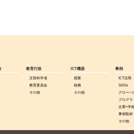
務
教育行政
ICT機器
事例
文部科学省
授業
ICT活用
教育委員会
校務
SDGs
その他
その他
グローバ
プログラ
企業×学
事例取材
その他