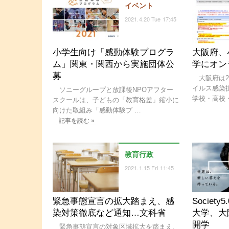
イベント
2021.4.20 Tue 17:45
小学生向け「感動体験プログラ
大阪府、
ム」関東・関西から実施団体公
学にオン
募
大阪府は20
イルス感染
ソニーグループと放課後NPOアフター
学校・高校
スクールは、子どもの「教育格差」縮小に
向けた取組み「感動体験プ …
記事を読む »
教育行政
2021.1.15 Fri 11:45
緊急事態宣言の拡大踏まえ、感
Socie
染対策徹底など通知…文科省
大学、大
開学
緊急事態宣言の対象区域拡大を踏まえ、