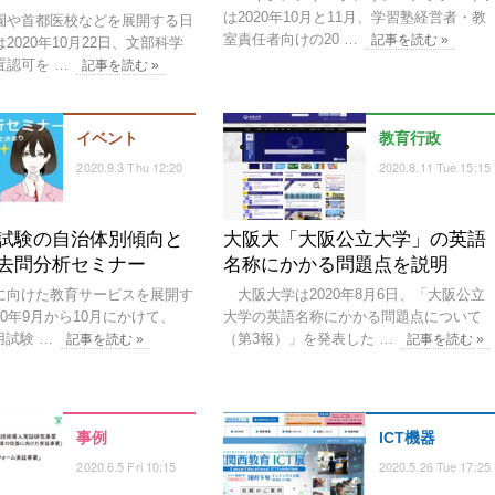
は2020年10月と11月、学習塾経営者・教
や首都医校などを展開する日
室責任者向けの20 …
記事を読む »
2020年10月22日、文部科学
置認可を …
記事を読む »
イベント
教育行政
2020.9.3 Thu 12:20
2020.8.11 Tue 15:15
試験の自治体別傾向と
大阪大「大阪公立大学」の英語
去問分析セミナー
名称にかかる問題点を説明
向けた教育サービスを展開す
大阪大学は2020年8月6日、「大阪公立
020年9月から10月にかけて、
大学の英語名称にかかる問題点について
用試験 …
（第3報）」を発表した …
記事を読む »
記事を読む »
事例
ICT機器
2020.6.5 Fri 10:15
2020.5.26 Tue 17:25