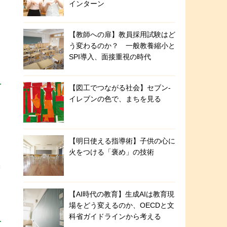
象
インターン
【教師への扉】教員採用試験はど
う変わるのか？ 一般教養縮小と
SPI導入、面接重視の時代
【図工でつながる社会】セブン‐
イレブンの色で、まちを見る
【明日使える指導術】子供の心に
火をつける「褒め」の技術
学
【AI時代の教育】生成AIは教育現
場をどう変えるのか、OECDと文
科省ガイドラインから考える