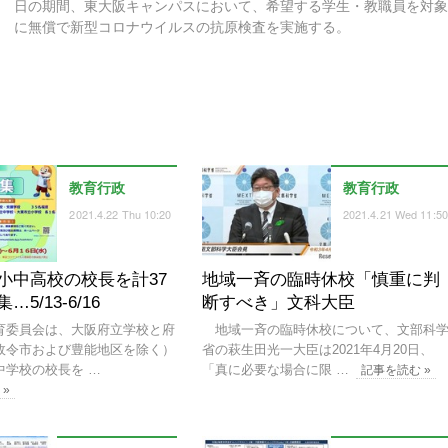
日の期間、東大阪キャンパスにおいて、希望する学生・教職員を対
に無償で新型コロナウイルスの抗原検査を実施する。
教育行政
教育行政
2021.4.22 Thu 10:20
2021.4.21 Wed 11:50
小中高校の校長を計37
地域一斉の臨時休校「慎重に判
5/13-6/16
断すべき」文科大臣
委員会は、大阪府立学校と府
地域一斉の臨時休校について、文部科
政令市および豊能地区を除く）
省の萩生田光一大臣は2021年4月20日、
中学校の校長を …
「真に必要な場合に限 …
記事を読む »
 »