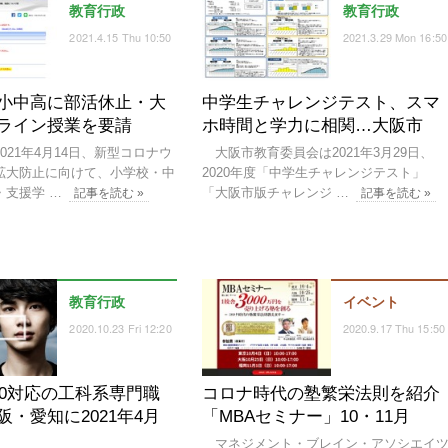
教育行政
教育行政
2021.4.15 Thu 10:50
2021.3.29 Mon 16:50
小中高に部活休止・大
中学生チャレンジテスト、スマ
ライン授業を要請
ホ時間と学力に相関…大阪市
21年4月14日、新型コロナウ
大阪市教育委員会は2021年3月29日、
拡大防止に向けて、小学校・中
2020年度「中学生チャレンジテスト」
・支援学 …
「大阪市版チャレンジ …
記事を読む »
記事を読む »
教育行政
イベント
2020.10.23 Fri 12:20
2020.9.17 Thu 15:50
ty5.0対応の工科系専門職
コロナ時代の塾繁栄法則を紹介
阪・愛知に2021年4月
「MBAセミナー」10・11月
マネジメント・ブレイン・アソシエイ