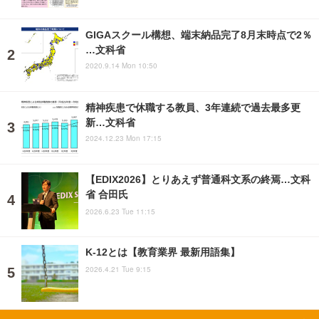
GIGAスクール構想、端末納品完了8月末時点で2％
…文科省
2020.9.14 Mon 10:50
精神疾患で休職する教員、3年連続で過去最多更
新…文科省
2024.12.23 Mon 17:15
【EDIX2026】とりあえず普通科文系の終焉…文科
省 合田氏
2026.6.23 Tue 11:15
K-12とは【教育業界 最新用語集】
2026.4.21 Tue 9:15