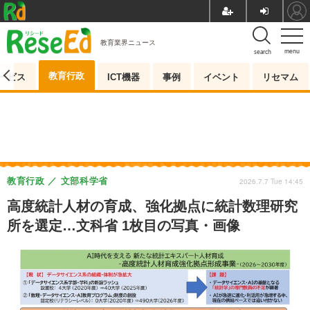
教育業界ニュース
menu
search
教育行政
ービス
ICT機器
事例
イベント
リセマム
教育行政
文部科学省
2026.7.7 Tue 14:45
高度統計人材の育成、強化拠点に統計数理研究
所を選定…文科省 1枚目の写真・画像