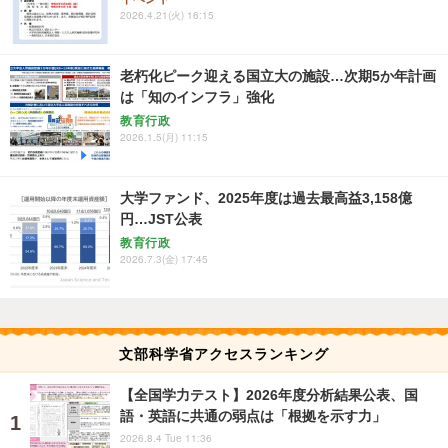
2026.4.21(火) 16:15
老朽化ピーク迎える国立大の施設…次期5か年計画
は「知のインフラ」強化
教育行政
2026.1.5(月) 11:15
大学ファンド、2025年度は過去最高益3,158億
円…JST公表
教育行政
2026.7.3(金) 17:45
文部科学省アクセスランキング
【全国学力テスト】2026年度分析結果公表、国
語・英語に共通の弱点は「根拠を示す力」
2026.8.4 Tue 11:36