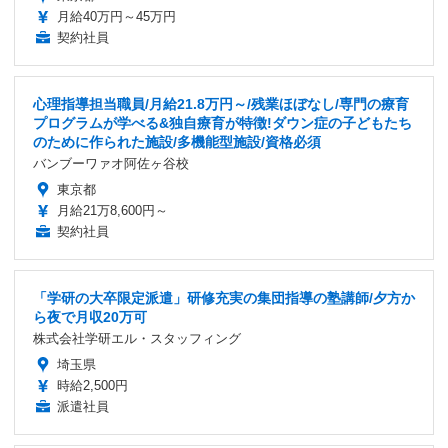
月給40万円～45万円
契約社員
心理指導担当職員/月給21.8万円～/残業ほぼなし/専門の療育
プログラムが学べる&独自療育が特徴!ダウン症の子どもたち
のために作られた施設/多機能型施設/資格必須
バンブーワァオ阿佐ヶ谷校
東京都
月給21万8,600円～
契約社員
「学研の大卒限定派遣」研修充実の集団指導の塾講師/夕方か
ら夜で月収20万可
株式会社学研エル・スタッフィング
埼玉県
時給2,500円
派遣社員