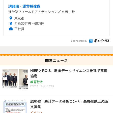
講師職・運営補佐職
進学塾フィールドアトラクションズ 久米川校
東京都
月給30万円～60万円
正社員
Sponsored by
関連ニュース
NIERとROIS、教育データサイエンス推進で連携
協定
教育行政
2026.5.19(火) 13:15
総務省「統計データ分析コンペ」高校生以上の論
文募集
イベント