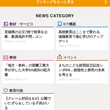
ランキングをもっと見る
NEWS CATEGORY
教材・サービス
ICT機器
茨城県の公立7校で校長を公
高校教育はここまで変わる、
募、教員免許不問…エン
遠隔教育で進む学びのアップ
デート
2026.8.7 Fri 19:15
2026.8.7 Fri 15:15
事例
イベント
「地方・単科」の室蘭工業大
まちのこども財団設立記念シ
学が示した大学DX成功の処方
ンポ9/6…創造性と探究の未来
箋
を考える
2026.8.4 Tue 12:15
2026.8.7 Fri 16:15
教育行政
【クレーム対応Q＆A】公園で
いたずらをしている子供がい
る