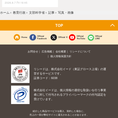
2026.8.7 Fri 19:45
ホーム
›
教育行政
›
文部科学省
›
記事
›
写真・画像
TOP
Official
Official
Official
Home
Official X
Facebook
YouTube
LINE
お問合せ
広告掲載
会社概要
リシードについて
個人情報保護方針
リシードは、株式会社イード（東証グロース上場）の運
営するサービスです。
証券コード：6038
株式会社イードは、個人情報の適切な取扱いを行う事業
者に対して付与されるプライバシーマークの付与認定を
受けています。
紹介した商品/サービスを購入、契約した場合に、
売上の一部が弊社サイトに還元されることがあります。