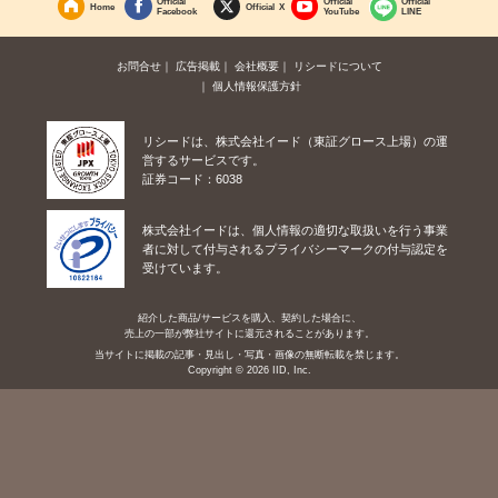
Official
Official
Official
Home
Official X
Facebook
YouTube
LINE
お問合せ
広告掲載
会社概要
リシードについて
個人情報保護方針
リシードは、株式会社イード（東証グロース上場）の運
営するサービスです。
証券コード：6038
株式会社イードは、個人情報の適切な取扱いを行う事業
者に対して付与されるプライバシーマークの付与認定を
受けています。
紹介した商品/サービスを購入、契約した場合に、
売上の一部が弊社サイトに還元されることがあります。
当サイトに掲載の記事・見出し・写真・画像の無断転載を禁じます。
Copyright © 2026 IID, Inc.