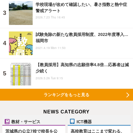
学校現場が改めて確認したい、暑さ指数と熱中症
警戒アラート
2026.7.23 Thu 16:45
試験免除の新たな教員採用制度、2022年度導入…
福岡市
2021.4.19 Mon 11:50
【教員採用】高知県の志願倍率4.8倍…応募者は減
少続く
2026.5.26 Tue 9:15
ランキングをもっと見る
NEWS CATEGORY
教材・サービス
ICT機器
茨城県の公立7校で校長を公
高校教育はここまで変わる、