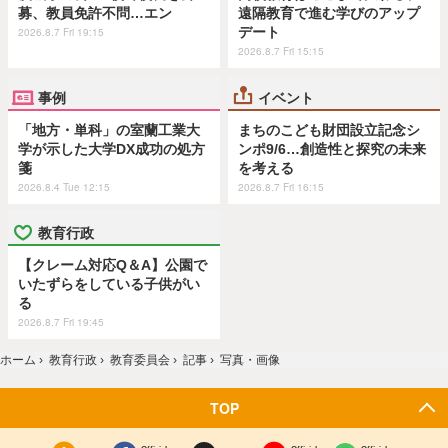
募、教員免許不問…エン
遠隔教育で進む学びのアップ
デート
2026.8.7 Fri 19:15
2026.8.7 Fri 15:15
事例
イベント
「地方・単科」の室蘭工業大
まちのこども財団設立記念シ
学が示した大学DX成功の処方
ンポ9/6…創造性と探究の未来
箋
を考える
2026.8.4 Tue 12:15
2026.8.7 Fri 16:15
教育行政
【クレーム対応Q＆A】公園で
いたずらをしている子供がい
る
2026.8.7 Fri 19:45
ホーム
›
教育行政
›
教育委員会
›
記事
›
写真・画像
TOP