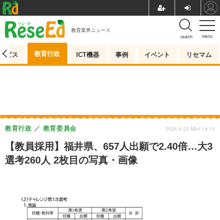
教育業界ニュース
menu
search
教育行政
ービス
ICT機器
事例
イベント
リセマム
教育行政
教育委員会
2026.6.22 Mon 14:15
【教員採用】福井県、657人出願で2.40倍…大3
選考260人 2枚目の写真・画像