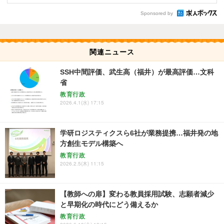
Sponsored by
関連ニュース
SSH中間評価、武生高（福井）が最高評価…文科
省
教育行政
2026.4.1(水) 17:15
学研ロジスティクスら6社が業務提携…福井発の地
方創生モデル構築へ
教育行政
2026.2.5(木) 11:15
【教師への扉】変わる教員採用試験、志願者減少
と早期化の時代にどう備えるか
教育行政